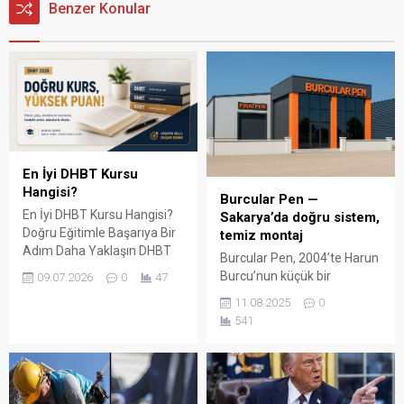
Benzer Konular
En İyi DHBT Kursu
Hangisi?
Burcular Pen —
En İyi DHBT Kursu Hangisi?
Sakarya’da doğru sistem,
Doğru Eğitimle Başarıya Bir
temiz montaj
Adım Daha Yaklaşın DHBT
Burcular Pen, 2004’te Harun
(Din Hizmetleri Alan Bilgisi
Burcu’nun küçük bir
09.07.2026
0
47
Testi), Diyanet İşleri
atölyede attığı adımla
11.08.2025
0
Başkanlığında görev almak
başladı; bugün Serdivan’daki
541
isteyen adaylar için büyük
147 m² showroomu ve 750
önem taşıyan bir sınavdır.
m² kapalı üretim alanıyla,
Her yıl binlerce aday bu
Sakarya ve çevre ilçelerde
sınavda yüksek puan
PVC doğrama, cam balkon,
alabilmek için farklı eğitim
kış bahçesi, panjur ve