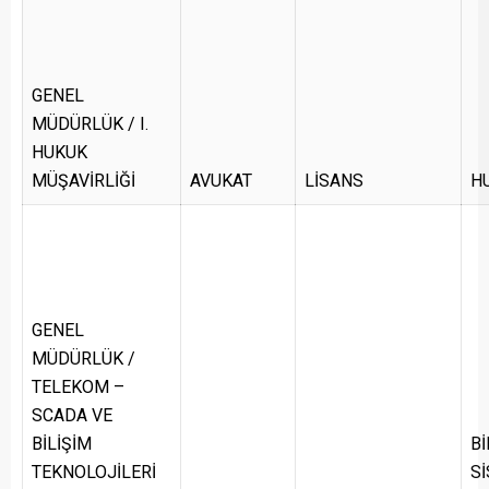
GENEL
MÜDÜRLÜK / I.
HUKUK
MÜŞAVİRLİĞİ
AVUKAT
LİSANS
H
GENEL
MÜDÜRLÜK /
TELEKOM –
SCADA VE
BİLİŞİM
Bİ
TEKNOLOJİLERİ
Sİ