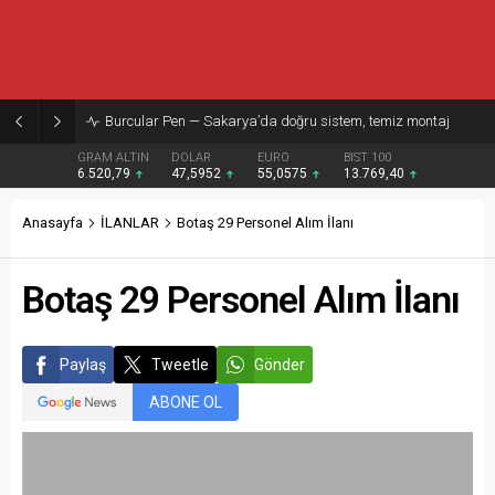
Burcular Pen — Sakarya’da doğru sistem, temiz montaj
GRAM ALTIN
DOLAR
EURO
BIST 100
6.520,79
47,5952
55,0575
13.769,40
Anasayfa
İLANLAR
Botaş 29 Personel Alım İlanı
Botaş 29 Personel Alım İlanı
Paylaş
Tweetle
Gönder
ABONE OL