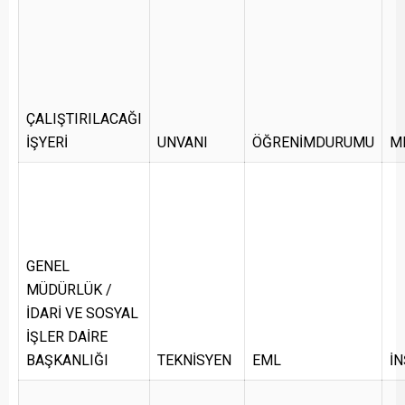
ÇALIŞTIRILACAĞI
İŞYERİ
UNVANI
ÖĞRENİMDURUMU
M
GENEL
MÜDÜRLÜK /
İDARİ VE SOSYAL
İŞLER DAİRE
BAŞKANLIĞI
TEKNİSYEN
EML
İN