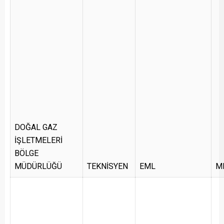
DOĞAL GAZ
İŞLETMELERİ
BÖLGE
MÜDÜRLÜĞÜ
TEKNİSYEN
EML
M