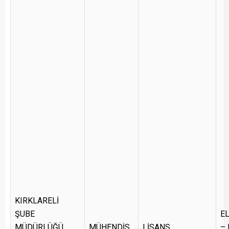
KIRKLARELİ
ŞUBE
E
MÜDÜRLÜĞÜ
MÜHENDİS
LİSANS
–