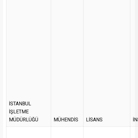
İSTANBUL
İŞLETME
MÜDÜRLÜĞÜ
MÜHENDİS
LİSANS
İ