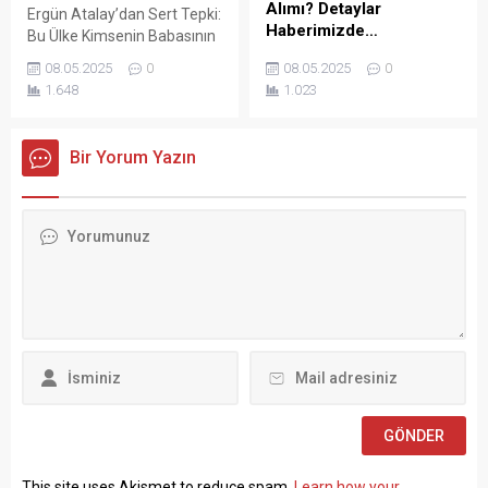
Cumhurbaşkanlığı’na
Alımı? Detaylar
Ergün Atalay’dan Sert Tepki:
başvurarak “İşçiden amir
Haberimizde…
Bu Ülke Kimsenin Babasının
olmaz” ifadesini
Çiftliği Değil! Türkiye İşçi
KÜLTÜR VE TURİZM
kullanmasının...
08.05.2025
0
08.05.2025
0
Sendikaları Konfederasyonu
BAKANLIĞI Vakıflar Genel
1.648
1.023
(TÜRK-İŞ) Genel Başkanı
Müdürlüğü SÖZLEŞMELİ
Ergün Atalay, kamu toplu iş
PERSONEL ALIM İLANI Genel
sözleşmelerinde yaşanan
Müdürlüğümüz Merkez ve
Bir Yorum Yazın
tıkanma ve ekonomik
Taşra teşkilatında 657 sayılı
politikalarla ilgili çok sert
Devlet Memurları
açıklamalarda bulundu.
Kanunu’nun 4 üncü
TÜRK-İŞ Genel Merkezinde
maddesinin (B) fıkrasına
gerçekleştirilen basın
göre istihdam edilmek
toplantısında konuşan
üzere “Sözleşmeli Personel
Atalay, hem hükümete hem
Çalıştırılmasına İlişkin
de Hazine ve Maliye Bakanı
Esaslar” çerçevesinde sözlü
Mehmet...
sınavla Mühendis, Mimar,
Müze Araştırmacısı ile
Sosyal Çalışmacı; sözlü
sınav yapılmaksızın Büro...
This site uses Akismet to reduce spam.
Learn how your