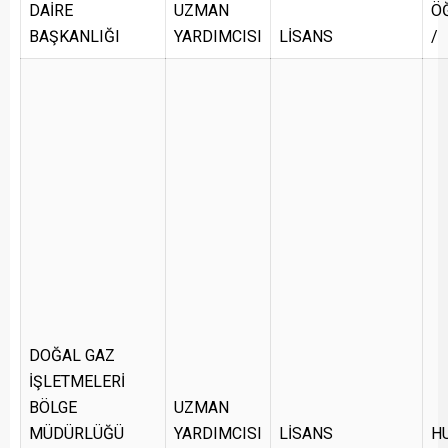
DAİRE
UZMAN
ÖĞ
BAŞKANLIĞI
YARDIMCISI
LİSANS
/
DOĞAL GAZ
İŞLETMELERİ
BÖLGE
UZMAN
MÜDÜRLÜĞÜ
YARDIMCISI
LİSANS
H