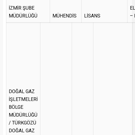
İZMİR ŞUBE
E
MÜDÜRLÜĞÜ
MÜHENDİS
LİSANS
–
DOĞAL GAZ
İŞLETMELERİ
BÖLGE
MÜDÜRLÜĞÜ
/ TÜRKGÖZÜ
DOĞAL GAZ