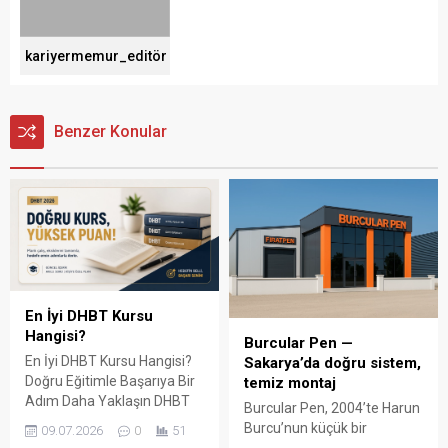
kariyermemur_editör
Benzer Konular
En İyi DHBT Kursu
Hangisi?
Burcular Pen —
En İyi DHBT Kursu Hangisi?
Sakarya’da doğru sistem,
Doğru Eğitimle Başarıya Bir
temiz montaj
Adım Daha Yaklaşın DHBT
Burcular Pen, 2004’te Harun
(Din Hizmetleri Alan Bilgisi
Burcu’nun küçük bir
09.07.2026
0
51
Testi), Diyanet İşleri