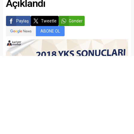
Açıklandı
Paylaş
Tweetle
Gönder
ABONE OL
kariyermemur_editör
Yayınlama: 31.07.2018
Düzenleme: 24.04.2021 05:43
A
A
+
-