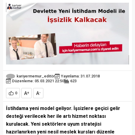
kariyermemur_editör
Yayınlama: 31.07.2018
Düzenleme: 05.03.2021 22:50
623
A
A
0
+
-
İstihdama yeni model geliyor. İşsizlere geçici gelir
desteği verilecek her ile artı hizmet noktası
kurulacak. Yeni sektörlere uyum stratejisi
hazırlanırken yeni nesil meslek kursları düzenle