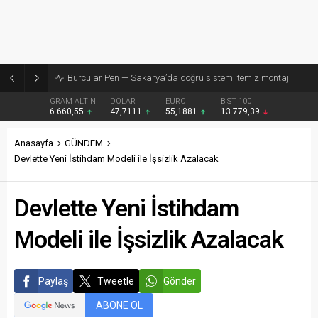
Burcular Pen — Sakarya’da doğru sistem, temiz montaj
GRAM ALTIN
DOLAR
EURO
BIST 100
6.660,55
47,7111
55,1881
13.779,39
Anasayfa
GÜNDEM
Devlette Yeni İstihdam Modeli ile İşsizlik Azalacak
Devlette Yeni İstihdam
Modeli ile İşsizlik Azalacak
Paylaş
Tweetle
Gönder
ABONE OL