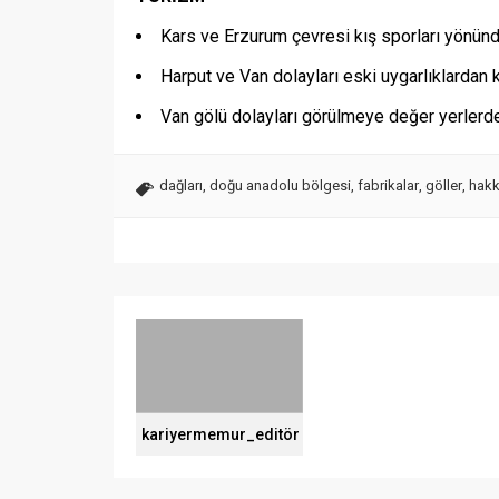
Kars ve Erzurum çevresi kış sporları yönünd
Harput ve Van dolayları eski uygarlıklardan
Van gölü dolayları görülmeye değer yerlerden
dağları
,
doğu anadolu bölgesi
,
fabrikalar
,
göller
,
hakk
kariyermemur_editör