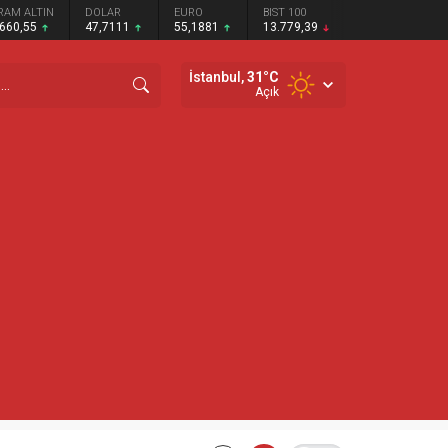
RAM ALTIN
DOLAR
EURO
BIST 100
.660,55
47,7111
55,1881
13.779,39
İstanbul,
31
°C
Açık