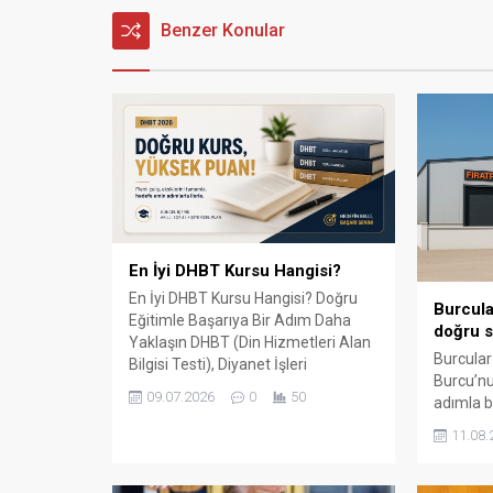
Benzer Konular
En İyi DHBT Kursu Hangisi?
En İyi DHBT Kursu Hangisi? Doğru
Burcula
Eğitimle Başarıya Bir Adım Daha
doğru s
Yaklaşın DHBT (Din Hizmetleri Alan
Burcular
Bilgisi Testi), Diyanet İşleri
Burcu’nu
Başkanlığında görev almak isteyen
09.07.2026
0
50
adımla b
adaylar için büyük önem taşıyan bir
147 m² 
sınavdır. Her yıl binlerce aday bu
11.08.
kapalı ü
sınavda yüksek puan alabilmek için
çevre il
farklı eğitim kaynaklarına yöneliyor.
balkon, k