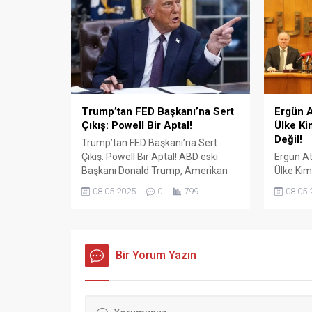
Ancak en sık sorulan sorulardan...
küpeşte 
sunuyor.
ile çalış
aksesuar
Trump’tan FED Başkanı’na Sert
Ergün A
Çıkış: Powell Bir Aptal!
Ülke Ki
Değil!
Trump’tan FED Başkanı’na Sert
Çıkış: Powell Bir Aptal! ABD eski
Ergün At
Başkanı Donald Trump, Amerikan
Ülke Kim
Merkez Bankası (FED) Başkanı
Değil! Tü
08.05.2025
0
799
08.05.
Jerome Powell’ın faiz oranlarını
Konfede
sabit tutma kararına sert tepki
Başkanı 
gösterdi. Sosyal medya platformu
sözleşm
Truth Social üzerinden yaptığı
ve ekonom
açıklamada Trump, “Çok geç.
Bir Yorum Yazın
sert açı
Powell bir aptal, hiçbir fikri yok.
İŞ Genel
Onun dışında kendisini çok
gerçekle
seviyorum!”...
konuşan
hem de H