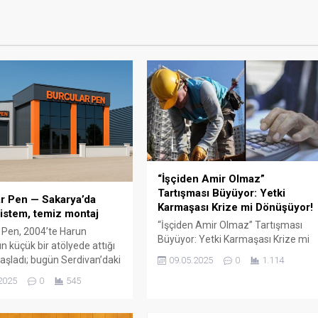
“İşçiden Amir Olmaz”
Tartışması Büyüyor: Yetki
r Pen — Sakarya’da
Karmaşası Krize mi Dönüşüyor!
istem, temiz montaj
“İşçiden Amir Olmaz” Tartışması
 Pen, 2004’te Harun
Büyüyor: Yetki Karmaşası Krize mi
n küçük bir atölyede attığı
Dönüşüyor! Türkiye’de kamu
aşladı; bugün Serdivan’daki
09.05.2025
0
1.114
çalışanları arasında büyüyen “yetki
showroomu ve 750 m²
2025
0
545
karmaşası” tartışması yeni bir
retim alanıyla, Sakarya ve
boyuta taşındı. Türk-İş Genel
çelerde PVC doğrama, cam
Başkanı Ergün Atalay’ın son
ış bahçesi, panjur ve