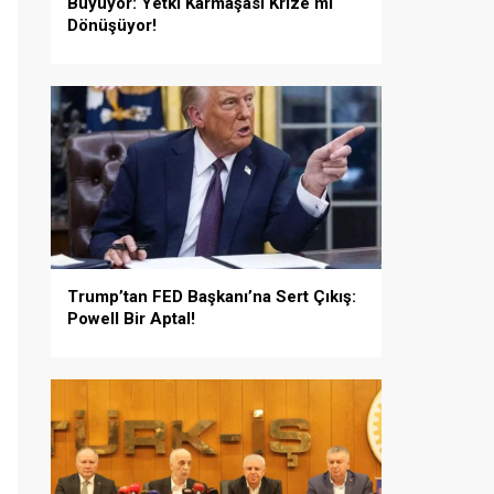
Büyüyor: Yetki Karmaşası Krize mi
Dönüşüyor!
Trump’tan FED Başkanı’na Sert Çıkış:
Powell Bir Aptal!