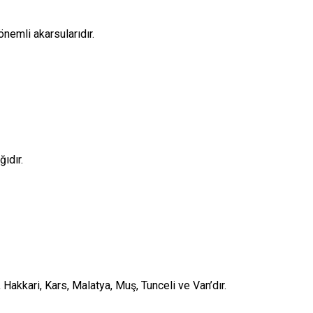
önemli akarsularıdır.
ıdır.
n, Hakkari, Kars, Malatya, Muş, Tunceli ve Van’dır.