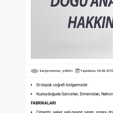
kariyermemur_editör
Yayınlama: 04.08.2015
En büyük coğrafi bölgemizdir.
Kuzeydoğuda Gürcistan, Ermenistan, Nahciva
FABRİKALARI
Çimento, şeker, yağ-peynir, şarap, sigara, dok