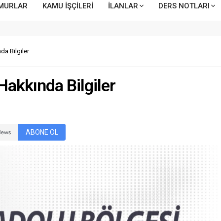
MURLAR
KAMU İŞÇİLERİ
İLANLAR
DERS NOTLARI
a Bilgiler
akkında Bilgiler
ABONE OL