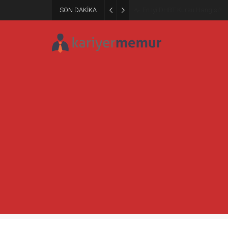
SON DAKİKA
Burcular Pen — Sakarya’da do