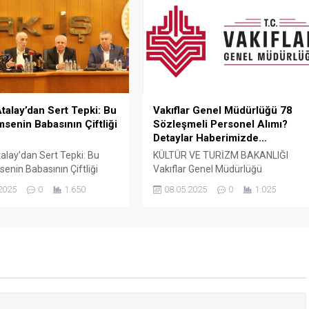
açıklamaları, bazı memur
çözümlerini tek çatı altında
sendikalarının kamu işçilerine
 Fıratpen kurumsal bayiliği
yönelik yaklaşımlarını gözler önüne
ıyor olmamız; profil kalitesi,
serdi. Atalay, bazı memur
 standardı...
sendikalarının Cumhurbaşkanlığı’na
başvurarak “İşçiden amir olmaz”
ifadesini kullanmasının...
talay’dan Sert Tepki: Bu
Vakıflar Genel Müdürlüğü 78
msenin Babasının Çiftliği
Sözleşmeli Personel Alımı?
Detaylar Haberimizde…
alay’dan Sert Tepki: Bu
KÜLTÜR VE TURİZM BAKANLIĞI
senin Babasının Çiftliği
Vakıflar Genel Müdürlüğü
rkiye İşçi Sendikaları
SÖZLEŞMELİ PERSONEL ALIM İLANI
2025
0
1.650
08.05.2025
0
1.025
rasyonu (TÜRK-İŞ) Genel
Genel Müdürlüğümüz Merkez ve
Ergün Atalay, kamu toplu iş
Taşra teşkilatında 657 sayılı Devlet
elerinde yaşanan tıkanma
Memurları Kanunu’nun 4 üncü
ik politikalarla ilgili çok
maddesinin (B) fıkrasına göre
klamalarda bulundu. TÜRK-
istihdam edilmek üzere “Sözleşmel
 Merkezinde
Personel Çalıştırılmasına İlişkin
ştirilen basın toplantısında
Esaslar” çerçevesinde sözlü sınavla
 Atalay, hem hükümete
Mühendis, Mimar, Müze
azine ve Maliye Bakanı
Araştırmacısı ile Sosyal Çalışmacı;