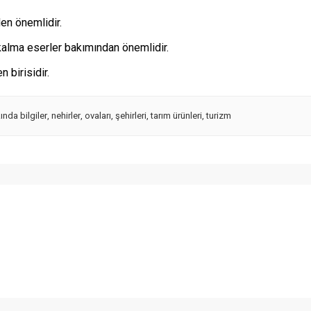
en önemlidir.
 kalma eserler bakımından önemlidir.
 birisidir.
ında bilgiler
,
nehirler
,
ovaları
,
şehirleri
,
tarım ürünleri
,
turizm