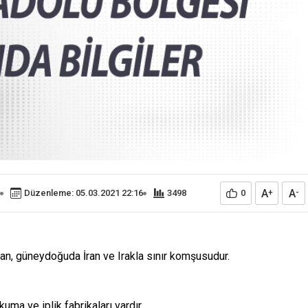
A
A
Düzenleme: 05.03.2021 22:16
3498
0
+
-
n, güneydoğuda İran ve Irakla sınır komşusudur.
uma ve iplik fabrikaları vardır.