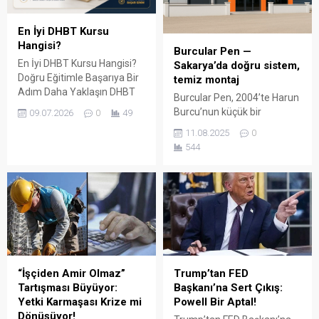
En İyi DHBT Kursu
Hangisi?
Burcular Pen —
En İyi DHBT Kursu Hangisi?
Sakarya’da doğru sistem,
Doğru Eğitimle Başarıya Bir
temiz montaj
Adım Daha Yaklaşın DHBT
Burcular Pen, 2004’te Harun
(Din Hizmetleri Alan Bilgisi
Burcu’nun küçük bir
09.07.2026
0
49
Testi), Diyanet İşleri
atölyede attığı adımla
11.08.2025
0
Başkanlığında görev almak
başladı; bugün Serdivan’daki
544
isteyen adaylar için büyük
147 m² showroomu ve 750
önem taşıyan bir sınavdır.
m² kapalı üretim alanıyla,
Her yıl binlerce aday bu
Sakarya ve çevre ilçelerde
sınavda yüksek puan
PVC doğrama, cam balkon,
alabilmek için farklı eğitim
kış bahçesi, panjur ve
kaynaklarına yöneliyor.
küpeşte çözümlerini tek çatı
Ancak en sık sorulan
altında sunuyor. Fıratpen
sorulardan...
kurumsal bayiliği ile çalışıyor
olmamız; profil kalitesi,
“İşçiden Amir Olmaz”
Trump’tan FED
aksesuar standardı...
Tartışması Büyüyor:
Başkanı’na Sert Çıkış:
Yetki Karmaşası Krize mi
Powell Bir Aptal!
Dönüşüyor!