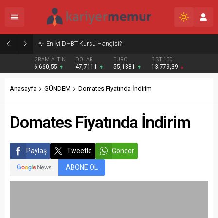
Burcular Pen — Sakarya’da doğru sistem, temiz montaj
GRAM ALTIN
DOLAR
EURO
BIST 100
6.660,55
47,7111
55,1881
13.779,39
Anasayfa
GÜNDEM
Domates Fiyatında İndirim
Domates Fiyatında İndirim
Paylaş
Tweetle
Gönder
ABONE OL