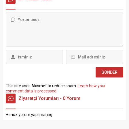
tıkanma ve ekonomik
Taşra teşkilatında 657 sayılı
politikalarla ilgili çok sert
Devlet Memurları
açıklamalarda bulundu.
Kanunu’nun 4 üncü
TÜRK-İŞ Genel Merkezinde
maddesinin (B) fıkrasına
gerçekleştirilen basın
göre istihdam edilmek
toplantısında konuşan
üzere “Sözleşmeli Personel
Atalay, hem hükümete hem
Çalıştırılmasına İlişkin
de Hazine ve Maliye Bakanı
Esaslar” çerçevesinde sözlü
Mehmet...
sınavla Mühendis, Mimar,
Müze Araştırmacısı ile
Sosyal Çalışmacı; sözlü
sınav yapılmaksızın Büro...
This site uses Akismet to reduce spam.
Learn how your
comment data is processed
.
Ziyaretçi Yorumları - 0 Yorum
Henüz yorum yapılmamış.