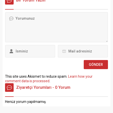
Bir Yorum Yazın
tıkanma ve ekonomik
Taşra teşkilatında 657 sayılı
politikalarla ilgili çok sert
Devlet Memurları
açıklamalarda bulundu.
Kanunu’nun 4 üncü
TÜRK-İŞ Genel Merkezinde
maddesinin (B) fıkrasına
gerçekleştirilen basın
göre istihdam edilmek
toplantısında konuşan
üzere “Sözleşmeli Personel
Atalay, hem hükümete hem
Çalıştırılmasına İlişkin
de Hazine ve Maliye Bakanı
Esaslar” çerçevesinde sözlü
Mehmet...
sınavla Mühendis, Mimar,
Müze Araştırmacısı ile
Sosyal Çalışmacı; sözlü
sınav yapılmaksızın Büro...
This site uses Akismet to reduce spam.
Learn how your
comment data is processed
.
Ziyaretçi Yorumları - 0 Yorum
Henüz yorum yapılmamış.