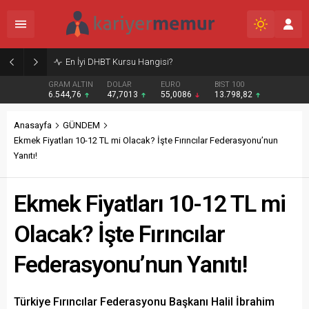
Burcular Pen — Sakarya’da doğru sistem, temiz montaj
GRAM ALTIN
DOLAR
EURO
BIST 100
6.544,76
47,7013
55,0086
13.798,82
Anasayfa
GÜNDEM
Ekmek Fiyatları 10-12 TL mi Olacak? İşte Fırıncılar Federasyonu’nun
Yanıtı!
Ekmek Fiyatları 10-12 TL mi
Olacak? İşte Fırıncılar
Federasyonu’nun Yanıtı!
Türkiye Fırıncılar Federasyonu Başkanı Halil İbrahim