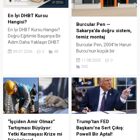
En İyi DHBT Kursu
Hangisi?
Burcular Pen —
En İyi DHBT Kursu Hangisi?
Sakarya’da doğru sistem,
Doğru Eğitimle Başarıya Bir
temiz montaj
Adım Daha Yaklaşın DHBT
Burcular Pen, 2004’te Harun
(Din Hizmetleri Alan Bilgisi
Burcu’nun küçük bir
09.07.2026
0
48
Testi), Diyanet İşleri
atölyede attığı adımla
11.08.2025
0
Başkanlığında görev almak
başladı; bugün Serdivan’daki
542
isteyen adaylar için büyük
147 m² showroomu ve 750
önem taşıyan bir sınavdır.
m² kapalı üretim alanıyla,
Her yıl binlerce aday bu
Sakarya ve çevre ilçelerde
sınavda yüksek puan
PVC doğrama, cam balkon,
alabilmek için farklı eğitim
kış bahçesi, panjur ve
kaynaklarına yöneliyor.
küpeşte çözümlerini tek çatı
Ancak en sık sorulan
altında sunuyor. Fıratpen
sorulardan...
kurumsal bayiliği ile çalışıyor
olmamız; profil kalitesi,
“İşçiden Amir Olmaz”
Trump’tan FED
aksesuar standardı...
Tartışması Büyüyor:
Başkanı’na Sert Çıkış:
Yetki Karmaşası Krize mi
Powell Bir Aptal!