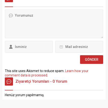
politikalarla ilgili çok sert
Devlet Memurları
açıklamalarda bulundu.
Kanunu’nun 4 üncü
TÜRK-İŞ Genel Merkezinde
maddesinin (B) fıkrasına
gerçekleştirilen basın
göre istihdam edilmek
toplantısında konuşan
üzere “Sözleşmeli Personel
Atalay, hem hükümete hem
Çalıştırılmasına İlişkin
de Hazine ve Maliye Bakanı
Esaslar” çerçevesinde sözlü
Mehmet...
sınavla Mühendis, Mimar,
Müze Araştırmacısı ile
Sosyal Çalışmacı; sözlü
sınav yapılmaksızın Büro...
This site uses Akismet to reduce spam.
Learn how your
comment data is processed
.
Ziyaretçi Yorumları - 0 Yorum
Henüz yorum yapılmamış.