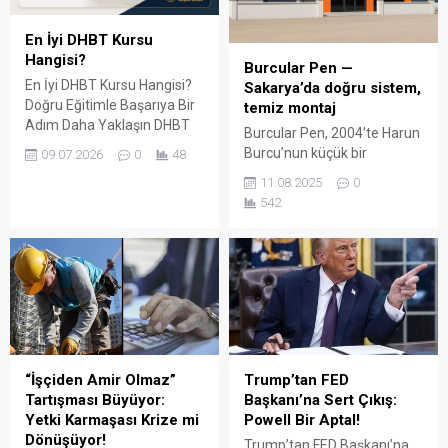
En İyi DHBT Kursu
Hangisi?
Burcular Pen —
En İyi DHBT Kursu Hangisi?
Sakarya’da doğru sistem,
Doğru Eğitimle Başarıya Bir
temiz montaj
Adım Daha Yaklaşın DHBT
Burcular Pen, 2004’te Harun
(Din Hizmetleri Alan Bilgisi
Burcu’nun küçük bir
09.07.2026
0
48
Testi), Diyanet İşleri
atölyede attığı adımla
11.08.2025
0
Başkanlığında görev almak
başladı; bugün Serdivan’daki
542
isteyen adaylar için büyük
147 m² showroomu ve 750
önem taşıyan bir sınavdır.
m² kapalı üretim alanıyla,
Her yıl binlerce aday bu
Sakarya ve çevre ilçelerde
sınavda yüksek puan
PVC doğrama, cam balkon,
alabilmek için farklı eğitim
kış bahçesi, panjur ve
kaynaklarına yöneliyor.
küpeşte çözümlerini tek çatı
Ancak en sık sorulan
altında sunuyor. Fıratpen
sorulardan...
kurumsal bayiliği ile çalışıyor
olmamız; profil kalitesi,
“İşçiden Amir Olmaz”
Trump’tan FED
aksesuar standardı...
Tartışması Büyüyor:
Başkanı’na Sert Çıkış:
Yetki Karmaşası Krize mi
Powell Bir Aptal!
Dönüşüyor!
Trump’tan FED Başkanı’na