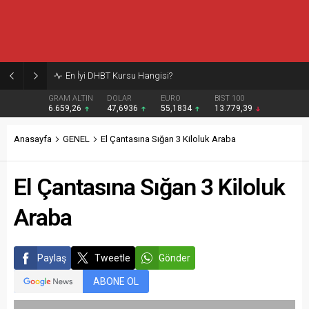
Burcular Pen — Sakarya’da doğru sistem, temiz montaj
GRAM ALTIN
DOLAR
EURO
BIST 100
6.659,26
47,6936
55,1834
13.779,39
Anasayfa
GENEL
El Çantasına Sığan 3 Kiloluk Araba
El Çantasına Sığan 3 Kiloluk
Araba
Paylaş
Tweetle
Gönder
ABONE OL