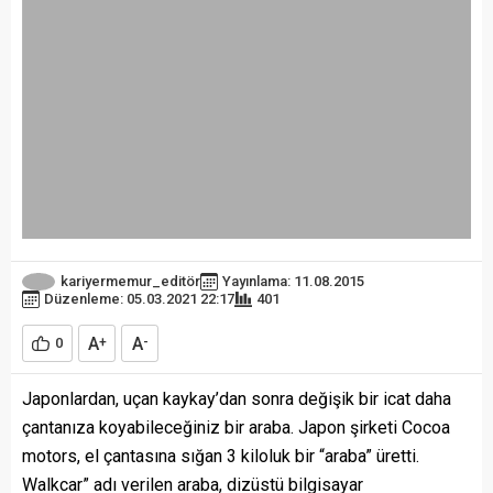
kariyermemur_editör
Yayınlama: 11.08.2015
Düzenleme: 05.03.2021 22:17
401
A
A
0
+
-
Japonlardan, uçan kaykay’dan sonra değişik bir icat daha
çantanıza koyabileceğiniz bir araba. Japon şirketi Cocoa
motors, el çantasına sığan 3 kiloluk bir “araba” üretti.
Walkcar” adı verilen araba, dizüstü bilgisayar