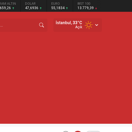
RAM ALTIN
DOLAR
EURO
BIST 100
.659,26
47,6936
55,1834
13.779,39
İstanbul,
33
°C
Açık