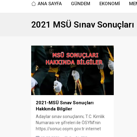
ANA SAYFA
GÜNDEM
EKONOMİ
ME
2021 MSÜ Sınav Sonuçları
2021-MSÜ Sınav Sonuçları
Hakkında Bilgiler
Adaylar sınav sonuçlarını; T.C. Kimlik
Numarası ve şifreleri ile ÖSYM’nin
https://sonuc.osym.gov.tr internet
adresinden ve ÖSYM mobil