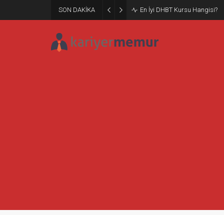
SON DAKİKA
En İyi DHBT Kursu Hangisi?