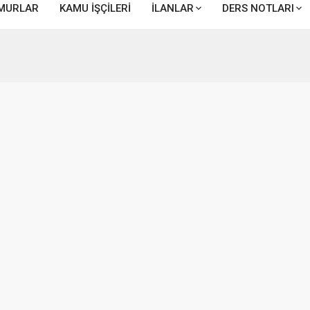
MURLAR
KAMU İŞÇİLERİ
İLANLAR
DERS NOTLARI