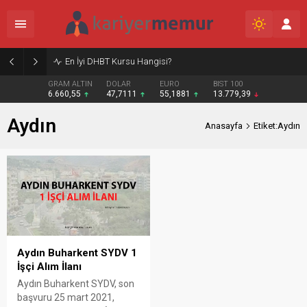
En İyi DHBT Kursu Hangisi?
GRAM ALTIN
DOLAR
EURO
BIST 100
6.660,55
47,7111
55,1881
13.779,39
Aydın
Anasayfa
Etiket:Aydın
Aydın Buharkent SYDV 1
İşçi Alım İlanı
Aydın Buharkent SYDV, son
başvuru 25 mart 2021,