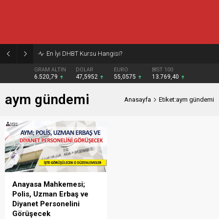
En İyi DHBT Kursu Hangisi?
GRAM ALTIN
DOLAR
EURO
BIST 100
6.520,79
47,5952
55,0575
13.769,40
aym gündemi
Anasayfa
Etiket:aym gündemi
Anayasa Mahkemesi;
Polis, Uzman Erbaş ve
Diyanet Personelini
Görüşecek