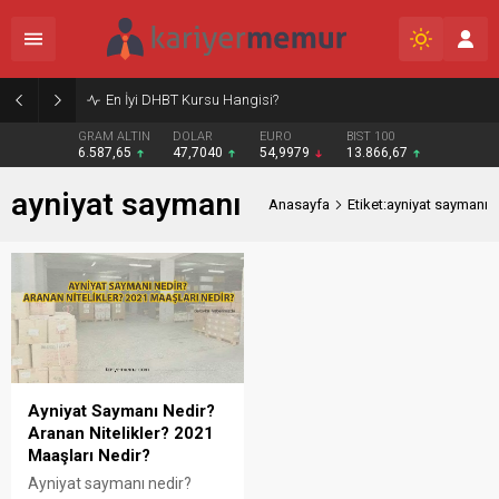
En İyi DHBT Kursu Hangisi?
GRAM ALTIN
DOLAR
EURO
BIST 100
6.587,65
47,7040
54,9979
13.866,67
ayniyat saymanı
Anasayfa
Etiket:ayniyat saymanı
Ayniyat Saymanı Nedir?
Aranan Nitelikler? 2021
Maaşları Nedir?
Ayniyat saymanı nedir?