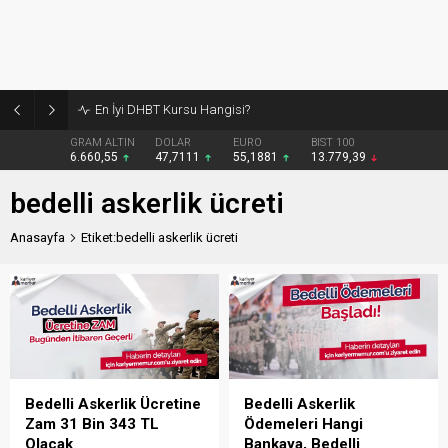
En İyi DHBT Kursu Hangisi?
GRAM ALTIN
DOLAR
EURO
BIST 100
6.660,55
47,7111
55,1881
13.779,39
bedelli askerlik ücreti
Anasayfa
Etiket:bedelli askerlik ücreti
Bedelli Askerlik Ücretine
Bedelli Askerlik
Zam 31 Bin 343 TL
Ödemeleri Hangi
Olacak
Bankaya, Bedelli