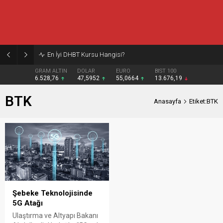
En İyi DHBT Kursu Hangisi?
GRAM ALTIN
DOLAR
EURO
BIST 100
6.528,76
47,5952
55,0664
13.676,19
BTK
Anasayfa
Etiket:BTK
Şebeke Teknolojisinde
5G Atağı
Ulaştırma ve Altyapı Bakanı