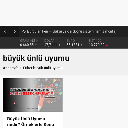
Burcular Pen — Sakarya’da doğru sistem, temiz montaj
GRAM ALTIN
DOLAR
EURO
BIST 100
6.660,55
47,7111
55,1881
13.779,39
büyük ünlü uyumu
Anasayfa
Etiket:büyük ünlü uyumu
Büyük Ünlü Uyumu
nedir? Örneklerle Konu