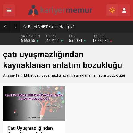
En İyi DHBT Kursu Hangisi?
GRAM ALTIN
DOLAR
EURO
BIST 100
6.660,55
47,7111
55,1881
13.779,39
çatı uyuşmazlığından
kaynaklanan anlatım bozukluğu
Anasayfa
Etiket:çatı uyuşmazlığından kaynaklanan anlatım bozukluğu
Çatı Uyuşmazlığından