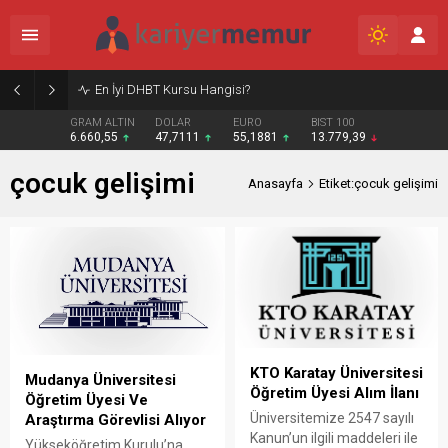
En İyi DHBT Kursu Hangisi?
GRAM ALTIN
DOLAR
EURO
BIST 100
6.660,55
47,7111
55,1881
13.779,39
çocuk gelişimi
Anasayfa
Etiket:çocuk gelişimi
KTO Karatay Üniversitesi
Mudanya Üniversitesi
Öğretim Üyesi Alım İlanı
Öğretim Üyesi Ve
Üniversitemize 2547 sayılı
Araştırma Görevlisi Alıyor
Kanun’un ilgili maddeleri ile
Yükseköğretim Kurulu’na