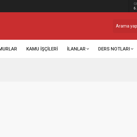
G
6
MURLAR
KAMU İŞÇİLERİ
İLANLAR
DERS NOTLARI