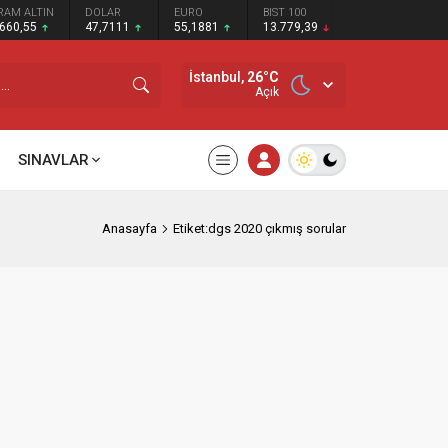
RAM ALTIN
DOLAR
EURO
BIST 100
.660,55
47,7111
55,1881
13.779,39
İstanbul,
26
°C
Açık
SINAVLAR
Anasayfa
Etiket:dgs 2020 çıkmış sorular