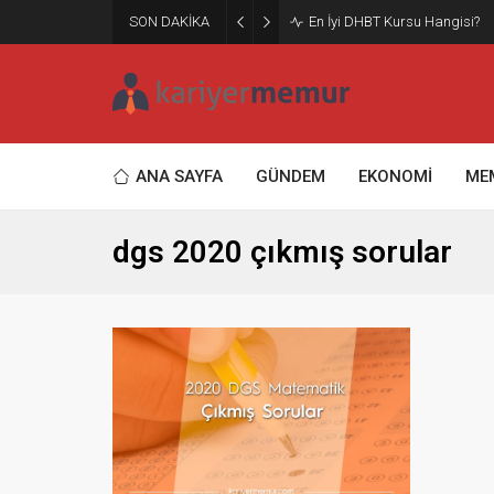
SON DAKİKA
En İyi DHBT Kursu Hangisi?
ANA SAYFA
GÜNDEM
EKONOMİ
ME
dgs 2020 çıkmış sorular