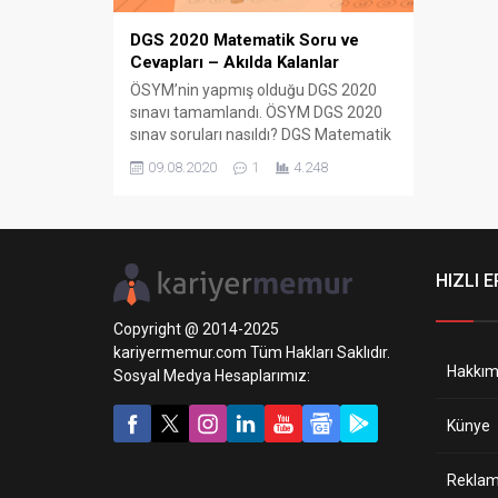
DGS 2020 Matematik Soru ve
Cevapları – Akılda Kalanlar
ÖSYM’nin yapmış olduğu DGS 2020
sınavı tamamlandı. ÖSYM DGS 2020
sınav soruları nasıldı? DGS Matematik
soru ve cevaplarını sınava giren
09.08.2020
1
4.248
kişilerin aklında kaldığı kadarıyla
aktarıyoruz. 2020 DGS MATEMATİK
ÇIKMIŞ SORULAR 1- Faktöriyel Sorusu
A veya B 2- Sıralama Sorusu M>Ö>S
3- Bisiklet Sorusu 8:45 4- Rasyonel
HIZLI E
Sorusu 2 5- Yaş...
Copyright @ 2014-2025
kariyermemur.com Tüm Hakları Saklıdır.
Hakkım
Sosyal Medya Hesaplarımız:
Künye
Reklam 