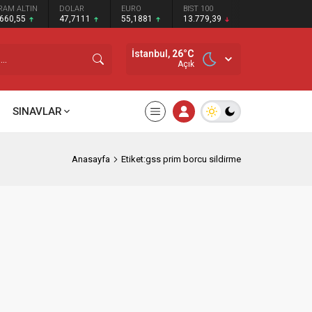
RAM ALTIN
DOLAR
EURO
BIST 100
.660,55
47,7111
55,1881
13.779,39
İstanbul,
26
°C
Açık
SINAVLAR
Anasayfa
Etiket:gss prim borcu sildirme