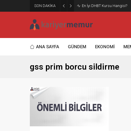
SON DAKİKA
En İyi DHBT Kursu Hangisi?
ANA SAYFA
GÜNDEM
EKONOMİ
ME
gss prim borcu sildirme