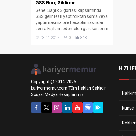
GSS Borç Sildirme
Genel Sağlık Sigortası kapsamında
GSS gelir testi yaptırdıktan sonra veya
yaptırmasınız bile hesaplamasından
sonra kişilerin ödemeleri gereken prim
ödeme miktarları belirlenir.
13.11.2017
0
848
HIZLI E
Copyright @ 2014-2025
kariyermemur.com Tüm Hakları Saklıdır.
Hakkım
Sosyal Medya Hesaplarımız:
Künye
Reklam 