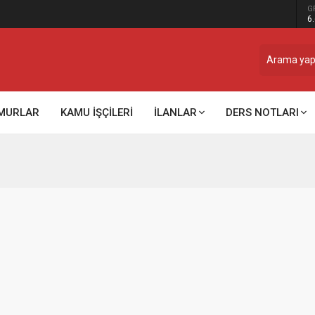
G
6
MURLAR
KAMU İŞÇİLERİ
İLANLAR
DERS NOTLARI