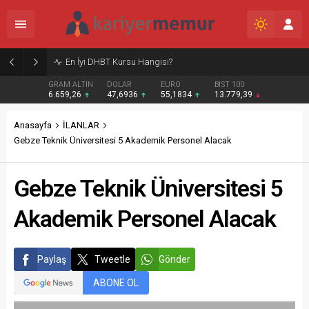
Burcular Pen — Sakarya’da doğru sistem, temiz montaj
GRAM ALTIN
DOLAR
EURO
BIST 100
6.659,26
47,6936
55,1834
13.779,39
Anasayfa
İLANLAR
Gebze Teknik Üniversitesi 5 Akademik Personel Alacak
Gebze Teknik Üniversitesi 5
Akademik Personel Alacak
Paylaş
Tweetle
Gönder
ABONE OL