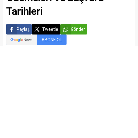
Tarihleri
Paylaş
Tweetle
Gönder
ABONE OL
kariyermemur_editör
Yayınlama: 07.04.2016
Düzenleme: 05.03.2021 22:36