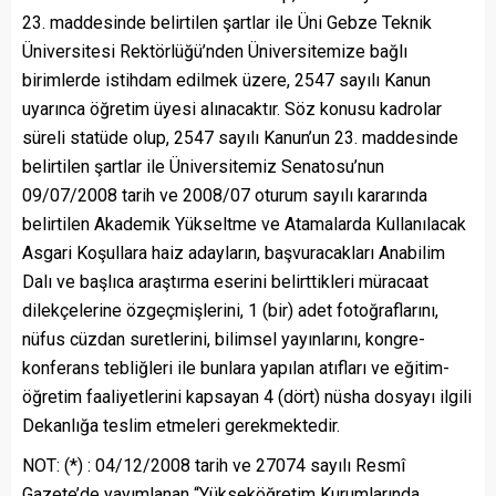
23. maddesinde belirtilen şartlar ile Üni Gebze Teknik
Üniversitesi Rektörlüğü’nden Üniversitemize bağlı
birimlerde istihdam edilmek üzere, 2547 sayılı Kanun
uyarınca öğretim üyesi alınacaktır. Söz konusu kadrolar
süreli statüde olup, 2547 sayılı Kanun’un 23. maddesinde
belirtilen şartlar ile Üniversitemiz Senatosu’nun
09/07/2008 tarih ve 2008/07 oturum sayılı kararında
belirtilen Akademik Yükseltme ve Atamalarda Kullanılacak
Asgari Koşullara haiz adayların, başvuracakları Anabilim
Dalı ve başlıca araştırma eserini belirttikleri müracaat
dilekçelerine özgeçmişlerini, 1 (bir) adet fotoğraflarını,
nüfus cüzdan suretlerini, bilimsel yayınlarını, kongre-
konferans tebliğleri ile bunlara yapılan atıfları ve eğitim-
öğretim faaliyetlerini kapsayan 4 (dört) nüsha dosyayı ilgili
Dekanlığa teslim etmeleri gerekmektedir.
NOT: (*) : 04/12/2008 tarih ve 27074 sayılı Resmî
Gazete’de yayımlanan “Yükseköğretim Kurumlarında