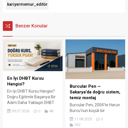
kariyermemur_editör
Benzer Konular
En İyi DHBT Kursu
Hangisi?
Burcular Pen —
En İyi DHBT Kursu Hangisi?
Sakarya’da doğru sistem,
Doğru Eğitimle Başarıya Bir
temiz montaj
Adım Daha Yaklaşın DHBT
Burcular Pen, 2004’te Harun
(Din Hizmetleri Alan Bilgisi
Burcu’nun küçük bir
09.07.2026
0
48
Testi), Diyanet İşleri
atölyede attığı adımla
11.08.2025
0
Başkanlığında görev almak
başladı; bugün Serdivan’daki
542
isteyen adaylar için büyük
147 m² showroomu ve 750