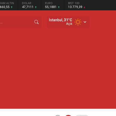
RAM ALTIN
DOLAR
EURO
BIST 100
.660,55
47,7111
55,1881
13.779,39
İstanbul,
31
°C
Açık