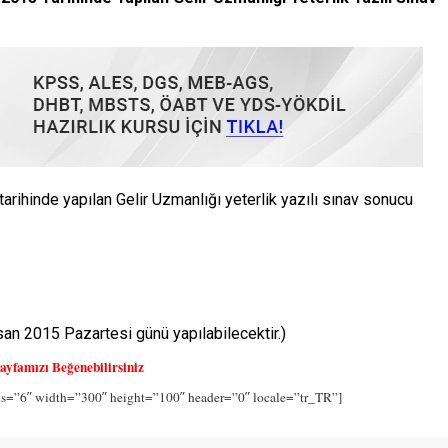
tarihinde yapılan Gelir Uzmanlığı yeterlik yazılı sınav sonucu
san 2015 Pazartesi günü yapılabilecektir.)
ayfamızı Beğenebilirsiniz
ns=”6″ width=”300″ height=”100″ header=”0″ locale=”tr_TR”]