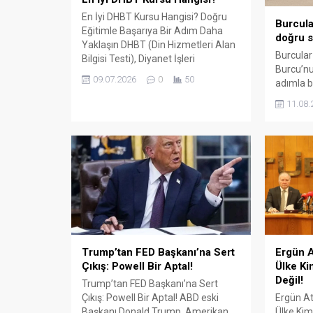
En İyi DHBT Kursu Hangisi? Doğru
Burcula
Eğitimle Başarıya Bir Adım Daha
doğru s
Yaklaşın DHBT (Din Hizmetleri Alan
Burcular
Bilgisi Testi), Diyanet İşleri
Burcu’nu
Başkanlığında görev almak isteyen
09.07.2026
0
50
adımla b
adaylar için büyük önem taşıyan bir
147 m² 
sınavdır. Her yıl binlerce aday bu
11.08.
kapalı ü
sınavda yüksek puan alabilmek için
çevre il
farklı eğitim kaynaklarına yöneliyor.
balkon, k
Ancak en sık sorulan sorulardan...
küpeşte 
sunuyor.
ile çalış
aksesuar
Trump’tan FED Başkanı’na Sert
Ergün A
Çıkış: Powell Bir Aptal!
Ülke Ki
Değil!
Trump’tan FED Başkanı’na Sert
Çıkış: Powell Bir Aptal! ABD eski
Ergün At
Başkanı Donald Trump, Amerikan
Ülke Kim