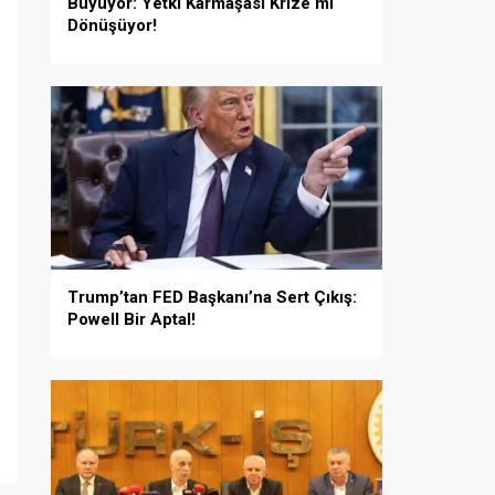
Büyüyor: Yetki Karmaşası Krize mi
Dönüşüyor!
Trump’tan FED Başkanı’na Sert Çıkış:
Powell Bir Aptal!