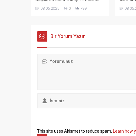
Merkez Bankası (FED) Başkanı
Değil! Tü
08.05.2025
0
799
08.05.
Jerome Powell’ın faiz oranlarını
Konfede
sabit tutma kararına sert tepki
Başkanı 
gösterdi. Sosyal medya platformu
sözleşm
Truth Social üzerinden yaptığı
ve ekonom
açıklamada Trump, “Çok geç.
Bir Yorum Yazın
sert açı
Powell bir aptal, hiçbir fikri yok.
İŞ Genel
Onun dışında kendisini çok
gerçekle
seviyorum!”...
konuşan
hem de H
Mehmet.
This site uses Akismet to reduce spam.
Learn how y