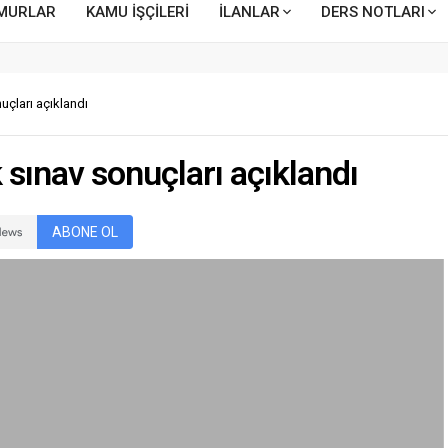
MURLAR
KAMU İŞÇİLERİ
İLANLAR
DERS NOTLARI
nuçları açıklandı
k sınav sonuçları açıklandı
ABONE OL