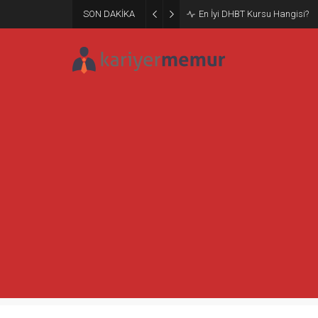
SON DAKİKA
Burcular Pen — Sakarya’da do