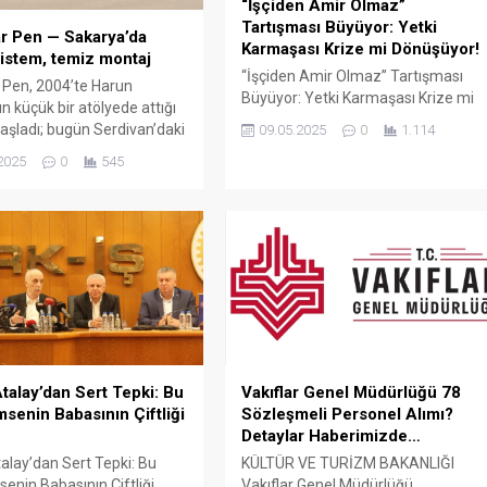
“İşçiden Amir Olmaz”
Tartışması Büyüyor: Yetki
r Pen — Sakarya’da
Karmaşası Krize mi Dönüşüyor!
istem, temiz montaj
“İşçiden Amir Olmaz” Tartışması
 Pen, 2004’te Harun
Büyüyor: Yetki Karmaşası Krize mi
n küçük bir atölyede attığı
Dönüşüyor! Türkiye’de kamu
aşladı; bugün Serdivan’daki
09.05.2025
0
1.114
çalışanları arasında büyüyen “yetki
showroomu ve 750 m²
2025
0
545
karmaşası” tartışması yeni bir
retim alanıyla, Sakarya ve
boyuta taşındı. Türk-İş Genel
çelerde PVC doğrama, cam
Başkanı Ergün Atalay’ın son
ış bahçesi, panjur ve
açıklamaları, bazı memur
çözümlerini tek çatı altında
sendikalarının kamu işçilerine
 Fıratpen kurumsal bayiliği
yönelik yaklaşımlarını gözler önüne
ıyor olmamız; profil kalitesi,
serdi. Atalay, bazı memur
 standardı...
sendikalarının Cumhurbaşkanlığı’na
başvurarak “İşçiden amir olmaz”
ifadesini kullanmasının...
talay’dan Sert Tepki: Bu
Vakıflar Genel Müdürlüğü 78
msenin Babasının Çiftliği
Sözleşmeli Personel Alımı?
Detaylar Haberimizde…
alay’dan Sert Tepki: Bu
KÜLTÜR VE TURİZM BAKANLIĞI
senin Babasının Çiftliği
Vakıflar Genel Müdürlüğü