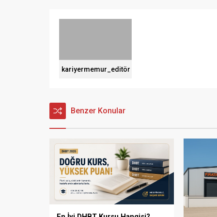
kariyermemur_editör
Benzer Konular
En İyi DHBT Kursu Hangisi?