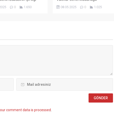
rkiye İşçi Sendikaları
SÖZLEŞMELİ PERSONEL ALIM İLANI
2025
0
1.650
08.05.2025
0
1.025
rasyonu (TÜRK-İŞ) Genel
Genel Müdürlüğümüz Merkez ve
Ergün Atalay, kamu toplu iş
Taşra teşkilatında 657 sayılı Devlet
elerinde yaşanan tıkanma
Memurları Kanunu’nun 4 üncü
ik politikalarla ilgili çok
maddesinin (B) fıkrasına göre
klamalarda bulundu. TÜRK-
istihdam edilmek üzere “Sözleşmel
 Merkezinde
Personel Çalıştırılmasına İlişkin
ştirilen basın toplantısında
Esaslar” çerçevesinde sözlü sınavla
 Atalay, hem hükümete
Mühendis, Mimar, Müze
azine ve Maliye Bakanı
Araştırmacısı ile Sosyal Çalışmacı;
..
sözlü sınav yapılmaksızın Büro...
our comment data is processed
.