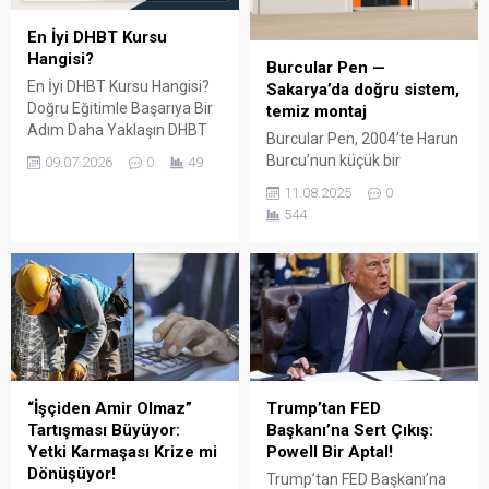
En İyi DHBT Kursu
Hangisi?
Burcular Pen —
En İyi DHBT Kursu Hangisi?
Sakarya’da doğru sistem,
Doğru Eğitimle Başarıya Bir
temiz montaj
Adım Daha Yaklaşın DHBT
Burcular Pen, 2004’te Harun
(Din Hizmetleri Alan Bilgisi
Burcu’nun küçük bir
09.07.2026
0
49
Testi), Diyanet İşleri
atölyede attığı adımla
11.08.2025
0
Başkanlığında görev almak
başladı; bugün Serdivan’daki
544
isteyen adaylar için büyük
147 m² showroomu ve 750
önem taşıyan bir sınavdır.
m² kapalı üretim alanıyla,
Her yıl binlerce aday bu
Sakarya ve çevre ilçelerde
sınavda yüksek puan
PVC doğrama, cam balkon,
alabilmek için farklı eğitim
kış bahçesi, panjur ve
kaynaklarına yöneliyor.
küpeşte çözümlerini tek çatı
Ancak en sık sorulan
altında sunuyor. Fıratpen
sorulardan...
kurumsal bayiliği ile çalışıyor
olmamız; profil kalitesi,
“İşçiden Amir Olmaz”
Trump’tan FED
aksesuar standardı...
Tartışması Büyüyor:
Başkanı’na Sert Çıkış:
Yetki Karmaşası Krize mi
Powell Bir Aptal!
Dönüşüyor!
Trump’tan FED Başkanı’na