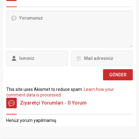
politikalarla ilgili çok sert
Devlet Memurları
açıklamalarda bulundu.
Kanunu’nun 4 üncü
TÜRK-İŞ Genel Merkezinde
maddesinin (B) fıkrasına
gerçekleştirilen basın
göre istihdam edilmek
toplantısında konuşan
üzere “Sözleşmeli Personel
Atalay, hem hükümete hem
Çalıştırılmasına İlişkin
de Hazine ve Maliye Bakanı
Esaslar” çerçevesinde sözlü
Mehmet...
sınavla Mühendis, Mimar,
Müze Araştırmacısı ile
Sosyal Çalışmacı; sözlü
sınav yapılmaksızın Büro...
This site uses Akismet to reduce spam.
Learn how your
comment data is processed
.
Ziyaretçi Yorumları - 0 Yorum
Henüz yorum yapılmamış.