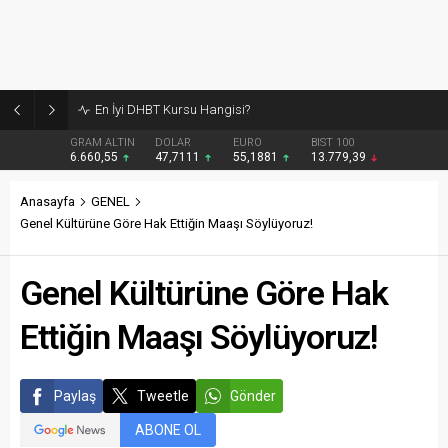
Burcular Pen — Sakarya’da doğru sistem, temiz montaj
GRAM ALTIN
DOLAR
EURO
BIST 100
6.660,55
47,7111
55,1881
13.779,39
Anasayfa
GENEL
Genel Kültürüne Göre Hak Ettiğin Maaşı Söylüyoruz!
Genel Kültürüne Göre Hak
Ettiğin Maaşı Söylüyoruz!
Paylaş
Tweetle
Gönder
ABONE OL