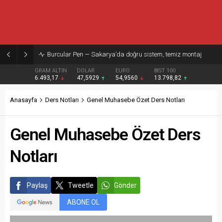
Burcular Pen — Sakarya’da doğru sistem, temiz montaj
GRAM ALTIN
DOLAR
EURO
BIST 100
6.493,17
47,5929
54,9560
13.798,82
Anasayfa
Ders Notları
Genel Muhasebe Özet Ders Notları
Genel Muhasebe Özet Ders
Notları
Paylaş
Tweetle
Gönder
ABONE OL