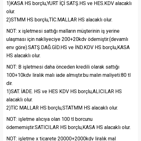
1)KASA HS borçlu,YURT İÇİ SATŞ.HS ve HES.KDV alacaklı
olur.
2)STMM HS borçlu,TİC.MALLAR HS alacaklı olur.
NOT: x işletmesi sattığı malların müşterinin iş yerine
ulaşması için nakliyeciye 200+20kdv ödemiştir.(devamlı
env göre).SATŞ.DAĞ.GİD.HS ve İND.KDV HS borçlu,KASA
HS alacaklı olur.
NOT: B işletmesi daha önceden kredili olarak sattığı
100+10kdv liralık malı iade almıştır.bu malın maliyeti:80 tl
dir.
1)SAT. İADE. HS ve HES KDV HS borçlu,ALICILAR HS
alacaklı olur.
2)TİC MALLAR HS borçlu,STATMM HS alacaklı olur.
NOT: işletme alıcıya olan 100 tl borcunu
ödememiştir.SATICILAR HS borçlu,KASA HS alacaklı olur.
NOT: işletme x ticarete 20000+2000kdv liralık mal