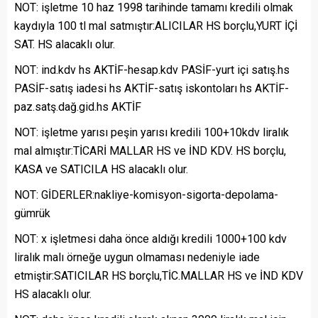
NOT: işletme 10 haz 1998 tarihinde tamamı kredili olmak
kaydıyla 100 tl mal satmıştır:ALICILAR HS borçlu,YURT İÇİ
SAT. HS alacaklı olur.
NOT: ind.kdv hs AKTİF-hesap.kdv PASİF-yurt içi satış.hs
PASİF-satış iadesi hs AKTİF-satış iskontoları hs AKTİF-
paz.satş.dağ.gid.hs AKTİF
NOT: işletme yarısı peşin yarısı kredili 100+10kdv liralık
mal almıştır:TİCARİ MALLAR HS ve İND KDV. HS borçlu,
KASA ve SATICILA HS alacaklı olur.
NOT: GİDERLER:nakliye-komisyon-sigorta-depolama-
gümrük
NOT: x işletmesi daha önce aldığı kredili 1000+100 kdv
liralık malı örneğe uygun olmaması nedeniyle iade
etmiştir:SATICILAR HS borçlu,TİC.MALLAR HS ve İND KDV
HS alacaklı olur.