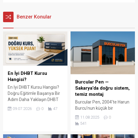
Benzer Konular
En İyi DHBT Kursu
Hangisi?
Burcular Pen —
En İyi DHBT Kursu Hangisi?
Sakarya’da doğru sistem,
Doğru Eğitimle Başarıya Bir
temiz montaj
Adım Daha Yaklaşın DHBT
Burcular Pen, 2004’te Harun
(Din Hizmetleri Alan Bilgisi
Burcu’nun küçük bir
09.07.2026
0
47
Testi), Diyanet İşleri
atölyede attığı adımla
11.08.2025
0
Başkanlığında görev almak
başladı; bugün Serdivan’daki
541
isteyen adaylar için büyük
147 m² showroomu ve 750
önem taşıyan bir sınavdır.
m² kapalı üretim alanıyla,
Her yıl binlerce aday bu