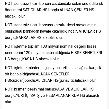
NOT: senetsiz ticari borcun cüzdandaki çekin ciro edilerek
ödenmesi:SATICILAR HS borçlu,ALINAN ÇEKLER HS
alacaklı olur.
NOT: senetsiz ticari borcuna karşılık ticari mevduatının
bulunduğu bankadan havale çıkarıldığında :SATICILAR HS
borçlu,BANKALAR HS alacaklı olur.
NOT: işletme toplam 100 milyon nominal değerli hisse
senetlerini 120 milyona satın aldığında:HİSSE SENETLERİ
HS borçlu,KASA HS alacaklı olur.
NOT: işletme müşterisi günay ticaretten alacağına karşılık
bir bono aldığında:ALACAK SENETLERİ
HS(cüzdan)borçlu,ALICILAR HS(günay tic)alacaklı olur.
NOT: kısmen peşin mal satışı:KASA VE ALICILAR HS
borçlu,YURT.İÇİ SATŞ ve HESAPLANAN KDV HS alacaklı
olur.