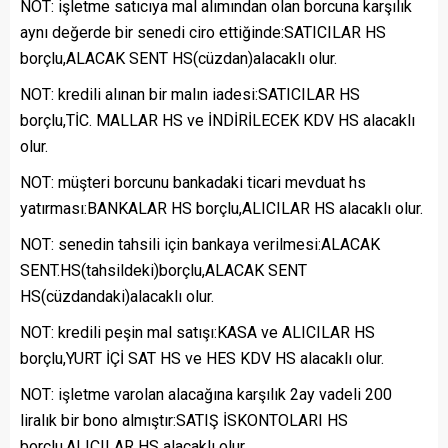
NOT: işletme satıcıya mal alımından olan borcuna karşılık
aynı değerde bir senedi ciro ettiğinde:SATICILAR HS
borçlu,ALACAK SENT HS(cüzdan)alacaklı olur.
NOT: kredili alınan bir malın iadesi:SATICILAR HS
borçlu,TİC. MALLAR HS ve İNDİRİLECEK KDV HS alacaklı
olur.
NOT: müşteri borcunu bankadaki ticari mevduat hs
yatırması:BANKALAR HS borçlu,ALICILAR HS alacaklı olur.
NOT: senedin tahsili için bankaya verilmesi:ALACAK
SENT.HS(tahsildeki)borçlu,ALACAK SENT
HS(cüzdandaki)alacaklı olur.
NOT: kredili peşin mal satışı:KASA ve ALICILAR HS
borçlu,YURT İÇİ SAT HS ve HES KDV HS alacaklı olur.
NOT: işletme varolan alacağına karşılık 2ay vadeli 200
liralık bir bono almıştır:SATIŞ İSKONTOLARI HS
borçlu,ALICILAR HS alacaklı olur.