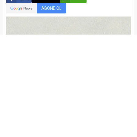
ABONE OL
kariyermemur_editör
Yayınlama: 30.07.2015
Düzenleme: 09.03.2021 15:48
A
A
+
-
Her cümle belli bir düşünceyi, duyguyu aktarmak için