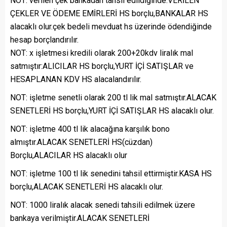
NOT: verilen çek bankadan tahsil edildiğinde:VERİLEN
ÇEKLER VE ÖDEME EMİRLERİ HS borçlu,BANKALAR HS
alacaklı olur.çek bedeli mevduat hs üzerinde ödendiğinde
hesap borçlandırılır.
NOT: x işletmesi kredili olarak 200+20kdv liralık mal
satmıştır:ALICILAR HS borçlu,YURT İÇİ SATIŞLAR ve
HESAPLANAN KDV HS alacalandırılır.
NOT: işletme senetli olarak 200 tl lik mal satmıştır.ALACAK
SENETLERİ HS borçlu,YURT İÇİ SATIŞLAR HS alacaklı olur.
NOT: işletme 400 tl lik alacağına karşılık bono
almıştır.ALACAK SENETLERİ HS(cüzdan)
Borçlu,ALACILAR HS alacaklı olur
NOT: işletme 100 tl lik senedini tahsil ettirmiştir.KASA HS
borçlu,ALACAK SENETLERİ HS alacaklı olur.
NOT: 1000 liralık alacak senedi tahsili edilmek üzere
bankaya verilmiştir.ALACAK SENETLERİ