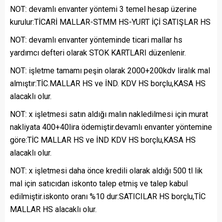
NOT: devamlı envanter yöntemi 3 temel hesap üzerine
kurulur:TİCARİ MALLAR-STMM HS-YURT İÇİ SATIŞLAR HS
NOT: devamlı envanter yönteminde ticari mallar hs
yardımcı defteri olarak STOK KARTLARI düzenlenir.
NOT: işletme tamamı peşin olarak 2000+200kdv liralık mal
almıştır:TİC.MALLAR HS ve İND. KDV HS borçlu,KASA HS
alacaklı olur.
NOT: x işletmesi satın aldığı malın nakledilmesi için murat
nakliyata 400+40lira ödemiştir.devamlı envanter yöntemine
göre:TİC MALLAR HS ve İND KDV HS borçlu,KASA HS
alacaklı olur.
NOT: x işletmesi daha önce kredili olarak aldığı 500 tl lik
mal için satıcıdan iskonto talep etmiş ve talep kabul
edilmiştir.iskonto oranı %10 dur:SATICILAR HS borçlu,TİC
MALLAR HS alacaklı olur.