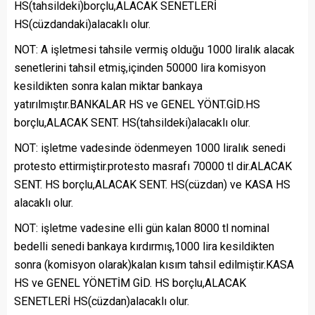
HS(tahsildeki)borçlu,ALACAK SENETLERİ
HS(cüzdandaki)alacaklı olur.
NOT: A işletmesi tahsile vermiş olduğu 1000 liralık alacak
senetlerini tahsil etmiş,içinden 50000 lira komisyon
kesildikten sonra kalan miktar bankaya
yatırılmıştır.BANKALAR HS ve GENEL YÖNT.GİD.HS
borçlu,ALACAK SENT. HS(tahsildeki)alacaklı olur.
NOT: işletme vadesinde ödenmeyen 1000 liralık senedi
protesto ettirmiştir.protesto masrafı 70000 tl dir.ALACAK
SENT. HS borçlu,ALACAK SENT. HS(cüzdan) ve KASA HS
alacaklı olur.
NOT: işletme vadesine elli gün kalan 8000 tl nominal
bedelli senedi bankaya kırdırmış,1000 lira kesildikten
sonra (komisyon olarak)kalan kısım tahsil edilmiştir.KASA
HS ve GENEL YÖNETİM GİD. HS borçlu,ALACAK
SENETLERİ HS(cüzdan)alacaklı olur.