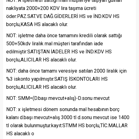
NOT: A işletmesi sattığı malı müşteriye taşıyan gülhan
nakliyata 2000+200 KDV lira taşıma ücreti
öder:PAZ.SAT.VE DAĞ.GİDERLERİ HS ve İND.KDV HS
borçlu,KASA HS alacaklı olur.
NOT: işletme daha önce tamamını kredili olarak sattığı
500+50kdv liralık mal müşteri tarafından iade
edilmiştir:SATIŞTAN İADELER HS ve İND.KDV HS
borçlu,ALICILAR HS alacaklı olur.
NOT: daha önce tamamı veresiye satılan 2000 liralık için
%3 iskonto yapılmıştır.SATIŞ İSKONTOLARI HS
borçlu,ALICILAR HS alacaklı olur.
NOT: SMM=(D.başı mevcut+alış)-D.sonu mevcut
NOT: x işletmesi dönem sonunda mal hesabının borç
kalanı d.başı mevcut+alış 3000 tl d.sonu mevcut ise 1400
tl olarak bulunmuştur.kayıt:STMM HS borçlu,TİC.MALLAR
HS alacaklı o