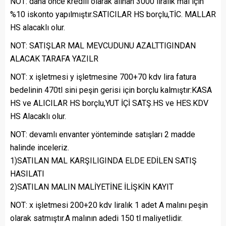
NOT: daha önce kredili olarak alınan 3000 liralık mal için
%10 iskonto yapılmıştır.SATICILAR HS borçlu,TİC. MALLAR
HS alacaklı olur.
NOT: SATIŞLAR MAL MEVCUDUNU AZALTTIGINDAN
ALACAK TARAFA YAZILR
NOT: x işletmesi y işletmesine 700+70 kdv lira fatura
bedelinin 470tl sini peşin gerisi için borçlu kalmıştır:KASA
HS ve ALICILAR HS borçlu,YUT İÇİ SATŞ.HS ve HES.KDV
HS Alacaklı olur.
NOT: devamlı envanter yönteminde satışları 2 madde
halinde inceleriz.
1)SATILAN MAL KARŞILIGINDA ELDE EDİLEN SATIŞ
HASILATI
2)SATILAN MALIN MALİYETİNE İLİŞKİN KAYIT
NOT: x işletmesi 200+20 kdv liralık 1 adet A malını peşin
olarak satmıştır.A malının adedi 150 tl maliyetlidir.