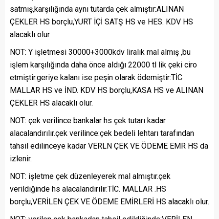
satmış,karşılığında aynı tutarda çek almıştır:ALINAN
ÇEKLER HS borçlu,YURT İÇİ SATŞ HS ve HES. KDV HS
alacaklı olur
NOT: Y işletmesi 30000+3000kdv liralık mal almış ,bu
işlem karşılığında daha önce aldığı 22000 tl lik çeki ciro
etmiştir.geriye kalanı ise peşin olarak ödemiştir:TİC
MALLAR HS ve İND. KDV HS borçlu,KASA HS ve ALINAN
ÇEKLER HS alacaklı olur.
NOT: çek verilince bankalar hs çek tutarı kadar
alacalandırılır.çek verilince:çek bedeli lehtarı tarafından
tahsil edilinceye kadar VERLN ÇEK VE ÖDEME EMR HS da
izlenir.
NOT: işletme çek düzenleyerek mal almıştır.çek
verildiğinde hs alacalandırılır.TİC. MALLAR .HS
borçlu,VERİLEN ÇEK VE ÖDEME EMİRLERİ HS alacaklı olur.