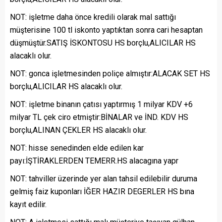
NOT: işletme daha önce kredili olarak mal sattığı
müşterisine 100 tl iskonto yaptıktan sonra cari hesaptan
düşmüştür.SATIŞ İSKONTOSU HS borçlu,ALICILAR HS
alacaklı olur.
NOT: gonca işletmesinden poliçe almıştır:ALACAK SET HS
borçlu,ALICILAR HS alacaklı olur.
NOT: işletme binanın çatısı yaptırmış 1 milyar KDV +6
milyar TL çek ciro etmiştir:BİNALAR ve İND. KDV HS
borçlu,ALINAN ÇEKLER HS alacaklı olur.
NOT: hisse senedinden elde edilen kar
payı:İŞTİRAKLERDEN TEMERR.HS alacagına yapr
NOT: tahviller üzerinde yer alan tahsil edilebilir duruma
gelmiş faiz kuponları İĞER HAZIR DEGERLER HS bına
kayıt edilir.