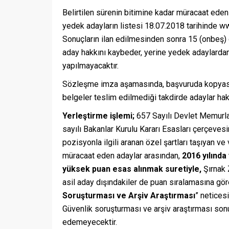
Belirtilen sürenin bitimine kadar müracaat ede
yedek adayların listesi 18.07.2018 tarihinde ww
Sonuçların ilan edilmesinden sonra 15 (onbeş)
aday hakkını kaybeder, yerine yedek adaylardan 
yapılmayacaktır.
Sözleşme imza aşamasında, başvuruda kopyası al
belgeler teslim edilmediği takdirde adaylar hak
Yerleştirme işlemi;
657 Sayılı Devlet Memurl
sayılı Bakanlar Kurulu Kararı Esasları çerçeves
pozisyonla ilgili aranan özel şartları taşıyan v
müracaat eden adaylar arasından,
2016 yılınd
yüksek puan esas alınmak suretiyle,
Şırnak 
asil aday dışındakiler de puan sıralamasına göre
Soruşturması ve Arşiv Araştırması
” netices
Güvenlik soruşturması ve arşiv araştırması sonu
edemeyecektir.