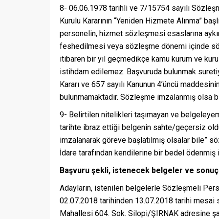
8- 06.06.1978 tarihli ve 7/15754 sayılı Sözleşme
Kurulu Kararının “Yeniden Hizmete Alınma” başl
personelin, hizmet sözleşmesi esaslarına aykı
feshedilmesi veya sözleşme dönemi içinde sözl
itibaren bir yıl geçmedikçe kamu kurum ve kuru
istihdam edilemez. Başvuruda bulunmak suretiyl
Kararı ve 657 sayılı Kanunun 4’üncü maddesin
bulunmamaktadır. Sözleşme imzalanmış olsa bil
9- Belirtilen nitelikleri taşımayan ve belgeleye
tarihte ibraz ettiği belgenin sahte/geçersiz ol
imzalanarak göreve başlatılmış olsalar bile” sö
İdare tarafından kendilerine bir bedel ödenmiş is
Başvuru şekli, istenecek belgeler ve sonuç
Adayların, istenilen belgelerle Sözleşmeli Perso
02.07.2018 tarihinden 13.07.2018 tarihi mesai s
Mahallesi 604. Sok. Silopi/ŞIRNAK adresine şa