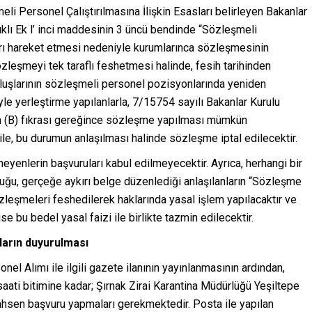
li Personel Çalıştırılmasına İlişkin Esasları belirleyen Bakanlar
ıklı Ek l’ inci maddesinin 3 üncü bendinde “Sözleşmeli
rı hareket etmesi nedeniyle kurumlarınca sözleşmesinin
eşmeyi tek taraflı feshetmesi halinde, fesih tarihinden
luşlarının sözleşmeli personel pozisyonlarında yeniden
e yerleştirme yapılanlarla, 7/15754 sayılı Bakanlar Kurulu
in (B) fıkrası gereğince sözleşme yapılması mümkün
e, bu durumun anlaşılması halinde sözleşme iptal edilecektir.
meyenlerin başvuruları kabul edilmeyecektir. Ayrıca, herhangi bir
duğu, gerçeğe aykırı belge düzenlediği anlaşılanların “Sözleşme
zleşmeleri feshedilerek haklarında yasal işlem yapılacaktır ve
e bu bedel yasal faizi ile birlikte tazmin edilecektir.
ların duyurulması
nel Alımı ile ilgili gazete ilanının yayınlanmasının ardından,
aati bitimine kadar; Şırnak Zirai Karantina Müdürlüğü Yeşiltepe
hsen başvuru yapmaları gerekmektedir. Posta ile yapılan