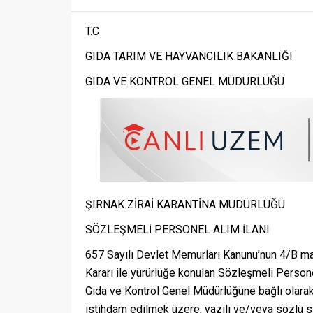
T.C
GIDA TARIM VE HAYVANCILIK BAKANLIĞI
GIDA VE KONTROL GENEL MÜDÜRLÜĞÜ
ŞIRNAK ZİRAİ KARANTİNA MÜDÜRLÜĞÜ
SÖZLEŞMELİ PERSONEL ALIM İLANI
657 Sayılı Devlet Memurları Kanunu’nun 4/B mad
Kararı ile yürürlüğe konulan Sözleşmeli Persone
Gıda ve Kontrol Genel Müdürlüğüne bağlı olarak 
istihdam edilmek üzere, yazılı ve/veya sözlü s