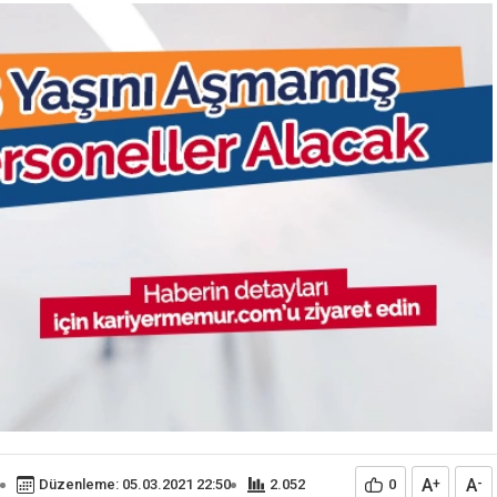
A
A
Düzenleme: 05.03.2021 22:50
2.052
0
+
-