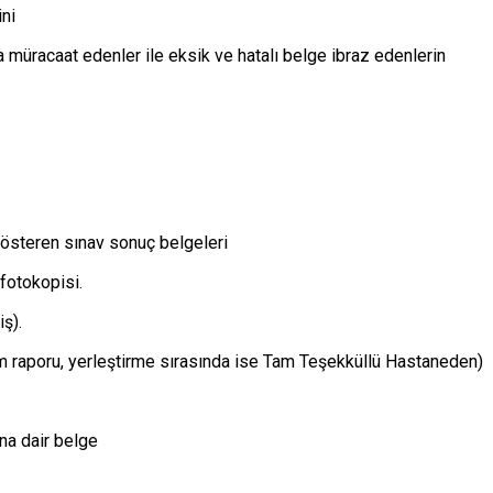
ini
a müracaat edenler ile eksik ve hatalı belge ibraz edenlerin
österen sınav sonuç belgeleri
fotokopisi.
ş).
m raporu, yerleştirme sırasında ise Tam Teşekküllü Hastaneden)
ına dair belge