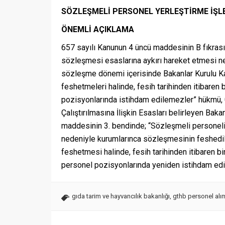
SÖZLEŞMELİ PERSONEL YERLEŞTİRME İŞL
ÖNEMLİ AÇIKLAMA
657 sayılı Kanunun 4 üncü maddesinin B fıkrasın
sözleşmesi esaslarına aykırı hareket etmesi n
sözleşme dönemi içerisinde Bakanlar Kurulu Kara
feshetmeleri halinde, fesih tarihinden itibaren
pozisyonlarında istihdam edilemezler” hükmü, 
Çalıştırılmasına İlişkin Esasları belirleyen Baka
maddesinin 3. bendinde; “Sözleşmeli personeli
nedeniyle kurumlarınca sözleşmesinin feshedi
feshetmesi halinde, fesih tarihinden itibaren 
personel pozisyonlarında yeniden istihdam ed
gıda tarim ve hayvancılık bakanlığı
,
gthb personel alı