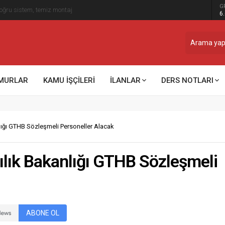
G
ğru sistem, temiz montaj
6
MURLAR
KAMU İŞÇİLERİ
İLANLAR
DERS NOTLARI
lığı GTHB Sözleşmeli Personeller Alacak
ılık Bakanlığı GTHB Sözleşmeli
ABONE OL