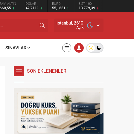
RAM ALTIN
DOLAR
EURO
BIST 100
.660,55
47,7111
55,1881
13.779,39
İstanbul,
26
°C
Açık
SINAVLAR
SON EKLENENLER