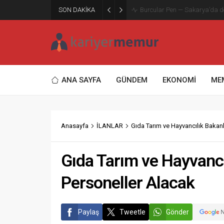
SON DAKİKA
Burcular Pen — Sakarya’da do
ANA SAYFA
GÜNDEM
EKONOMİ
ME
Anasayfa
İLANLAR
Gıda Tarım ve Hayvancılık Bakan
Gıda Tarım ve Hayvanc
Personeller Alacak
Paylaş
Tweetle
Gönder