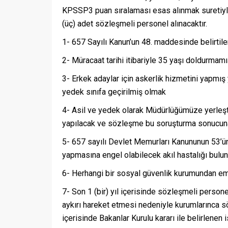
KPSSP3 puan sıralaması esas alınmak suretiyle 
(üç) adet sözleşmeli personel alınacaktır.
1- 657 Sayılı Kanun’un 48. maddesinde belirtilen
2- Müracaat tarihi itibariyle 35 yaşı doldurmam
3- Erkek adaylar için askerlik hizmetini yapmış y
yedek sınıfa geçirilmiş olmak
4- Asil ve yedek olarak Müdürlüğümüze yerleşti
yapılacak ve sözleşme bu soruşturma sonucuna
5- 657 sayılı Devlet Memurları Kanununun 53’ü
yapmasına engel olabilecek akıl hastalığı bul
6- Herhangi bir sosyal güvenlik kurumundan emek
7- Son 1 (bir) yıl içerisinde sözleşmeli perso
aykırı hareket etmesi nedeniyle kurumlarınca
içerisinde Bakanlar Kurulu kararı ile belirlenen