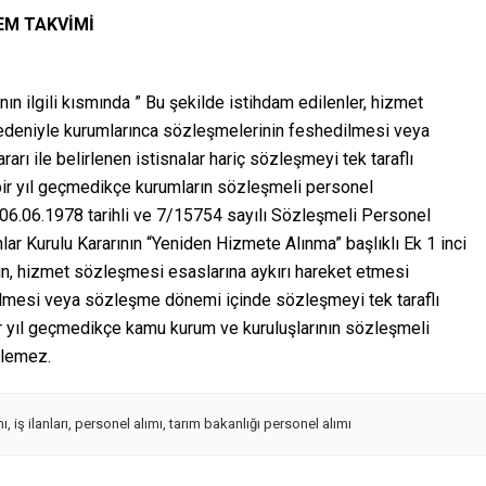
EM TAKVİMİ
ın ilgili kısmında ” Bu şekilde istihdam edilenler, hizmet
edeniyle kurumlarınca sözleşmelerinin feshedilmesi veya
rı ile belirlenen istisnalar hariç sözleşmeyi tek taraflı
 bir yıl geçmedikçe kurumların sözleşmeli personel
06.06.1978 tarihli ve 7/15754 sayılı Sözleşmeli Personel
nlar Kurulu Kararının “Yeniden Hizmete Alınma” başlıklı Ek 1 inci
n, hizmet sözleşmesi esaslarına aykırı hareket etmesi
lmesi veya sözleşme dönemi içinde sözleşmeyi tek taraflı
bir yıl geçmedikçe kamu kurum ve kuruluşlarının sözleşmeli
ilemez.
mı
,
iş ilanları
,
personel alımı
,
tarım bakanlığı personel alımı