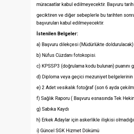
müracaatlar kabul edilmeyecektir. Başvuru tarih
geciktiren ve diğer sebeplerle bu tarihten sonr
başvuruları kabul edilmeyecektir.
İstenilen Belgeler:
a) Başvuru dilekçesi (Müdürlükte doldurulacak)
b) Nüfus Cüzdanı fotokopisi.
c) KPSSP3 (doğrulama kodu bulunan) puanını g
d) Diploma veya geçici mezuniyet belgelerinin 
e) 2 Adet vesikalık fotoğraf (son 6 ayda çekilmi
f) Sağlık Raporu ( Başvuru esnasında Tek Heki
g) Sabıka Kaydı
h) Erkek Adaylar için askerlikle ilişkisi olmadığ
i) Güncel SGK Hizmet Dökümü