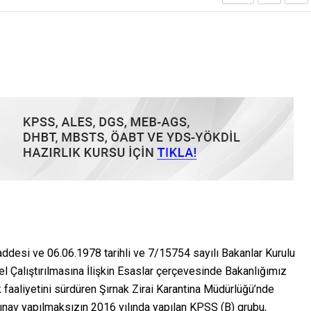
desi ve 06.06.1978 tarihli ve 7/15754 sayılı Bakanlar Kurulu
l Çalıştırılmasına İlişkin Esaslar çerçevesinde Bakanlığımız
faaliyetini sürdüren Şırnak Zirai Karantina Müdürlüğü’nde
ınav yapılmaksızın 2016 yılında yapılan KPSS (B) grubu,