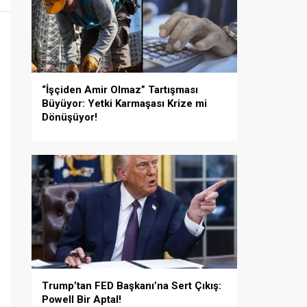
“İşçiden Amir Olmaz” Tartışması
Büyüyor: Yetki Karmaşası Krize mi
Dönüşüyor!
Trump’tan FED Başkanı’na Sert Çıkış:
Powell Bir Aptal!