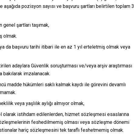
aşağıda pozisyon sayısı ve başvuru şartları belirtilen toplam 3
 genel şartları taşımak,
ış olmak.
a da başvuru tarihi itibari ile en az 1 yıl erteletmiş olmak veya
rilen adaylara Güvenlik soruşturması ve/veya arşiv araştırması
 bakılarak imzalanacak.
ncü madde hükümleri saklı kalmak kaydı ile görevini devamlı
unmamak.
lilik veya yaşlılık aylığı almıyor olmak,
nel olarak istihdam edilenlerden, hizmet sözleşmesi esaslarına
 sözleşmelerinin feshedilmemiş olması veya sözleşme dönemi
 istisnalar hariç sözleşmesini tek taraflı feshetmemiş olmak.