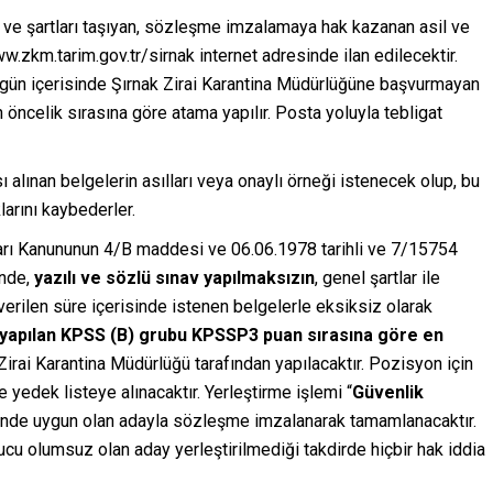
n ve şartları taşıyan, sözleşme imzalamaya hak kazanan asil ve
w.zkm.tarim.gov.tr/sirnak internet adresinde ilan edilecektir.
 gün içerisinde Şırnak Zirai Karantina Müdürlüğüne başvurmayan
öncelik sırasına göre atama yapılır. Posta yoluyla tebligat
ınan belgelerin asılları veya onaylı örneği istenecek olup, bu
larını kaybederler.
arı Kanununun 4/B maddesi ve 06.06.1978 tarihli ve 7/15754
inde,
yazılı ve sözlü sınav yapılmaksızın
, genel şartlar ile
e verilen süre içerisinde istenen belgelerle eksiksiz olarak
a yapılan KPSS (B) grubu KPSSP3 puan sırasına göre en
Zirai Karantina Müdürlüğü tarafından yapılacaktır. Pozisyon için
 yedek listeye alınacaktır. Yerleştirme işlemi “
Güvenlik
inde uygun olan adayla sözleşme imzalanarak tamamlanacaktır.
cu olumsuz olan aday yerleştirilmediği takdirde hiçbir hak iddia