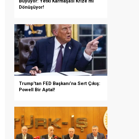
Büyüyor: Yetki Karmaşası Krize mi
Dönüşüyor!
Trump’tan FED Başkanı’na Sert Çıkış:
Powell Bir Aptal!