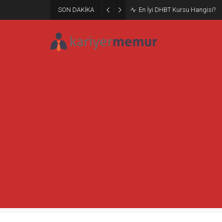
SON DAKİKA
Burcular Pen — Sakarya’da do