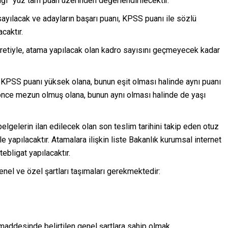
lığı” yüz tam puan üzerinden değerlendirilecektir.
sayılacak ve adayların başarı puanı, KPSS puanı ile sözlü
caktır.
etiyle, atama yapılacak olan kadro sayısını geçmeyecek kadar
; KPSS puanı yüksek olana, bunun eşit olması halinde aynı puanı
e önce mezun olmuş olana, bunun aynı olması halinde de yaşı
belgelerin ilan edilecek olan son teslim tarihini takip eden otuz
e yapılacaktır. Atamalara ilişkin liste Bakanlık kurumsal internet
 tebligat yapılacaktır.
enel ve özel şartları taşımaları gerekmektedir:
maddesinde belirtilen genel şartlara sahip olmak.