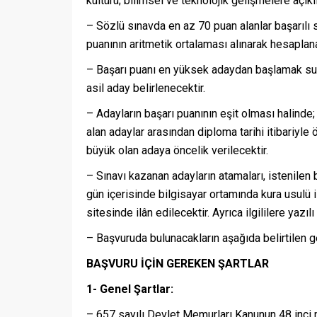
kültürü; bilimsel ve teknolojik gelişmelere açık
– Sözlü sınavda en az 70 puan alanlar başarılı 
puanının aritmetik ortalaması alınarak hesaplana
– Başarı puanı en yüksek adaydan başlamak sur
asil aday belirlenecektir.
– Adayların başarı puanının eşit olması halinde
alan adaylar arasından diploma tarihi itibariyl
büyük olan adaya öncelik verilecektir.
– Sınavı kazanan adayların atamaları, istenilen 
gün içerisinde bilgisayar ortamında kura usulü il
sitesinde ilân edilecektir. Ayrıca ilgililere yazılı
– Başvuruda bulunacakların aşağıda belirtilen g
BAŞVURU İÇİN GEREKEN ŞARTLAR
1- GeneI Şartlar:
– 657 sayılı Devlet Memurları Kanunun 48 inci 