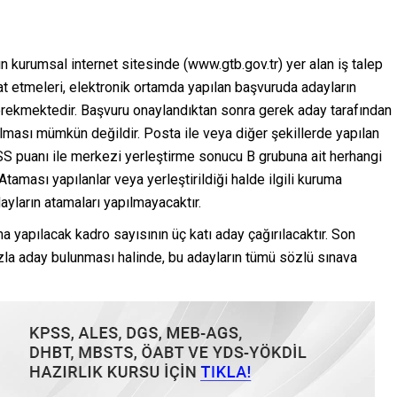
n kurumsal internet sitesinde (www.gtb.gov.tr) yer alan iş talep
 etmeleri, elektronik ortamda yapılan başvuruda adayların
gerekmektedir. Başvuru onaylandıktan sonra gerek aday tarafından
lması mümkün değildir. Posta ile veya diğer şekillerde yapılan
SS puanı ile merkezi yerleştirme sonucu B grubuna ait herhangi
Ataması yapılanlar veya yerleştirildiği halde ilgili kuruma
yların atamaları yapılmayacaktır.
 yapılacak kadro sayısının üç katı aday çağırılacaktır. Son
azla aday bulunması halinde, bu adayların tümü sözlü sınava