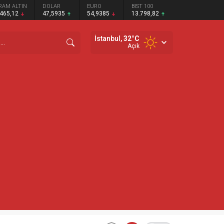
RAM ALTIN
DOLAR
EURO
BIST 100
.465,12
47,5935
54,9385
13.798,82
İstanbul,
32
°C
Açık