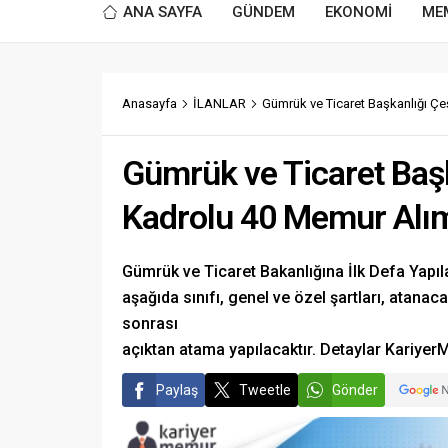
ANA SAYFA
GÜNDEM
EKONOMİ
ME
Anasayfa
İLANLAR
Gümrük ve Ticaret Başkanlığı Çe
Gümrük ve Ticaret Başk
Kadrolu 40 Memur Alım
Gümrük ve Ticaret Bakanlığına İlk Defa Yapı
aşağıda sınıfı, genel ve özel şartları, atanaca
sonrası
açıktan atama yapılacaktır. Detaylar Kariye
Paylaş
Tweetle
Gönder