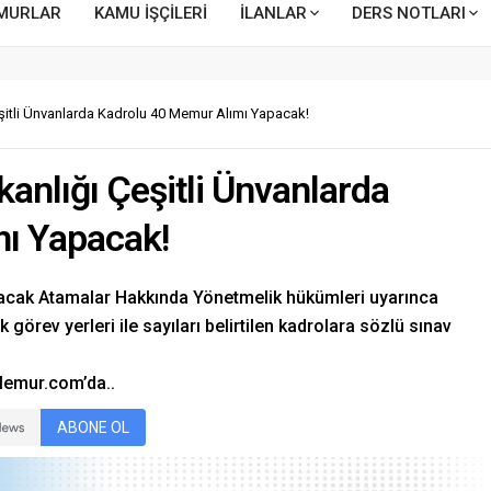
MURLAR
KAMU İŞÇİLERİ
İLANLAR
DERS NOTLARI
şitli Ünvanlarda Kadrolu 40 Memur Alımı Yapacak!
anlığı Çeşitli Ünvanlarda
ı Yapacak!
lacak Atamalar Hakkında Yönetmelik hükümleri uyarınca
k görev yerleri ile sayıları belirtilen kadrolara sözlü sınav
rMemur.com’da..
ABONE OL