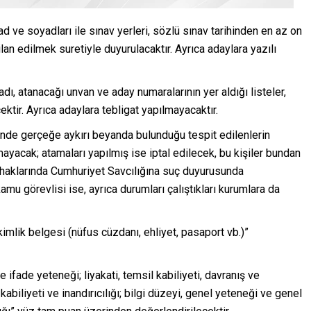
 ve soyadları ile sınav yerleri, sözlü sınav tarihinden en az on
an edilmek suretiyle duyurulacaktır. Ayrıca adaylara yazılı
dı, atanacağı unvan ve aday numaralarının yer aldığı listeler,
ektir. Ayrıca adaylara tebligat yapılmayacaktır.
nde gerçeğe aykırı beyanda bulunduğu tespit edilenlerin
ayacak; atamaları yapılmış ise iptal edilecek, bu kişiler bundan
 haklarında Cumhuriyet Savcılığına suç duyurusunda
kamu görevlisi ise, ayrıca durumları çalıştıkları kurumlara da
kimlik belgesi (nüfus cüzdanı, ehliyet, pasaport vb.)”
fade yeteneği; liyakati, temsil kabiliyeti, davranış ve
abiliyeti ve inandırıcılığı; bilgi düzeyi, genel yeteneği ve genel