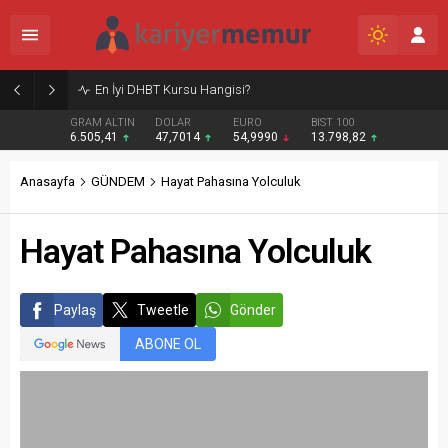
Burcular Pen — Sakarya’da doğru sistem, temiz montaj
GRAM ALTIN
DOLAR
EURO
BIST 100
6.505,41
47,7014
54,9990
13.798,82
Anasayfa
GÜNDEM
Hayat Pahasına Yolculuk
Hayat Pahasına Yolculuk
Paylaş
Tweetle
Gönder
ABONE OL