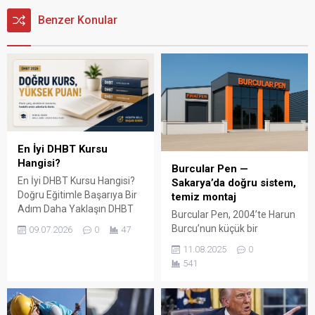
Benzer Konular
En İyi DHBT Kursu
Hangisi?
Burcular Pen —
En İyi DHBT Kursu Hangisi?
Sakarya’da doğru sistem,
Doğru Eğitimle Başarıya Bir
temiz montaj
Adım Daha Yaklaşın DHBT
Burcular Pen, 2004’te Harun
(Din Hizmetleri Alan Bilgisi
Burcu’nun küçük bir
09.07.2026
0
47
Testi), Diyanet İşleri
atölyede attığı adımla
11.08.2025
0
Başkanlığında görev almak
başladı; bugün Serdivan’daki
541
isteyen adaylar için büyük
147 m² showroomu ve 750
önem taşıyan bir sınavdır.
m² kapalı üretim alanıyla,
Her yıl binlerce aday bu
Sakarya ve çevre ilçelerde
sınavda yüksek puan
PVC doğrama, cam balkon,