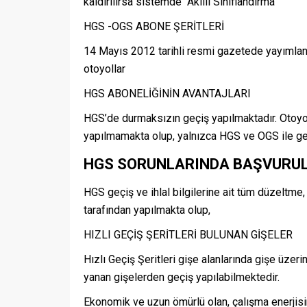
kaldırılırsa sistemde ‘’Akıllı Sınıflandırma’’
HGS -OGS ABONE ŞERİTLERİ
14 Mayıs 2012 tarihli resmi gazetede yayımlan
otoyollar
HGS ABONELİĞİNİN AVANTAJLARI
HGS’de durmaksızın geçiş yapılmaktadır. Otoyoll
yapılmamakta olup, yalnızca HGS ve OGS ile ge
HGS SORUNLARINDA BAŞVURU
HGS geçiş ve ihlal bilgilerine ait tüm düzeltme,
tarafından yapılmakta olup,
HIZLI GEÇİŞ ŞERİTLERİ BULUNAN GİŞELER
Hızlı Geçiş Şeritleri gişe alanlarında gişe üzeri
yanan gişelerden geçiş yapılabilmektedir.
Ekonomik ve uzun ömürlü olan, çalışma enerjisin