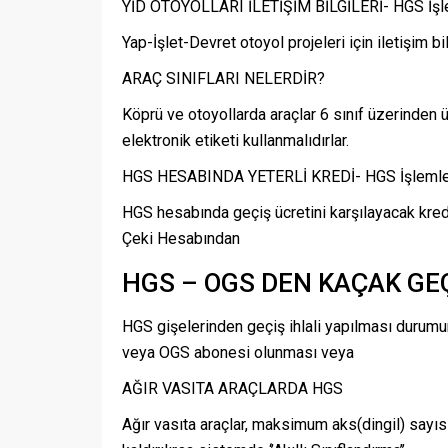
YİD OTOYOLLARI İLETİŞİM BİLGİLERİ- HGS İşl
Yap-İşlet-Devret otoyol projeleri için iletişim bil
ARAÇ SINIFLARI NELERDİR?
Köprü ve otoyollarda araçlar 6 sınıf üzerinden ü
elektronik etiketi kullanmalıdırlar.
HGS HESABINDA YETERLİ KREDİ- HGS İşlemle
HGS hesabında geçiş ücretini karşılayacak kre
Çeki Hesabından
HGS – OGS DEN KAÇAK GE
HGS gişelerinden geçiş ihlali yapılması durumu
veya OGS abonesi olunması veya
AĞIR VASITA ARAÇLARDA HGS
Ağır vasıta araçlar, maksimum aks(dingil) sayısı