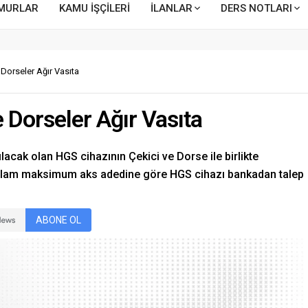
MURLAR
KAMU İŞÇİLERİ
İLANLAR
DERS NOTLARI
 Dorseler Ağır Vasıta
 Dorseler Ağır Vasıta
lacak olan HGS cihazının Çekici ve Dorse ile birlikte
toplam maksimum aks adedine göre HGS cihazı bankadan talep
ABONE OL