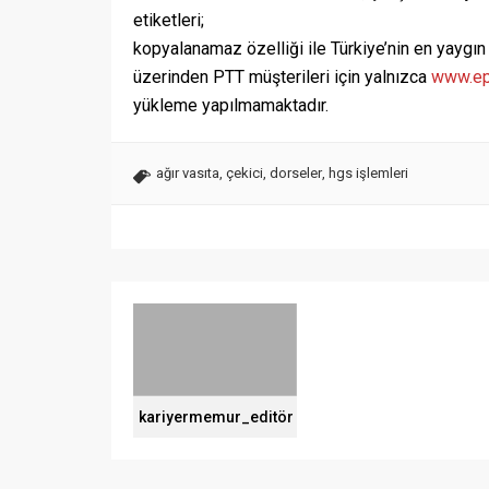
etiketleri;
kopyalanamaz özelliği ile Türkiye’nin en yaygın
üzerinden PTT müşterileri için yalnızca
www.ep
yükleme yapılmamaktadır.
ağır vasıta
,
çekici
,
dorseler
,
hgs işlemleri
kariyermemur_editör