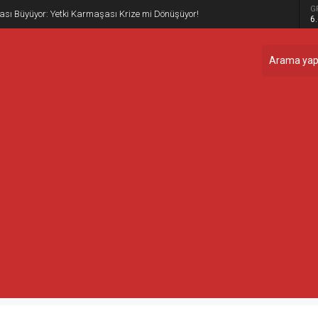
G
 Çıkış: Powell Bir Aptal!
6