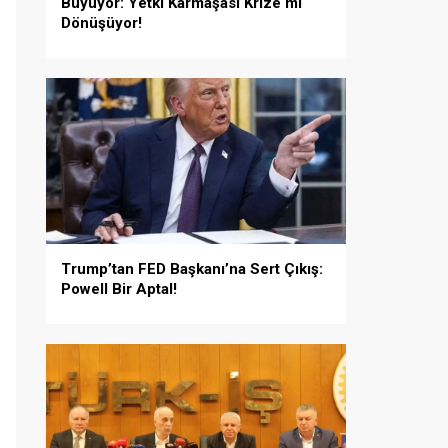
Büyüyor: Yetki Karmaşası Krize mi
Dönüşüyor!
Trump’tan FED Başkanı’na Sert Çıkış:
Powell Bir Aptal!