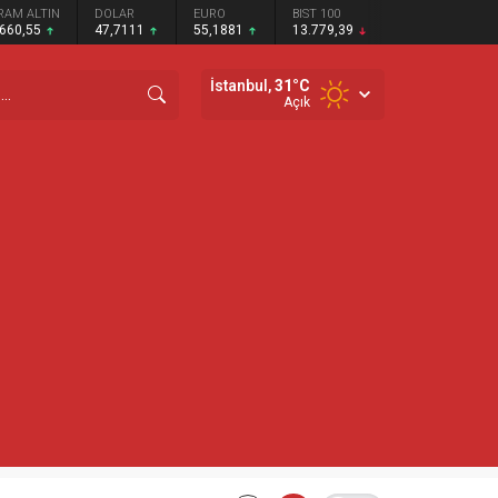
RAM ALTIN
DOLAR
EURO
BIST 100
.660,55
47,7111
55,1881
13.779,39
İstanbul,
31
°C
Açık