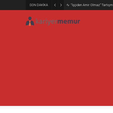
SON DAKİKA
Trump’tan FED Başkanı’na Sert