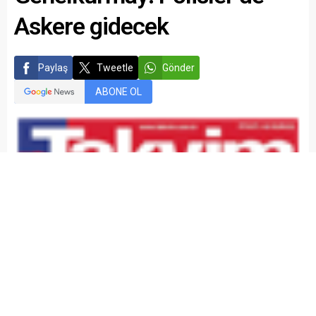
Askere gidecek
Paylaş
Tweetle
Gönder
ABONE OL
kariyermemur_editör
Yayınlama: 18.04.2015
Düzenleme: 05.03.2021 22:04
A
A
+
-
Genelkurmay’dan polislere kötü haber geldi. “Polislere