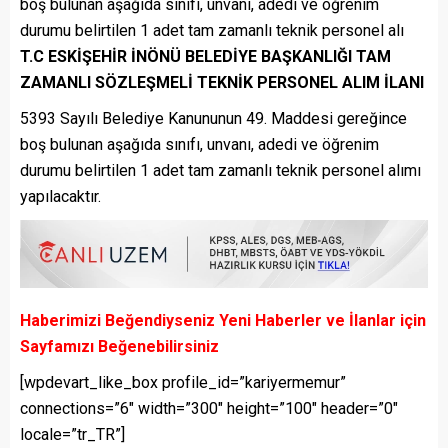
boş bulunan aşağıda sınıfı, unvanı, adedi ve öğrenim
durumu belirtilen 1 adet tam zamanlı teknik personel alı
T.C ESKİŞEHİR İNÖNÜ BELEDİYE BAŞKANLIĞI TAM
ZAMANLI SÖZLEŞMELİ TEKNİK PERSONEL ALIM İLANI
5393 Sayılı Belediye Kanununun 49. Maddesi gereğince
boş bulunan aşağıda sınıfı, unvanı, adedi ve öğrenim
durumu belirtilen 1 adet tam zamanlı teknik personel alımı
yapılacaktır.
Haberimizi Beğendiyseniz Yeni Haberler ve İlanlar için
Sayfamızı Beğenebilirsiniz
[wpdevart_like_box profile_id=”kariyermemur”
connections=”6″ width=”300″ height=”100″ header=”0″
locale=”tr_TR”]