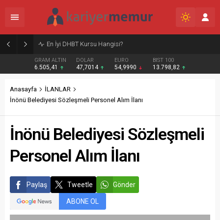
Burcular Pen — Sakarya’da doğru sistem, temiz montaj
GRAM ALTIN
DOLAR
EURO
BIST 100
6.505,41
47,7014
54,9990
13.798,82
Anasayfa
İLANLAR
İnönü Belediyesi Sözleşmeli Personel Alım İlanı
İnönü Belediyesi Sözleşmeli
Personel Alım İlanı
Paylaş
Tweetle
Gönder
ABONE OL