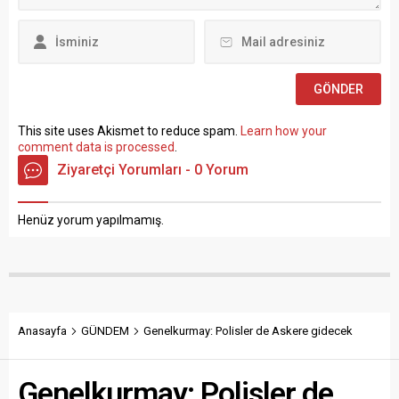
Mehmet...
sınavla Mühendis, Mimar,
Müze Araştırmacısı ile
Sosyal Çalışmacı; sözlü
sınav yapılmaksızın Büro...
This site uses Akismet to reduce spam.
Learn how your
comment data is processed
.
Ziyaretçi Yorumları - 0 Yorum
Henüz yorum yapılmamış.
Anasayfa
GÜNDEM
Genelkurmay: Polisler de Askere gidecek
Genelkurmay: Polisler de