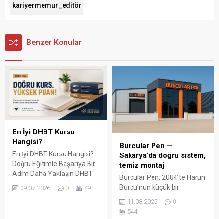
kariyermemur_editör
Benzer Konular
En İyi DHBT Kursu
Hangisi?
Burcular Pen —
En İyi DHBT Kursu Hangisi?
Sakarya’da doğru sistem,
Doğru Eğitimle Başarıya Bir
temiz montaj
Adım Daha Yaklaşın DHBT
Burcular Pen, 2004’te Harun
(Din Hizmetleri Alan Bilgisi
Burcu’nun küçük bir
09.07.2026
0
49
Testi), Diyanet İşleri
atölyede attığı adımla
11.08.2025
0
Başkanlığında görev almak
başladı; bugün Serdivan’daki
544
isteyen adaylar için büyük
147 m² showroomu ve 750