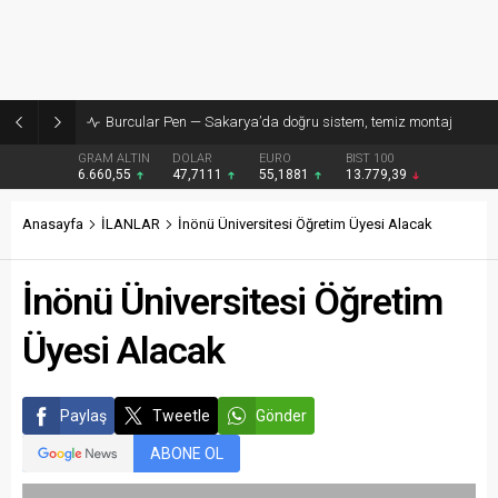
Burcular Pen — Sakarya’da doğru sistem, temiz montaj
GRAM ALTIN
DOLAR
EURO
BIST 100
6.660,55
47,7111
55,1881
13.779,39
Anasayfa
İLANLAR
İnönü Üniversitesi Öğretim Üyesi Alacak
İnönü Üniversitesi Öğretim
Üyesi Alacak
Paylaş
Tweetle
Gönder
ABONE OL