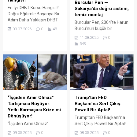
Hangisi?
Burcular Pen —
En İyi DHBT Kursu Hangisi?
Sakarya’da doğru sistem,
Doğru Eğitimle Başarıya Bir
temiz montaj
Adım Daha Yaklaşın DHBT
Burcular Pen, 2004’te Harun
(Din Hizmetleri Alan Bilgisi
Burcu’nun küçük bir
09.07.2026
0
48
Testi), Diyanet İşleri
atölyede attığı adımla
11.08.2025
0
Başkanlığında görev almak
başladı; bugün Serdivan’daki
543
isteyen adaylar için büyük
147 m² showroomu ve 750
önem taşıyan bir sınavdır.
m² kapalı üretim alanıyla,
Her yıl binlerce aday bu
Sakarya ve çevre ilçelerde
sınavda yüksek puan
PVC doğrama, cam balkon,
alabilmek için farklı eğitim
kış bahçesi, panjur ve
kaynaklarına yöneliyor.
küpeşte çözümlerini tek çatı
Ancak en sık sorulan
altında sunuyor. Fıratpen
sorulardan...
kurumsal bayiliği ile çalışıyor
olmamız; profil kalitesi,
“İşçiden Amir Olmaz”
Trump’tan FED
aksesuar standardı...
Tartışması Büyüyor:
Başkanı’na Sert Çıkış:
Yetki Karmaşası Krize mi
Powell Bir Aptal!
Dönüşüyor!
Trump’tan FED Başkanı’na
“İşçiden Amir Olmaz”
Sert Çıkış: Powell Bir Aptal!
Tartışması Büyüyor: Yetki
ABD eski Başkanı Donald
09.05.2025
0
08.05.2025
0
Karmaşası Krize mi
Trump, Amerikan Merkez