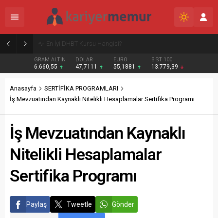
Burcular Pen — Sakarya’da doğru sistem, temiz montaj
GRAM ALTIN
DOLAR
EURO
BIST 100
6.660,55
47,7111
55,1881
13.779,39
Anasayfa
SERTİFİKA PROGRAMLARI
İş Mevzuatından Kaynaklı Nitelikli Hesaplamalar Sertifika Programı
İş Mevzuatından Kaynaklı
Nitelikli Hesaplamalar
Sertifika Programı
Paylaş
Tweetle
Gönder