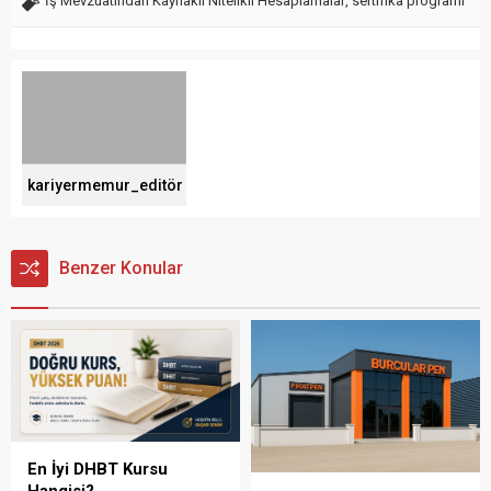
İş Mevzuatından Kaynaklı Nitelikli Hesaplamalar
,
sertifika programı
kariyermemur_editör
Benzer Konular
En İyi DHBT Kursu