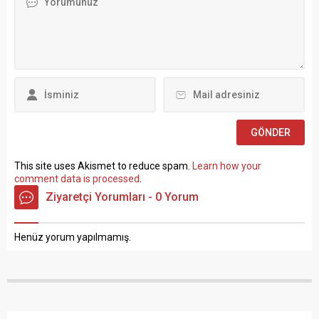
gerçekleştirilen basın
göre istihdam edilmek
toplantısında konuşan
üzere “Sözleşmeli Personel
Atalay, hem hükümete hem
Çalıştırılmasına İlişkin
de Hazine ve Maliye Bakanı
Esaslar” çerçevesinde sözlü
Mehmet...
sınavla Mühendis, Mimar,
Müze Araştırmacısı ile
Sosyal Çalışmacı; sözlü
sınav yapılmaksızın Büro...
This site uses Akismet to reduce spam.
Learn how your
comment data is processed
.
Ziyaretçi Yorumları - 0 Yorum
Henüz yorum yapılmamış.