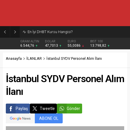
Burcular Pen — Sakarya’da doğru sistem, temiz montaj
GRAM ALTIN
DOLAR
EURO
BIST 100
6.544,76
47,7013
55,0086
13.798,82
Anasayfa
İLANLAR
İstanbul SYDV Personel Alım İlanı
İstanbul SYDV Personel Alım
İlanı
Paylaş
Tweetle
Gönder
ABONE OL