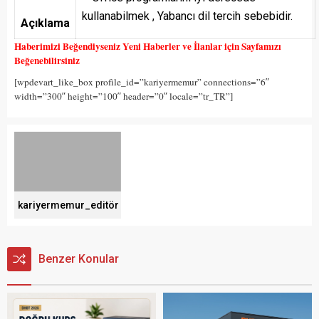
kullanabilmek , Yabancı dil tercih sebebidir.
Açıklama
Haberimizi Beğendiyseniz Yeni Haberler ve İlanlar için Sayfamızı
Beğenebilirsiniz
[wpdevart_like_box profile_id=”kariyermemur” connections=”6″
width=”300″ height=”100″ header=”0″ locale=”tr_TR”]
kariyermemur_editör
Benzer Konular