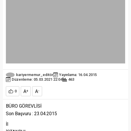
kariyermemur_editör
Yayınlama: 16.04.2015
Düzenleme: 05.03.2021 22:04
463
A
A
0
+
-
BÜRO GÖREVLİSİ
Son Başvuru : 23.04.2015
İl