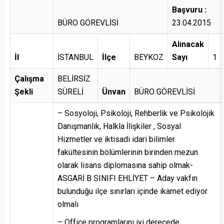
Başvuru :
BÜRO GÖREVLİSİ
23.04.2015
Alınacak
İl
İSTANBUL
İlçe
BEYKOZ
Sayı
1
Çalışma
BELİRSİZ
Şekli
SÜRELİ
Ünvan
BÜRO GÖREVLİSİ
– Sosyoloji, Psikoloji, Rehberlik ve Psikolojik
Danışmanlık, Halkla İlişkiler , Sosyal
Hizmetler ve iktisadi idari bilimler
fakültesinin bölümlerinin birinden mezun
olarak lisans diplomasına sahip olmak-
ASGARİ B SINIFI EHLİYET – Aday vakfın
bulunduğu ilçe sınırları içinde ikamet ediyor
olmalı
– Office programlarını iyi derecede