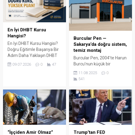
En İyi DHBT Kursu
Hangisi?
Burcular Pen —
En İyi DHBT Kursu Hangisi?
Sakarya’da doğru sistem,
Doğru Eğitimle Başarıya Bir
temiz montaj
Adım Daha Yaklaşın DHBT
Burcular Pen, 2004’te Harun
(Din Hizmetleri Alan Bilgisi
Burcu’nun küçük bir
09.07.2026
0
47
Testi), Diyanet İşleri
atölyede attığı adımla
11.08.2025
0
Başkanlığında görev almak
başladı; bugün Serdivan’daki
541
isteyen adaylar için büyük
147 m² showroomu ve 750
önem taşıyan bir sınavdır.
m² kapalı üretim alanıyla,
Her yıl binlerce aday bu
Sakarya ve çevre ilçelerde
sınavda yüksek puan
PVC doğrama, cam balkon,
alabilmek için farklı eğitim
kış bahçesi, panjur ve
kaynaklarına yöneliyor.
küpeşte çözümlerini tek çatı
Ancak en sık sorulan
altında sunuyor. Fıratpen
sorulardan...
kurumsal bayiliği ile çalışıyor
olmamız; profil kalitesi,
“İşçiden Amir Olmaz”
Trump’tan FED