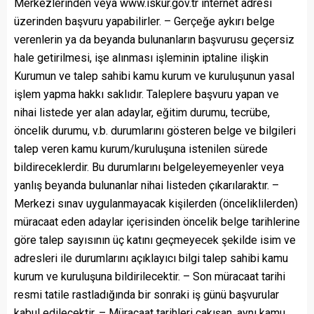
Merkezlerinden veya www.iskur.gov.tr internet adresi
üzerinden başvuru yapabilirler. – Gerçeğe aykırı belge
verenlerin ya da beyanda bulunanların başvurusu geçersiz
hale getirilmesi, işe alınması işleminin iptaline ilişkin
Kurumun ve talep sahibi kamu kurum ve kuruluşunun yasal
işlem yapma hakkı saklıdır. Taleplere başvuru yapan ve
nihai listede yer alan adaylar, eğitim durumu, tecrübe,
öncelik durumu, v.b. durumlarını gösteren belge ve bilgileri
talep veren kamu kurum/kuruluşuna istenilen sürede
bildireceklerdir. Bu durumlarını belgeleyemeyenler veya
yanlış beyanda bulunanlar nihai listeden çıkarılaraktır. –
Merkezi sınav uygulanmayacak kişilerden (önceliklilerden)
müracaat eden adaylar içerisinden öncelik belge tarihlerine
göre talep sayısının üç katını geçmeyecek şekilde isim ve
adresleri ile durumlarını açıklayıcı bilgi talep sahibi kamu
kurum ve kuruluşuna bildirilecektir. – Son müracaat tarihi
resmi tatile rastladığında bir sonraki iş günü başvurular
kabul edilecektir. – Müracaat tarihleri çakışan, aynı kamu