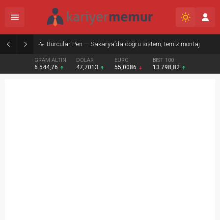
Burcular Pen — Sakarya’da doğru sistem, temiz montaj
GRAM ALTIN
DOLAR
EURO
BIST 100
6.544,76
47,7013
55,0086
13.798,82