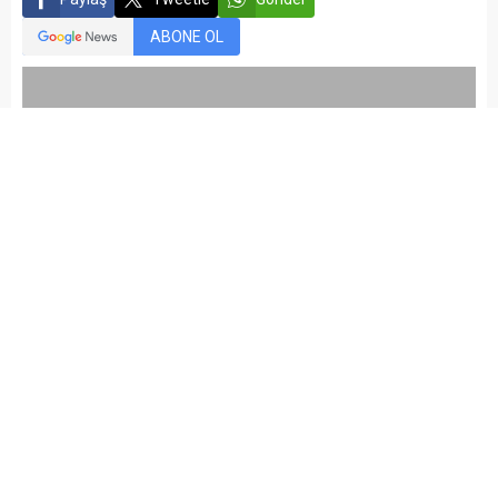
ABONE OL
kariyermemur_editör
Yayınlama: 16.04.2015
Düzenleme: 05.03.2021 22:04
A
A
+
-
Bu işgücü istemi, İŞKUR’un SAKARYA ÇALIŞMA VE İŞ