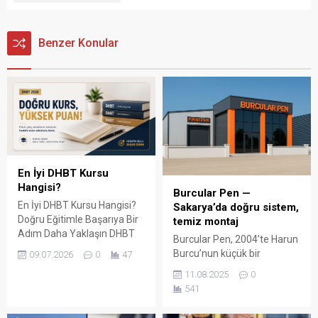
Benzer Konular
En İyi DHBT Kursu
Hangisi?
Burcular Pen —
En İyi DHBT Kursu Hangisi?
Sakarya’da doğru sistem,
Doğru Eğitimle Başarıya Bir
temiz montaj
Adım Daha Yaklaşın DHBT
Burcular Pen, 2004’te Harun
(Din Hizmetleri Alan Bilgisi
Burcu’nun küçük bir
09.07.2026
0
47
Testi), Diyanet İşleri
atölyede attığı adımla
11.08.2025
0
Başkanlığında görev almak
başladı; bugün Serdivan’daki
541
isteyen adaylar için büyük
147 m² showroomu ve 750
önem taşıyan bir sınavdır.
m² kapalı üretim alanıyla,