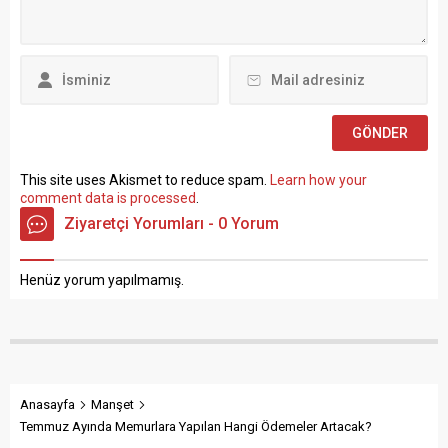
Atalay, hem hükümete hem
Çalıştırılmasına İlişkin
de Hazine ve Maliye Bakanı
Esaslar” çerçevesinde sözlü
Mehmet...
sınavla Mühendis, Mimar,
Müze Araştırmacısı ile
Sosyal Çalışmacı; sözlü
sınav yapılmaksızın Büro...
This site uses Akismet to reduce spam.
Learn how your
comment data is processed
.
Ziyaretçi Yorumları - 0 Yorum
Henüz yorum yapılmamış.
Anasayfa
Manşet
Temmuz Ayında Memurlara Yapılan Hangi Ödemeler Artacak?