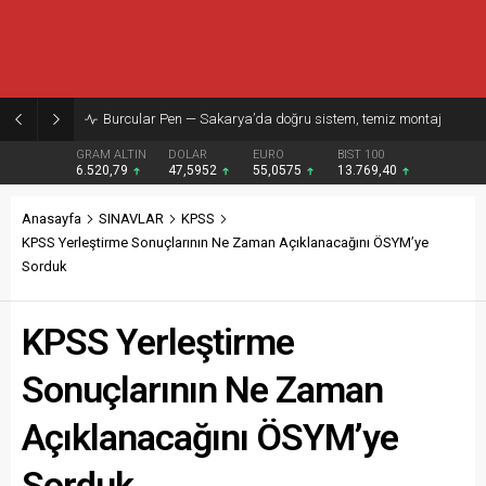
Burcular Pen — Sakarya’da doğru sistem, temiz montaj
GRAM ALTIN
DOLAR
EURO
BIST 100
6.520,79
47,5952
55,0575
13.769,40
Anasayfa
SINAVLAR
KPSS
KPSS Yerleştirme Sonuçlarının Ne Zaman Açıklanacağını ÖSYM’ye
Sorduk
KPSS Yerleştirme
Sonuçlarının Ne Zaman
Açıklanacağını ÖSYM’ye
Sorduk