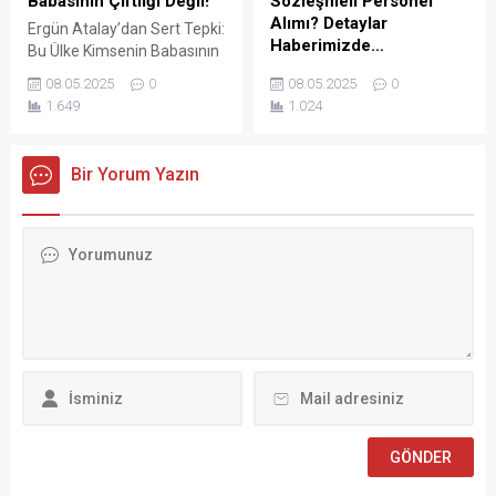
Babasının Çiftliği Değil!
Sözleşmeli Personel
Cumhurbaşkanlığı’na
Alımı? Detaylar
Ergün Atalay’dan Sert Tepki:
başvurarak “İşçiden amir
Haberimizde…
Bu Ülke Kimsenin Babasının
olmaz” ifadesini
Çiftliği Değil! Türkiye İşçi
KÜLTÜR VE TURİZM
kullanmasının...
08.05.2025
0
08.05.2025
0
Sendikaları Konfederasyonu
BAKANLIĞI Vakıflar Genel
1.649
1.024
(TÜRK-İŞ) Genel Başkanı
Müdürlüğü SÖZLEŞMELİ
Ergün Atalay, kamu toplu iş
PERSONEL ALIM İLANI Genel
sözleşmelerinde yaşanan
Müdürlüğümüz Merkez ve
Bir Yorum Yazın
tıkanma ve ekonomik
Taşra teşkilatında 657 sayılı
politikalarla ilgili çok sert
Devlet Memurları
açıklamalarda bulundu.
Kanunu’nun 4 üncü
TÜRK-İŞ Genel Merkezinde
maddesinin (B) fıkrasına
gerçekleştirilen basın
göre istihdam edilmek
toplantısında konuşan
üzere “Sözleşmeli Personel
Atalay, hem hükümete hem
Çalıştırılmasına İlişkin
de Hazine ve Maliye Bakanı
Esaslar” çerçevesinde sözlü
Mehmet...
sınavla Mühendis, Mimar,
Müze Araştırmacısı ile
Sosyal Çalışmacı; sözlü
sınav yapılmaksızın Büro...