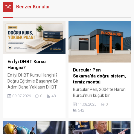
Benzer Konular
En İyi DHBT Kursu
Hangisi?
Burcular Pen —
En İyi DHBT Kursu Hangisi?
Sakarya’da doğru sistem,
Doğru Eğitimle Başarıya Bir
temiz montaj
Adım Daha Yaklaşın DHBT
Burcular Pen, 2004’te Harun
(Din Hizmetleri Alan Bilgisi
Burcu’nun küçük bir
09.07.2026
0
48
Testi), Diyanet İşleri
atölyede attığı adımla
11.08.2025
0
Başkanlığında görev almak
başladı; bugün Serdivan’daki
542
isteyen adaylar için büyük
147 m² showroomu ve 750
önem taşıyan bir sınavdır.
m² kapalı üretim alanıyla,
Her yıl binlerce aday bu
Sakarya ve çevre ilçelerde
sınavda yüksek puan
PVC doğrama, cam balkon,