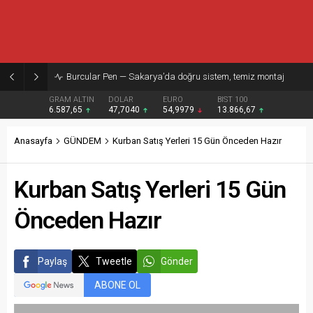
Burcular Pen — Sakarya’da doğru sistem, temiz montaj
GRAM ALTIN
DOLAR
EURO
BIST 100
6.587,65
47,7040
54,9979
13.866,67
Anasayfa
GÜNDEM
Kurban Satış Yerleri 15 Gün Önceden Hazır
Kurban Satış Yerleri 15 Gün
Önceden Hazır
Paylaş
Tweetle
Gönder
ABONE OL