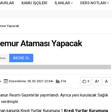
MURLAR
KAMU İŞÇİLERİ
İLANLAR
DERS NOTLARI
ması Yapacak
Memur Ataması Yapacak
ABONE OL
A
A
Düzenleme: 05.03.2021 22:04
516
0
+
-
kanun Resmi Gazete’de yayımlandı. Ayrıca yeni kurulacak Sağlık
verilmiştir.
nan kanunla Kredi Yurtlar Kurumuna 1
Kredi Yurtlar Kurumuna