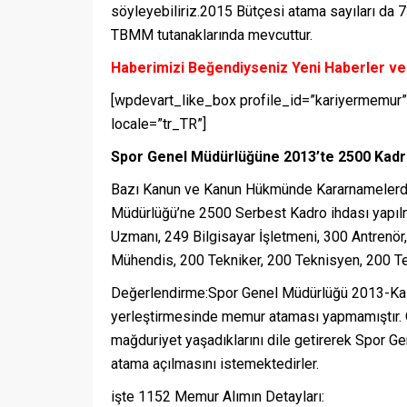
söyleyebiliriz.2015 Bütçesi atama sayıları da 7
TBMM tutanaklarında mevcuttur.
Haberimizi Beğendiyseniz Yeni Haberler ve İ
[wpdevart_like_box profile_id=”kariyermemur”
locale=”tr_TR”]
Spor Genel Müdürlüğüne 2013’te 2500 Kadro
Bazı Kanun ve Kanun Hükmünde Kararnamelerde 
Müdürlüğü’ne 2500 Serbest Kadro ihdası yapılmı
Uzmanı, 249 Bilgisayar İşletmeni, 300 Antrenö
Mühendis, 200 Tekniker, 200 Teknisyen, 200 Te
Değerlendirme:Spor Genel Müdürlüğü 2013-Ka
yerleştirmesinde memur ataması yapmamıştır. 
mağduriyet yaşadıklarını dile getirerek Spor G
atama açılmasını istemektedirler.
işte 1152 Memur Alımın Detayları: