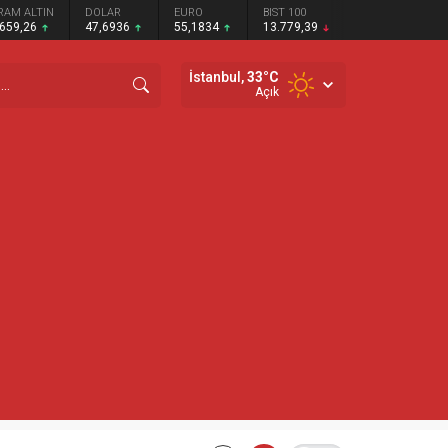
RAM ALTIN
DOLAR
EURO
BIST 100
.659,26
47,6936
55,1834
13.779,39
İstanbul,
33
°C
Açık