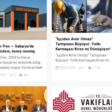
“İşçiden Amir Olmaz”
Tartışması Büyüyor: Yetki
r Pen — Sakarya’da
Karmaşası Krize mi Dönüşüyor!
istem, temiz montaj
“İşçiden Amir Olmaz” Tartışması
 Pen, 2004’te Harun
Büyüyor: Yetki Karmaşası Krize mi
n küçük bir atölyede attığı
Dönüşüyor! Türkiye’de kamu
aşladı; bugün Serdivan’daki
09.05.2025
0
1.112
çalışanları arasında büyüyen “yetki
showroomu ve 750 m²
2025
0
542
karmaşası” tartışması yeni bir
retim alanıyla, Sakarya ve
boyuta taşındı. Türk-İş Genel
çelerde PVC doğrama, cam
Başkanı Ergün Atalay’ın son
ış bahçesi, panjur ve
açıklamaları, bazı memur
çözümlerini tek çatı altında
sendikalarının kamu işçilerine
 Fıratpen kurumsal bayiliği
yönelik yaklaşımlarını gözler önüne
ıyor olmamız; profil kalitesi,
serdi. Atalay, bazı memur
 standardı...
sendikalarının Cumhurbaşkanlığı’na