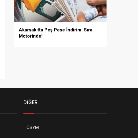
Akaryakıtta Peş Peşe İndirim: Sıra
Motorinde!
DİĞER
ÖSYM