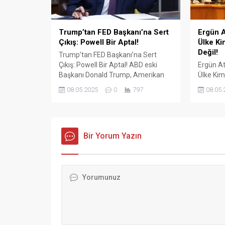
Trump’tan FED Başkanı’na Sert
Ergün A
Çıkış: Powell Bir Aptal!
Ülke Ki
Değil!
Trump’tan FED Başkanı’na Sert
Çıkış: Powell Bir Aptal! ABD eski
Ergün At
Başkanı Donald Trump, Amerikan
Ülke Kim
Merkez Bankası (FED) Başkanı
Değil! Tü
08.05.2025
0
797
08.05.
Jerome Powell’ın faiz oranlarını
Konfede
sabit tutma kararına sert tepki
Başkanı 
gösterdi. Sosyal medya platformu
sözleşm
Truth Social üzerinden yaptığı
ve ekonom
açıklamada Trump, “Çok geç.
Bir Yorum Yazın
sert açı
Powell bir aptal, hiçbir fikri yok.
İŞ Genel
Onun dışında kendisini çok
gerçekle
seviyorum!”...
konuşan
hem de H
Mehmet.