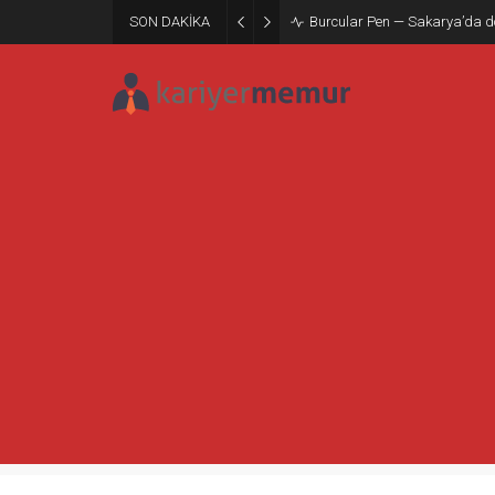
SON DAKİKA
Burcular Pen — Sakarya’da do