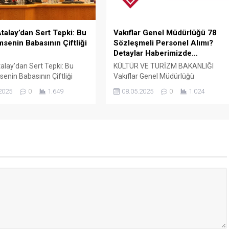
başvurarak “İşçiden amir olmaz”
ifadesini kullanmasının...
talay’dan Sert Tepki: Bu
Vakıflar Genel Müdürlüğü 78
msenin Babasının Çiftliği
Sözleşmeli Personel Alımı?
Detaylar Haberimizde…
alay’dan Sert Tepki: Bu
KÜLTÜR VE TURİZM BAKANLIĞI
senin Babasının Çiftliği
Vakıflar Genel Müdürlüğü
rkiye İşçi Sendikaları
SÖZLEŞMELİ PERSONEL ALIM İLANI
2025
0
1.649
08.05.2025
0
1.024
rasyonu (TÜRK-İŞ) Genel
Genel Müdürlüğümüz Merkez ve
Ergün Atalay, kamu toplu iş
Taşra teşkilatında 657 sayılı Devlet
elerinde yaşanan tıkanma
Memurları Kanunu’nun 4 üncü
ik politikalarla ilgili çok
maddesinin (B) fıkrasına göre
klamalarda bulundu. TÜRK-
istihdam edilmek üzere “Sözleşmel
 Merkezinde
Personel Çalıştırılmasına İlişkin
ştirilen basın toplantısında
Esaslar” çerçevesinde sözlü sınavla
 Atalay, hem hükümete
Mühendis, Mimar, Müze
azine ve Maliye Bakanı
Araştırmacısı ile Sosyal Çalışmacı;
..
sözlü sınav yapılmaksızın Büro...