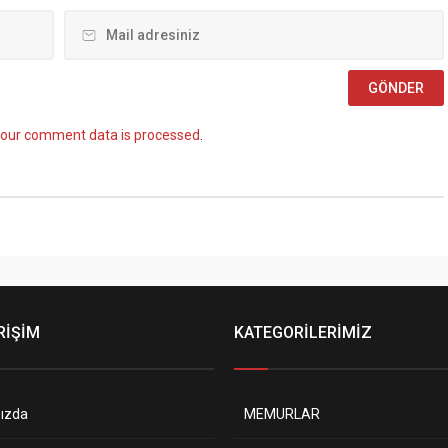
our comment data is processed
.
RİŞİM
KATEGORİLERİMİZ
ızda
MEMURLAR