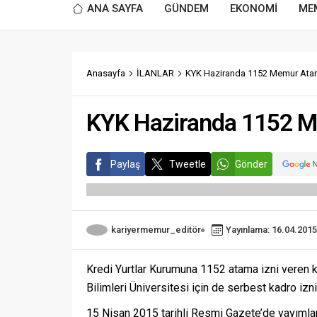
ANA SAYFA
GÜNDEM
EKONOMİ
ME
Anasayfa
İLANLAR
KYK Haziranda 1152 Memur Ata
KYK Haziranda 1152 
Paylaş
Tweetle
Gönder
kariyermemur_editör
Yayınlama: 16.04.2015
Kredi Yurtlar Kurumuna 1152 atama izni veren 
Bilimleri Üniversitesi için de serbest kadro izni 
15 Nisan 2015 tarihli Resmi Gazete’de yayımla