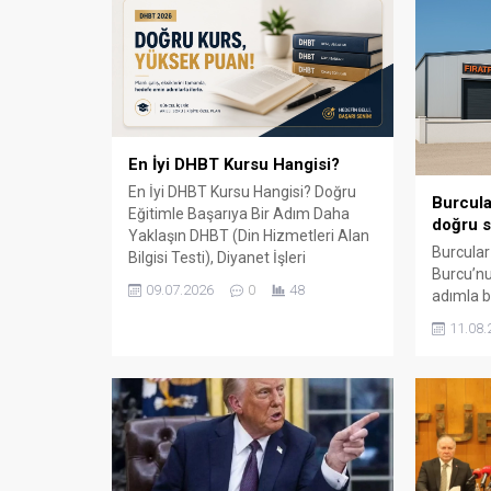
En İyi DHBT Kursu Hangisi?
En İyi DHBT Kursu Hangisi? Doğru
Burcula
Eğitimle Başarıya Bir Adım Daha
doğru s
Yaklaşın DHBT (Din Hizmetleri Alan
Burcular
Bilgisi Testi), Diyanet İşleri
Burcu’nu
Başkanlığında görev almak isteyen
09.07.2026
0
48
adımla b
adaylar için büyük önem taşıyan bir
147 m² 
sınavdır. Her yıl binlerce aday bu
11.08.
kapalı ü
sınavda yüksek puan alabilmek için
çevre il
farklı eğitim kaynaklarına yöneliyor.
balkon, k
Ancak en sık sorulan sorulardan...
küpeşte 
sunuyor.
ile çalış
aksesuar