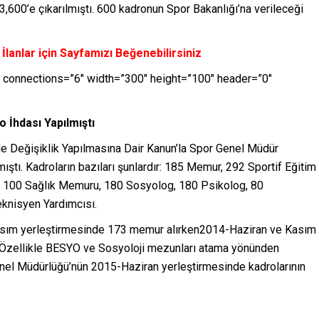
3,600’e çıkarılmıştı. 600 kadronun Spor Bakanlığı’na verileceği
lanlar için Sayfamızı Beğenebilirsiniz
 connections=”6″ width=”300″ height=”100″ header=”0″
 İhdası Yapılmıştı
Değişiklik Yapılmasına Dair Kanun’la Spor Genel Müdür
ştı. Kadroların bazıları şunlardır: 185 Memur, 292 Sportif Eğitim
r, 100 Sağlık Memuru, 180 Sosyolog, 180 Psikolog, 80
knisyen Yardımcısı.
sım yerleştirmesinde 173 memur alırken2014-Haziran ve Kasım
Özellikle BESYO ve Sosyoloji mezunları atama yönünden
enel Müdürlüğü’nün 2015-Haziran yerleştirmesinde kadrolarının