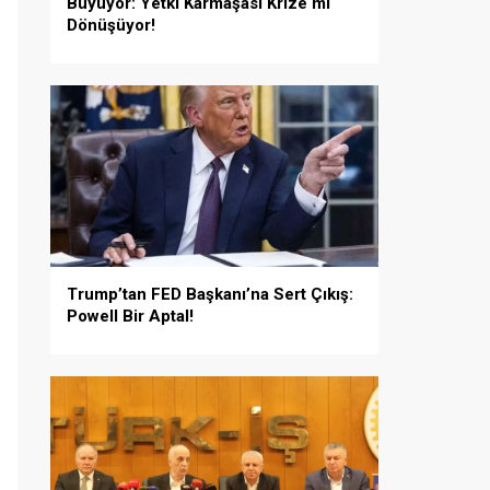
Büyüyor: Yetki Karmaşası Krize mi
Dönüşüyor!
Trump’tan FED Başkanı’na Sert Çıkış:
Powell Bir Aptal!