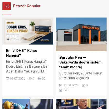
Benzer Konular
En İyi DHBT Kursu
Hangisi?
Burcular Pen —
En İyi DHBT Kursu Hangisi?
Sakarya’da doğru sistem,
Doğru Eğitimle Başarıya Bir
temiz montaj
Adım Daha Yaklaşın DHBT
Burcular Pen, 2004’te Harun
(Din Hizmetleri Alan Bilgisi
Burcu’nun küçük bir
09.07.2026
0
50
Testi), Diyanet İşleri
atölyede attığı adımla
11.08.2025
0
Başkanlığında görev almak
başladı; bugün Serdivan’daki
545
isteyen adaylar için büyük
147 m² showroomu ve 750
önem taşıyan bir sınavdır.
m² kapalı üretim alanıyla,
Her yıl binlerce aday bu
Sakarya ve çevre ilçelerde
sınavda yüksek puan
PVC doğrama, cam balkon,