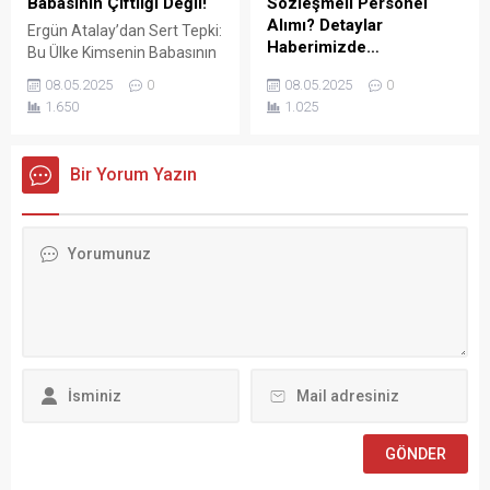
Babasının Çiftliği Değil!
Sözleşmeli Personel
Cumhurbaşkanlığı’na
Alımı? Detaylar
Ergün Atalay’dan Sert Tepki:
başvurarak “İşçiden amir
Haberimizde…
Bu Ülke Kimsenin Babasının
olmaz” ifadesini
Çiftliği Değil! Türkiye İşçi
KÜLTÜR VE TURİZM
kullanmasının...
08.05.2025
0
08.05.2025
0
Sendikaları Konfederasyonu
BAKANLIĞI Vakıflar Genel
1.650
1.025
(TÜRK-İŞ) Genel Başkanı
Müdürlüğü SÖZLEŞMELİ
Ergün Atalay, kamu toplu iş
PERSONEL ALIM İLANI Genel
sözleşmelerinde yaşanan
Müdürlüğümüz Merkez ve
Bir Yorum Yazın
tıkanma ve ekonomik
Taşra teşkilatında 657 sayılı
politikalarla ilgili çok sert
Devlet Memurları
açıklamalarda bulundu.
Kanunu’nun 4 üncü
TÜRK-İŞ Genel Merkezinde
maddesinin (B) fıkrasına
gerçekleştirilen basın
göre istihdam edilmek
toplantısında konuşan
üzere “Sözleşmeli Personel
Atalay, hem hükümete hem
Çalıştırılmasına İlişkin
de Hazine ve Maliye Bakanı
Esaslar” çerçevesinde sözlü
Mehmet...
sınavla Mühendis, Mimar,
Müze Araştırmacısı ile
Sosyal Çalışmacı; sözlü
sınav yapılmaksızın Büro...