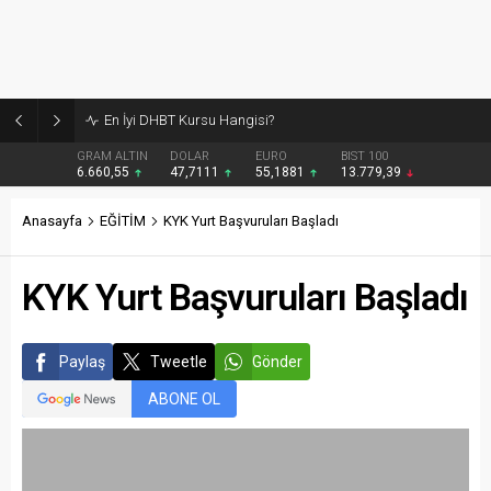
Burcular Pen — Sakarya’da doğru sistem, temiz montaj
GRAM ALTIN
DOLAR
EURO
BIST 100
6.660,55
47,7111
55,1881
13.779,39
Anasayfa
EĞİTİM
KYK Yurt Başvuruları Başladı
KYK Yurt Başvuruları Başladı
Paylaş
Tweetle
Gönder
ABONE OL