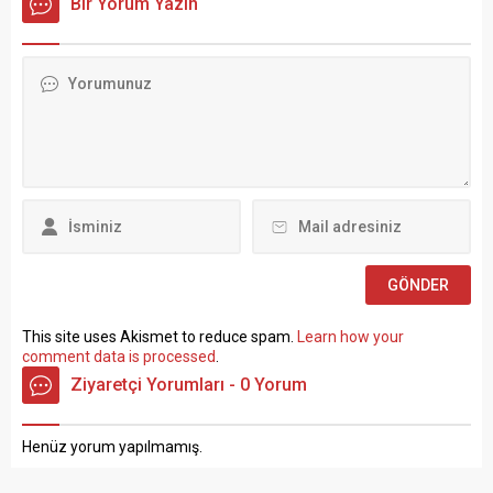
Bir Yorum Yazın
tıkanma ve ekonomik
Taşra teşkilatında 657 sayılı
politikalarla ilgili çok sert
Devlet Memurları
açıklamalarda bulundu.
Kanunu’nun 4 üncü
TÜRK-İŞ Genel Merkezinde
maddesinin (B) fıkrasına
gerçekleştirilen basın
göre istihdam edilmek
toplantısında konuşan
üzere “Sözleşmeli Personel
Atalay, hem hükümete hem
Çalıştırılmasına İlişkin
de Hazine ve Maliye Bakanı
Esaslar” çerçevesinde sözlü
Mehmet...
sınavla Mühendis, Mimar,
Müze Araştırmacısı ile
Sosyal Çalışmacı; sözlü
sınav yapılmaksızın Büro...
This site uses Akismet to reduce spam.
Learn how your
comment data is processed
.
Ziyaretçi Yorumları - 0 Yorum
Henüz yorum yapılmamış.