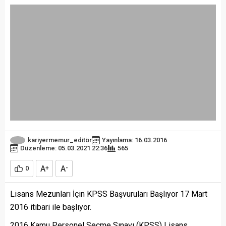
kariyermemur_editör
Yayınlama: 16.03.2016
Düzenleme: 05.03.2021 22:36
565
A
A
0
+
-
Lisans Mezunları İçin KPSS Başvuruları Başlıyor 17 Mart
2016 itibari ile başlıyor.
2016 Kamu Personel Seçme Sınavı (KPSS) Lisans