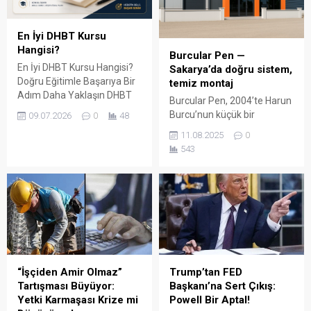
En İyi DHBT Kursu
Hangisi?
Burcular Pen —
En İyi DHBT Kursu Hangisi?
Sakarya’da doğru sistem,
Doğru Eğitimle Başarıya Bir
temiz montaj
Adım Daha Yaklaşın DHBT
Burcular Pen, 2004’te Harun
(Din Hizmetleri Alan Bilgisi
Burcu’nun küçük bir
09.07.2026
0
48
Testi), Diyanet İşleri
atölyede attığı adımla
11.08.2025
0
Başkanlığında görev almak
başladı; bugün Serdivan’daki
543
isteyen adaylar için büyük
147 m² showroomu ve 750
önem taşıyan bir sınavdır.
m² kapalı üretim alanıyla,
Her yıl binlerce aday bu
Sakarya ve çevre ilçelerde
sınavda yüksek puan
PVC doğrama, cam balkon,
alabilmek için farklı eğitim
kış bahçesi, panjur ve
kaynaklarına yöneliyor.
küpeşte çözümlerini tek çatı
Ancak en sık sorulan
altında sunuyor. Fıratpen
sorulardan...
kurumsal bayiliği ile çalışıyor
olmamız; profil kalitesi,
“İşçiden Amir Olmaz”
Trump’tan FED
aksesuar standardı...
Tartışması Büyüyor:
Başkanı’na Sert Çıkış:
Yetki Karmaşası Krize mi
Powell Bir Aptal!