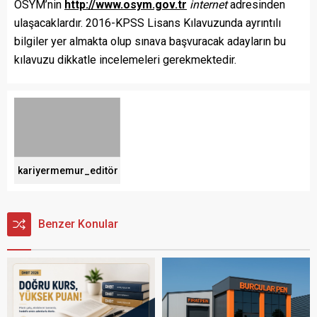
ÖSYM’nin
http://www.osym.gov.tr
internet
adresinden
ulaşacaklardır. 2016-KPSS Lisans Kılavuzunda ayrıntılı
bilgiler yer almakta olup sınava başvuracak adayların bu
kılavuzu dikkatle incelemeleri gerekmektedir.
kariyermemur_editör
Benzer Konular