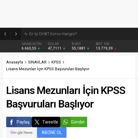
Burcular Pen — Sakarya’da doğru sistem, temiz montaj
GRAM ALTIN
DOLAR
EURO
BIST 100
6.660,55
47,7111
55,1881
13.779,39
Anasayfa
SINAVLAR
KPSS
Lisans Mezunları İçin KPSS Başvuruları Başlıyor
Lisans Mezunları İçin KPSS
Başvuruları Başlıyor
Paylaş
Tweetle
Gönder
ABONE OL