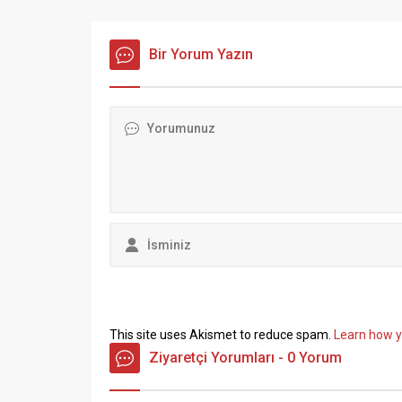
gösterdi. Sosyal medya platformu
sözleşm
Truth Social üzerinden yaptığı
ve ekonom
açıklamada Trump, “Çok geç.
Bir Yorum Yazın
sert açı
Powell bir aptal, hiçbir fikri yok.
İŞ Genel
Onun dışında kendisini çok
gerçekle
seviyorum!”...
konuşan
hem de H
Mehmet.
This site uses Akismet to reduce spam.
Learn how y
Ziyaretçi Yorumları - 0 Yorum