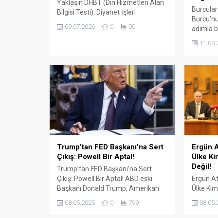
Yaklaşın DHBT (Din Hizmetleri Alan
Burcular
Bilgisi Testi), Diyanet İşleri
Burcu’nu
Başkanlığında görev almak isteyen
09.07.2026
0
50
adımla b
adaylar için büyük önem taşıyan bir
147 m² 
sınavdır. Her yıl binlerce aday bu
11.08.
kapalı ü
sınavda yüksek puan alabilmek için
çevre il
farklı eğitim kaynaklarına yöneliyor.
balkon, k
Ancak en sık sorulan sorulardan...
küpeşte 
sunuyor.
ile çalış
aksesuar
Trump’tan FED Başkanı’na Sert
Ergün A
Çıkış: Powell Bir Aptal!
Ülke Ki
Değil!
Trump’tan FED Başkanı’na Sert
Çıkış: Powell Bir Aptal! ABD eski
Ergün At
Başkanı Donald Trump, Amerikan
Ülke Kim
Merkez Bankası (FED) Başkanı
Değil! Tü
08.05.2025
0
799
08.05.
Jerome Powell’ın faiz oranlarını
Konfede
sabit tutma kararına sert tepki
Başkanı 