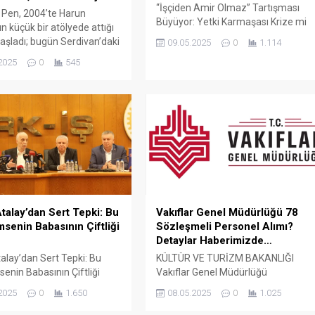
“İşçiden Amir Olmaz” Tartışması
 Pen, 2004’te Harun
Büyüyor: Yetki Karmaşası Krize mi
n küçük bir atölyede attığı
Dönüşüyor! Türkiye’de kamu
aşladı; bugün Serdivan’daki
09.05.2025
0
1.114
çalışanları arasında büyüyen “yetki
showroomu ve 750 m²
2025
0
545
karmaşası” tartışması yeni bir
retim alanıyla, Sakarya ve
boyuta taşındı. Türk-İş Genel
çelerde PVC doğrama, cam
Başkanı Ergün Atalay’ın son
ış bahçesi, panjur ve
açıklamaları, bazı memur
çözümlerini tek çatı altında
sendikalarının kamu işçilerine
 Fıratpen kurumsal bayiliği
yönelik yaklaşımlarını gözler önüne
ıyor olmamız; profil kalitesi,
serdi. Atalay, bazı memur
 standardı...
sendikalarının Cumhurbaşkanlığı’na
başvurarak “İşçiden amir olmaz”
ifadesini kullanmasının...
talay’dan Sert Tepki: Bu
Vakıflar Genel Müdürlüğü 78
msenin Babasının Çiftliği
Sözleşmeli Personel Alımı?
Detaylar Haberimizde…
alay’dan Sert Tepki: Bu
KÜLTÜR VE TURİZM BAKANLIĞI
senin Babasının Çiftliği
Vakıflar Genel Müdürlüğü
rkiye İşçi Sendikaları
SÖZLEŞMELİ PERSONEL ALIM İLANI
2025
0
1.650
08.05.2025
0
1.025
rasyonu (TÜRK-İŞ) Genel
Genel Müdürlüğümüz Merkez ve
Ergün Atalay, kamu toplu iş
Taşra teşkilatında 657 sayılı Devlet