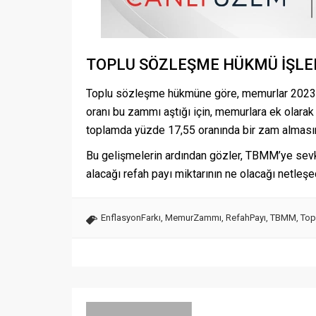
TOPLU SÖZLEŞME HÜKMÜ İŞLER
Toplu sözleşme hükmüne göre, memurlar 2023’ü
oranı bu zammı aştığı için, memurlara ek olara
toplamda yüzde 17,55 oranında bir zam almasın
Bu gelişmelerin ardından gözler, TBMM’ye sevk e
alacağı refah payı miktarının ne olacağı netleşe
EnflasyonFarkı
,
MemurZammı
,
RefahPayı
,
TBMM
,
Top