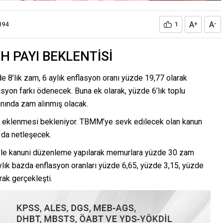
A
A
194
1
+
-
H PAYI BEKLENTİSİ
de 8’lik zam, 6 aylık enflasyon oranı yüzde 19,77 olarak
yon farkı ödenecek. Buna ek olarak, yüzde 6’lık toplu
ında zam alınmış olacak.
ın eklenmesi bekleniyor. TBMM’ye sevk edilecek olan kanun
ı da netleşecek.
iyle kanuni düzenleme yapılarak memurlara yüzde 30 zam
 aylık bazda enflasyon oranları yüzde 6,65, yüzde 3,15, yüzde
rak gerçekleşti.