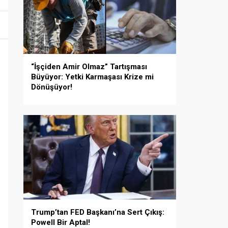
“İşçiden Amir Olmaz” Tartışması
Büyüyor: Yetki Karmaşası Krize mi
Dönüşüyor!
Trump’tan FED Başkanı’na Sert Çıkış:
Powell Bir Aptal!