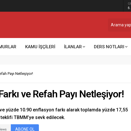
G
ğru sistem, temiz montaj
6
MURLAR
KAMU İŞÇİLERİ
İLANLAR
DERS NOTLARI
fah Payı Netleşiyor!
arkı ve Refah Payı Netleşiyor!
ve yüzde 10.90 enflasyon farkı alarak toplamda yüzde 17,55
 teklifi TBMM’ye sevk edilecek.
ABONE OL