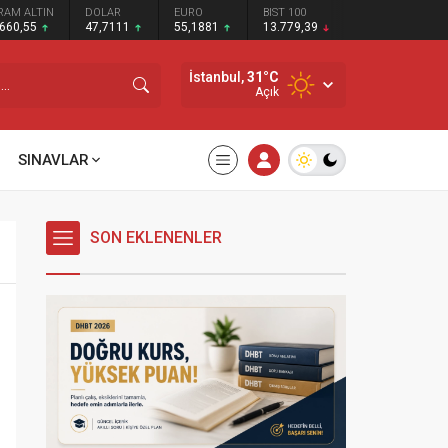
RAM ALTIN
DOLAR
EURO
BIST 100
.660,55
47,7111
55,1881
13.779,39
İstanbul,
31
°C
Açık
SINAVLAR
SON EKLENENLER