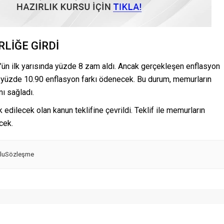
LİĞE GİRDİ
n ilk yarısında yüzde 8 zam aldı. Ancak gerçekleşen enflasyon
k yüzde 10.90 enflasyon farkı ödenecek. Bu durum, memurların
ı sağladı.
dilecek olan kanun teklifine çevrildi. Teklif ile memurların
cek.
luSözleşme