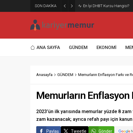
SON DAKİKA
Burcular Pen — Sakarya’da do
ANA SAYFA
GÜNDEM
EKONOMİ
ME
Anasayfa
GÜNDEM
Memurların Enflasyon Farkı ve Re
Memurların Enflasyon F
2023’ün ilk yarısında memurlar yüzde 8 zam 
zam kazanacak; ayrıca refah payı için kanun
Paylaş
Tweetle
Gönder