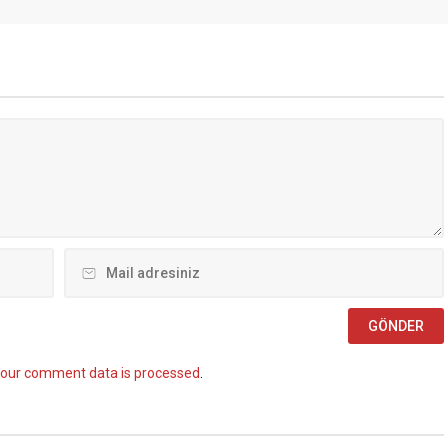
elerinde yaşanan tıkanma
Memurları Kanunu’nun 4 üncü
ik politikalarla ilgili çok
maddesinin (B) fıkrasına göre
klamalarda bulundu. TÜRK-
istihdam edilmek üzere “Sözleşmel
 Merkezinde
Personel Çalıştırılmasına İlişkin
ştirilen basın toplantısında
Esaslar” çerçevesinde sözlü sınavla
 Atalay, hem hükümete
Mühendis, Mimar, Müze
azine ve Maliye Bakanı
Araştırmacısı ile Sosyal Çalışmacı;
..
sözlü sınav yapılmaksızın Büro...
our comment data is processed
.