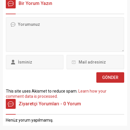
Bir Yorum Yazın
tıkanma ve ekonomik
Taşra teşkilatında 657 sayılı
politikalarla ilgili çok sert
Devlet Memurları
açıklamalarda bulundu.
Kanunu’nun 4 üncü
TÜRK-İŞ Genel Merkezinde
maddesinin (B) fıkrasına
gerçekleştirilen basın
göre istihdam edilmek
toplantısında konuşan
üzere “Sözleşmeli Personel
Atalay, hem hükümete hem
Çalıştırılmasına İlişkin
de Hazine ve Maliye Bakanı
Esaslar” çerçevesinde sözlü
Mehmet...
sınavla Mühendis, Mimar,
Müze Araştırmacısı ile
Sosyal Çalışmacı; sözlü
sınav yapılmaksızın Büro...
This site uses Akismet to reduce spam.
Learn how your
comment data is processed
.
Ziyaretçi Yorumları - 0 Yorum
Henüz yorum yapılmamış.