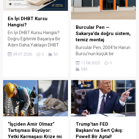
En İyi DHBT Kursu
Hangisi?
Burcular Pen —
En İyi DHBT Kursu Hangisi?
Sakarya’da doğru sistem,
Doğru Eğitimle Başarıya Bir
temiz montaj
Adım Daha Yaklaşın DHBT
Burcular Pen, 2004’te Harun
(Din Hizmetleri Alan Bilgisi
Burcu’nun küçük bir
09.07.2026
0
50
Testi), Diyanet İşleri
atölyede attığı adımla
11.08.2025
0
Başkanlığında görev almak
başladı; bugün Serdivan’daki
545
isteyen adaylar için büyük
147 m² showroomu ve 750
önem taşıyan bir sınavdır.
m² kapalı üretim alanıyla,
Her yıl binlerce aday bu
Sakarya ve çevre ilçelerde
sınavda yüksek puan
PVC doğrama, cam balkon,
alabilmek için farklı eğitim
kış bahçesi, panjur ve
kaynaklarına yöneliyor.
küpeşte çözümlerini tek çatı
Ancak en sık sorulan
altında sunuyor. Fıratpen
sorulardan...
kurumsal bayiliği ile çalışıyor
olmamız; profil kalitesi,
“İşçiden Amir Olmaz”
Trump’tan FED
aksesuar standardı...
Tartışması Büyüyor:
Başkanı’na Sert Çıkış:
Yetki Karmaşası Krize mi
Powell Bir Aptal!