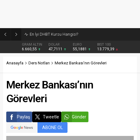
Burcular Pen — Sakarya’da doğru sistem, temiz montaj
GRAM ALTIN
DOLAR
EURO
BIST 100
6.660,55
47,7111
55,1881
13.779,39
Anasayfa
Ders Notları
Merkez Bankası’nın Görevleri
Merkez Bankası’nın
Görevleri
Paylaş
Tweetle
Gönder
ABONE OL