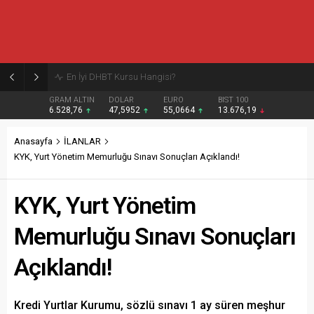
Burcular Pen — Sakarya’da doğru sistem, temiz montaj
GRAM ALTIN
DOLAR
EURO
BIST 100
6.528,76
47,5952
55,0664
13.676,19
Anasayfa
İLANLAR
KYK, Yurt Yönetim Memurluğu Sınavı Sonuçları Açıklandı!
KYK, Yurt Yönetim
Memurluğu Sınavı Sonuçları
Açıklandı!
Kredi Yurtlar Kurumu, sözlü sınavı 1 ay süren meşhur