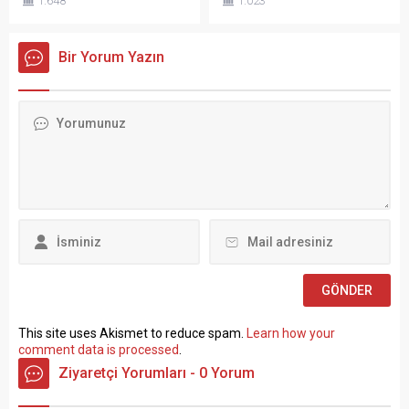
1.648
1.023
(TÜRK-İŞ) Genel Başkanı
Müdürlüğü SÖZLEŞMELİ
Ergün Atalay, kamu toplu iş
PERSONEL ALIM İLANI Genel
sözleşmelerinde yaşanan
Müdürlüğümüz Merkez ve
Bir Yorum Yazın
tıkanma ve ekonomik
Taşra teşkilatında 657 sayılı
politikalarla ilgili çok sert
Devlet Memurları
açıklamalarda bulundu.
Kanunu’nun 4 üncü
TÜRK-İŞ Genel Merkezinde
maddesinin (B) fıkrasına
gerçekleştirilen basın
göre istihdam edilmek
toplantısında konuşan
üzere “Sözleşmeli Personel
Atalay, hem hükümete hem
Çalıştırılmasına İlişkin
de Hazine ve Maliye Bakanı
Esaslar” çerçevesinde sözlü
Mehmet...
sınavla Mühendis, Mimar,
Müze Araştırmacısı ile
Sosyal Çalışmacı; sözlü
sınav yapılmaksızın Büro...
This site uses Akismet to reduce spam.
Learn how your
comment data is processed
.
Ziyaretçi Yorumları - 0 Yorum