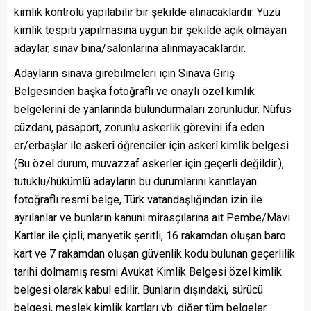
kimlik kontrolü yapılabilir bir şekilde alınacaklardır. Yüzü
kimlik tespiti yapılmasına uygun bir şekilde açık olmayan
adaylar, sınav bina/salonlarına alınmayacaklardır.
Adayların sınava girebilmeleri için Sınava Giriş
Belgesinden başka fotoğraflı ve onaylı özel kimlik
belgelerini de yanlarında bulundurmaları zorunludur. Nüfus
cüzdanı, pasaport, zorunlu askerlik görevini ifa eden
er/erbaşlar ile askerî öğrenciler için askerî kimlik belgesi
(Bu özel durum, muvazzaf askerler için geçerli değildir.),
tutuklu/hükümlü adayların bu durumlarını kanıtlayan
fotoğraflı resmî belge, Türk vatandaşlığından izin ile
ayrılanlar ve bunların kanuni mirasçılarına ait Pembe/Mavi
Kartlar ile çipli, manyetik şeritli, 16 rakamdan oluşan baro
kart ve 7 rakamdan oluşan güvenlik kodu bulunan geçerlilik
tarihi dolmamış resmi Avukat Kimlik Belgesi özel kimlik
belgesi olarak kabul edilir. Bunların dışındaki, sürücü
belgesi, meslek kimlik kartları vb. diğer tüm belgeler