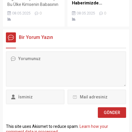
başvurarak “İşçiden amir
Haberimizde…
Bu Ülke Kimsenin Babasının
olmaz” ifadesini
Çiftliği Değil! Türkiye İşçi
KÜLTÜR VE TURİZM
kullanmasının...
08.05.2025
0
08.05.2025
0
Sendikaları Konfederasyonu
BAKANLIĞI Vakıflar Genel
(TÜRK-İŞ) Genel Başkanı
Müdürlüğü SÖZLEŞMELİ
Ergün Atalay, kamu toplu iş
PERSONEL ALIM İLANI Genel
sözleşmelerinde yaşanan
Müdürlüğümüz Merkez ve
Bir Yorum Yazın
tıkanma ve ekonomik
Taşra teşkilatında 657 sayılı
politikalarla ilgili çok sert
Devlet Memurları
açıklamalarda bulundu.
Kanunu’nun 4 üncü
TÜRK-İŞ Genel Merkezinde
maddesinin (B) fıkrasına
gerçekleştirilen basın
göre istihdam edilmek
toplantısında konuşan
üzere “Sözleşmeli Personel
Atalay, hem hükümete hem
Çalıştırılmasına İlişkin
de Hazine ve Maliye Bakanı
Esaslar” çerçevesinde sözlü
Mehmet...
sınavla Mühendis, Mimar,
Müze Araştırmacısı ile
Sosyal Çalışmacı; sözlü
sınav yapılmaksızın Büro...
This site uses Akismet to reduce spam.
Learn how your
comment data is processed
.