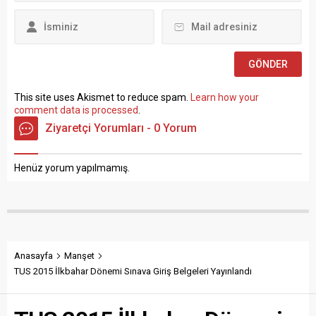
Mehmet...
sınavla Mühendis, Mimar,
Müze Araştırmacısı ile
Sosyal Çalışmacı; sözlü
sınav yapılmaksızın Büro...
This site uses Akismet to reduce spam.
Learn how your
comment data is processed
.
Ziyaretçi Yorumları - 0 Yorum
Henüz yorum yapılmamış.
Anasayfa
Manşet
TUS 2015 İlkbahar Dönemi Sınava Giriş Belgeleri Yayınlandı