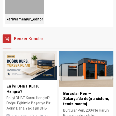
kariyermemur_editör
Benzer Konular
En İyi DHBT Kursu
Hangisi?
Burcular Pen —
En İyi DHBT Kursu Hangisi?
Sakarya’da doğru sistem,
Doğru Eğitimle Başarıya Bir
temiz montaj
Adım Daha Yaklaşın DHBT
Burcular Pen, 2004’te Harun
(Din Hizmetleri Alan Bilgisi
Burcu’nun küçük bir
09.07.2026
0
47