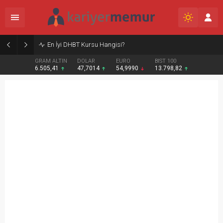
En İyi DHBT Kursu Hangisi?
GRAM ALTIN
DOLAR
EURO
BIST 100
6.505,41
47,7014
54,9990
13.798,82