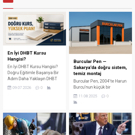
En İyi DHBT Kursu
Hangisi?
Burcular Pen —
En İyi DHBT Kursu Hangisi?
Sakarya’da doğru sistem,
Doğru Eğitimle Başarıya Bir
temiz montaj
Adım Daha Yaklaşın DHBT
Burcular Pen, 2004’te Harun
(Din Hizmetleri Alan Bilgisi
Burcu’nun küçük bir
09.07.2026
0
Testi), Diyanet İşleri
atölyede attığı adımla
11.08.2025
0
Başkanlığında görev almak
başladı; bugün Serdivan’daki
isteyen adaylar için büyük
147 m² showroomu ve 750
önem taşıyan bir sınavdır.
m² kapalı üretim alanıyla,
Her yıl binlerce aday bu
Sakarya ve çevre ilçelerde
sınavda yüksek puan
PVC doğrama, cam balkon,
alabilmek için farklı eğitim
kış bahçesi, panjur ve
kaynaklarına yöneliyor.