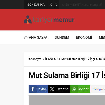
SON DAKİKA
Burcular Pen — Sakarya’da do
ANA SAYFA
GÜNDEM
EKONOMİ
ME
Anasayfa
İLANLAR
Mut Sulama Birliği 17 İşçi Alım İl
Mut Sulama Birliği 17 İş
Paylaş
Tweetle
Gönder