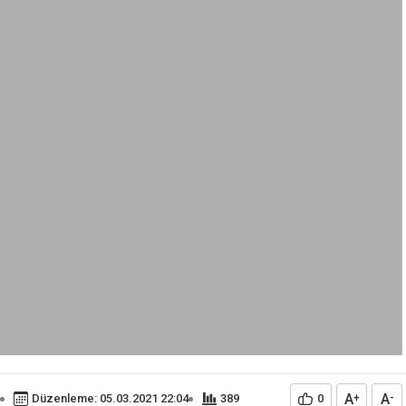
A
A
Düzenleme: 05.03.2021 22:04
389
0
+
-