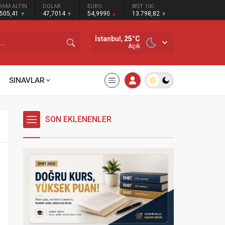
RAM ALTIN
DOLAR
EURO
BIST 100
.505,41
47,7014
54,9990
13.798,82
İstanbul,
25
°C
Açık
SINAVLAR
SON EKLENENLER