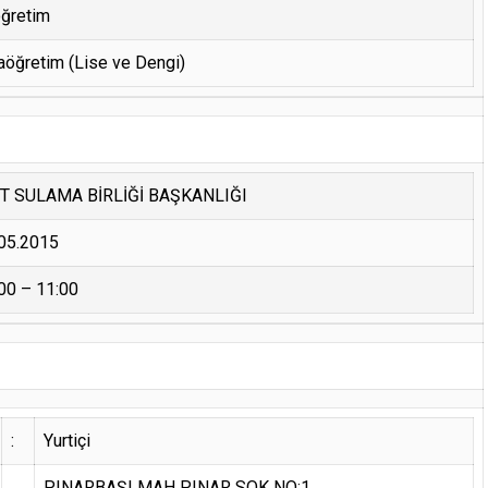
öğretim
aöğretim (Lise ve Dengi)
T SULAMA BİRLİĞİ BAŞKANLIĞI
05.2015
00 – 11:00
:
Yurtiçi
PINARBAŞI MAH PINAR SOK NO:1