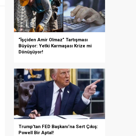
“İşçiden Amir Olmaz” Tartışması
Büyüyor: Yetki Karmaşası Krize mi
Dönüşüyor!
Trump’tan FED Başkanı’na Sert Çıkış:
Powell Bir Aptal!