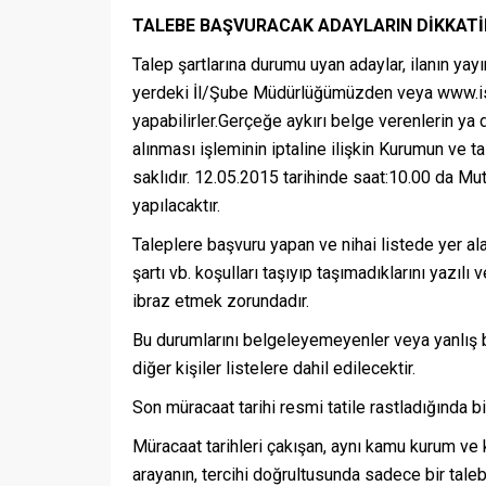
TALEBE BAŞVURACAK ADAYLARIN DİKKATİ
Talep şartlarına durumu uyan adaylar, ilanın yayı
yerdeki İl/Şube Müdürlüğümüzden veya www.isku
yapabilirler.Gerçeğe aykırı belge verenlerin ya
alınması işleminin iptaline ilişkin Kurumun ve
saklıdır. 12.05.2015 tarihinde saat:10.00 da Mu
yapılacaktır.
Taleplere başvuru yapan ve nihai listede yer al
şartı vb. koşulları taşıyıp taşımadıklarını yazı
ibraz etmek zorundadır.
Bu durumlarını belgeleyemeyenler veya yanlış b
diğer kişiler listelere dahil edilecektir.
Son müracaat tarihi resmi tatile rastladığında bi
Müracaat tarihleri çakışan, aynı kamu kurum ve 
arayanın, tercihi doğrultusunda sadece bir taleb