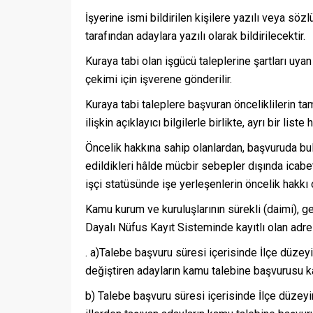
İşyerine ismi bildirilen kişilere yazılı veya sö
tarafından adaylara yazılı olarak bildirilecektir.
Kuraya tabi olan işgücü taleplerine şartları uy
çekimi için işverene gönderilir.
Kuraya tabi taleplere başvuran önceliklilerin t
ilişkin açıklayıcı bilgilerle birlikte, ayrı bir lis
Öncelik hakkına sahip olanlardan, başvuruda bul
edildikleri hâlde mücbir sebepler dışında icab
işçi statüsünde işe yerleşenlerin öncelik hakkı 
Kamu kurum ve kuruluşlarının sürekli (daimi), ge
Dayalı Nüfus Kayıt Sisteminde kayıtlı olan adres
. a)Talebe başvuru süresi içerisinde İlçe düzeyin
değiştiren adayların kamu talebine başvurusu ka
b) Talebe başvuru süresi içerisinde İlçe düzeyin