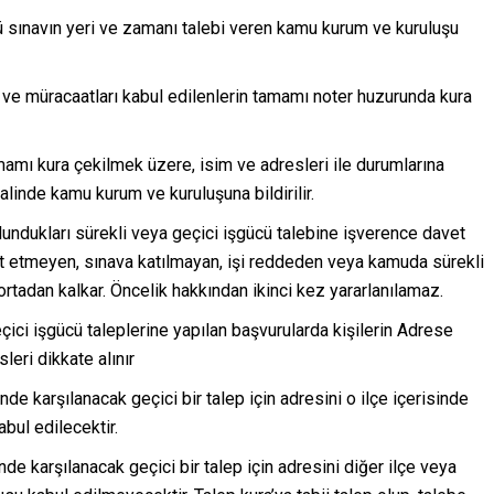
zlü sınavın yeri ve zamanı talebi veren kamu kurum ve kuruluşu
an ve müracaatları kabul edilenlerin tamamı noter huzurunda kura
amamı kura çekilmek üzere, isim ve adresleri ile durumlarına
te halinde kamu kurum ve kuruluşuna bildirilir.
undukları sürekli veya geçici işgücü talebine işverence davet
et etmeyen, sınava katılmayan, işi reddeden veya kamuda sürekli
ortadan kalkar. Öncelik hakkından ikinci kez yararlanılamaz.
çici işgücü taleplerine yapılan başvurularda kişilerin Adrese
leri dikkate alınır
de karşılanacak geçici bir talep için adresini o ilçe içerisinde
bul edilecektir.
de karşılanacak geçici bir talep için adresini diğer ilçe veya