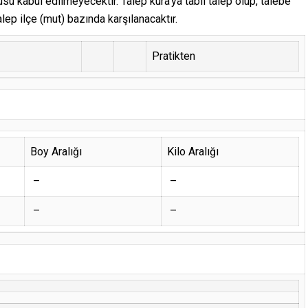
su kabul edilmeyecektir. Talep kura’ya tabii talep olup, talebe
ep ilçe (mut) bazında karşılanacaktır.
Pratikten
Boy Aralığı
Kilo Aralığı
–
–
–
–