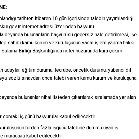
NE;
nlandığı tarihten itibaren 10 gün içerisinde talebin yayımlandığı
r.gov.tr internet adresi üzerinden başvuru
 da beyanda bulunanların başvurusu geçersiz hale getirilmesi, işe
 talep sahibi kamu kurum ve kuruluşunun yasal işlem yapma hakkı
t Sulama Birliği Başkanlığında noter huzurunda kura çekimi
an adaylar, eğitim durumu, tecrübe, öncelik durumu, yabancı dil
lı veya sözlü sınavdan önce talebi veren kamu kurum ve kuruluşuna
eyanda bulunanlar nihai listeden çıkarılarak sıralamada yer alan
r sonraki iş günü başvurular kabul edilecektir.
kuruluşunun birden fazla işgücü talebine durumu uyan iş
e müracaatı kabul edilecektir.