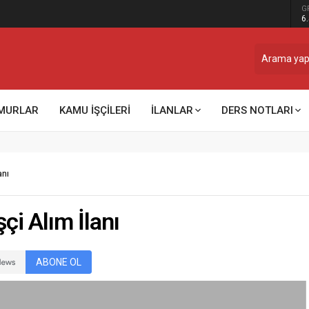
G
ğru sistem, temiz montaj
6
MURLAR
KAMU İŞÇİLERİ
İLANLAR
DERS NOTLARI
anı
çi Alım İlanı
ABONE OL