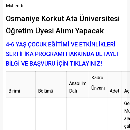
Mühendi
Osmaniye Korkut Ata Üniversitesi
Öğretim Üyesi Alımı Yapacak
4-6 YAŞ ÇOCUK EĞİTİMİ VE ETKİNLİKLERİ
SERTİFİKA PROGRAMI HAKKINDA DETAYLI
BİLGİ VE BAŞVURU İÇİN TIKLAYINIZ!
Kadro
Anabilim
Ünvanı
Birimi
Bölümü
Dalı
Adet
Aç
Ge
Mü
al
ça