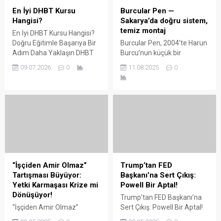
En İyi DHBT Kursu
Burcular Pen —
Hangisi?
Sakarya’da doğru sistem,
temiz montaj
En İyi DHBT Kursu Hangisi?
Doğru Eğitimle Başarıya Bir
Burcular Pen, 2004’te Harun
Adım Daha Yaklaşın DHBT
Burcu’nun küçük bir
(Din Hizmetleri Alan Bilgisi
atölyede attığı adımla
09.07.2026
0
11.08.2025
0
Testi), Diyanet İşleri
başladı; bugün Serdivan’daki
Başkanlığında görev almak
147 m² showroomu ve 750
isteyen adaylar için büyük
m² kapalı üretim alanıyla,
önem taşıyan bir sınavdır.
Sakarya ve çevre ilçelerde
Her yıl binlerce aday bu
PVC doğrama, cam balkon,
sınavda yüksek puan
kış bahçesi, panjur ve
alabilmek için farklı eğitim
küpeşte çözümlerini tek çatı
kaynaklarına yöneliyor.
altında sunuyor. Fıratpen
Ancak en sık sorulan
kurumsal bayiliği ile çalışıyor
sorulardan...
olmamız; profil kalitesi,
“İşçiden Amir Olmaz”
Trump’tan FED
aksesuar standardı...
Tartışması Büyüyor:
Başkanı’na Sert Çıkış:
Yetki Karmaşası Krize mi
Powell Bir Aptal!
Dönüşüyor!
Trump’tan FED Başkanı’na
“İşçiden Amir Olmaz”
Sert Çıkış: Powell Bir Aptal!
Tartışması Büyüyor: Yetki
ABD eski Başkanı Donald