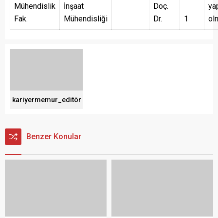
Mühendislik
İnşaat
Doç.
ya
Fak.
Mühendisliği
Dr.
1
ol
kariyermemur_editör
Benzer Konular