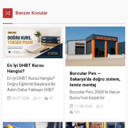
Benzer Konular
En İyi DHBT Kursu
Hangisi?
Burcular Pen —
En İyi DHBT Kursu Hangisi?
Sakarya’da doğru sistem,
Doğru Eğitimle Başarıya Bir
temiz montaj
Adım Daha Yaklaşın DHBT
Burcular Pen, 2004’te Harun
(Din Hizmetleri Alan Bilgisi
Burcu’nun küçük bir
09.07.2026
0
47
Testi), Diyanet İşleri
atölyede attığı adımla
11.08.2025
0
Başkanlığında görev almak
başladı; bugün Serdivan’daki
541
isteyen adaylar için büyük
147 m² showroomu ve 750
önem taşıyan bir sınavdır.
m² kapalı üretim alanıyla,
Her yıl binlerce aday bu
Sakarya ve çevre ilçelerde