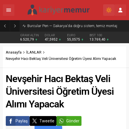
Burcular Pen — Sakarya’da doğru sistem, temiz montaj
GRAM ALTIN
DOLAR
EURO
BIST 100
6.520,79
47,5952
55,0575
13.769,40
Anasayfa
İLANLAR
Nevşehir Hacı Bektaş Veli Üniversitesi Öğretim Üyesi Alımı Yapacak
Nevşehir Hacı Bektaş Veli
Üniversitesi Öğretim Üyesi
Alımı Yapacak
Paylaş
Tweetle
Gönder