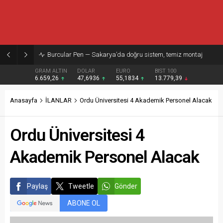
Burcular Pen — Sakarya’da doğru sistem, temiz montaj
GRAM ALTIN
DOLAR
EURO
BIST 100
6.659,26
47,6936
55,1834
13.779,39
Anasayfa
İLANLAR
Ordu Üniversitesi 4 Akademik Personel Alacak
Ordu Üniversitesi 4
Akademik Personel Alacak
Paylaş
Tweetle
Gönder
ABONE OL