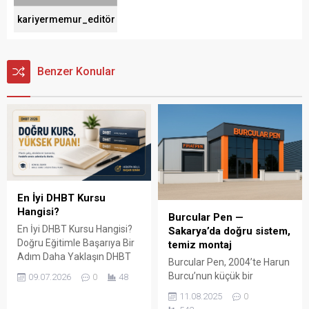
kariyermemur_editör
Benzer Konular
En İyi DHBT Kursu
Hangisi?
Burcular Pen —
En İyi DHBT Kursu Hangisi?
Sakarya’da doğru sistem,
Doğru Eğitimle Başarıya Bir
temiz montaj
Adım Daha Yaklaşın DHBT
Burcular Pen, 2004’te Harun
(Din Hizmetleri Alan Bilgisi
Burcu’nun küçük bir
09.07.2026
0
48
Testi), Diyanet İşleri
atölyede attığı adımla
11.08.2025
0
Başkanlığında görev almak
başladı; bugün Serdivan’daki