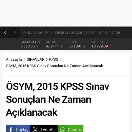
Burcular Pen — Sakarya’da doğru sistem, temiz montaj
GRAM ALTIN
DOLAR
EURO
BIST 100
6.660,55
47,7111
55,1881
13.779,39
Anasayfa
SINAVLAR
KPSS
ÖSYM, 2015 KPSS Sınav Sonuçları Ne Zaman Açıklanacak
ÖSYM, 2015 KPSS Sınav
Sonuçları Ne Zaman
Açıklanacak
Paylaş
Tweetle
Gönder