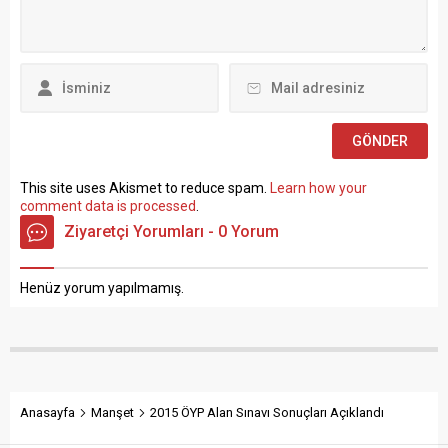
Atalay, hem hükümete hem
Çalıştırılmasına İlişkin
de Hazine ve Maliye Bakanı
Esaslar” çerçevesinde sözlü
Mehmet...
sınavla Mühendis, Mimar,
Müze Araştırmacısı ile
Sosyal Çalışmacı; sözlü
sınav yapılmaksızın Büro...
This site uses Akismet to reduce spam.
Learn how your
comment data is processed
.
Ziyaretçi Yorumları - 0 Yorum
Henüz yorum yapılmamış.
Anasayfa
Manşet
2015 ÖYP Alan Sınavı Sonuçları Açıklandı