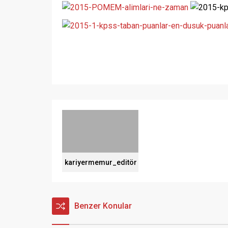
kariyermemur_editör
Benzer Konular