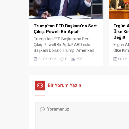
aksesuar
Trump’tan FED Başkanı’na Sert
Ergün A
Çıkış: Powell Bir Aptal!
Ülke Ki
Değil!
Trump’tan FED Başkanı’na Sert
Çıkış: Powell Bir Aptal! ABD eski
Ergün At
Başkanı Donald Trump, Amerikan
Ülke Kim
Merkez Bankası (FED) Başkanı
Değil! Tü
08.05.2025
0
795
08.05.
Jerome Powell’ın faiz oranlarını
Konfede
sabit tutma kararına sert tepki
Başkanı 
gösterdi. Sosyal medya platformu
sözleşm
Truth Social üzerinden yaptığı
ve ekonom
açıklamada Trump, “Çok geç.
Bir Yorum Yazın
sert açı
Powell bir aptal, hiçbir fikri yok.
İŞ Genel
Onun dışında kendisini çok
gerçekle
seviyorum!”...
konuşan
hem de H
Mehmet.