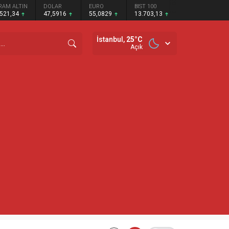
RAM ALTIN
DOLAR
EURO
BIST 100
.521,34
47,5916
55,0829
13.703,13
İstanbul,
25
°C
Açık