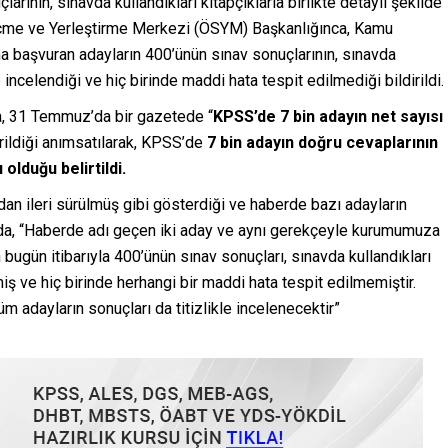
rının, sınavda kullandıkları kitapçıklarla birlikte detaylı şekilde
Seçme ve Yerleştirme Merkezi (ÖSYM) Başkanlığınca, Kamu
 başvuran adayların 400’ünün sınav sonuçlarının, sınavda
de incelendiği ve hiç birinde maddi hata tespit edilmediği bildirildi.
a, 31 Temmuz’da bir gazetede “
KPSS’de 7 bin adayın net sayısı
erildiği anımsatılarak, KPSS’de
7 bin adayın doğru cevaplarının
 olduğu belirtildi.
an ileri sürülmüş gibi gösterdiği ve haberde bazı adayların
mada, “Haberde adı geçen iki aday ve aynı gerekçeyle kurumumuza
bugün itibarıyla 400’ünün sınav sonuçları, sınavda kullandıkları
nmiş ve hiç birinde herhangi bir maddi hata tespit edilmemiştir.
m adayların sonuçları da titizlikle incelenecektir”