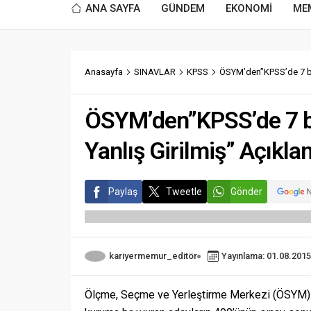
ANA SAYFA
GÜNDEM
EKONOMİ
ME
Anasayfa
SINAVLAR
KPSS
ÖSYM’den”KPSS’de 7 bin
ÖSYM’den”KPSS’de 7 bi
Yanlış Girilmiş” Açıkla
Paylaş
Tweetle
Gönder
kariyermemur_editör
Yayınlama: 01.08.2015
Ölçme, Seçme ve Yerleştirme Merkezi (ÖSYM) B