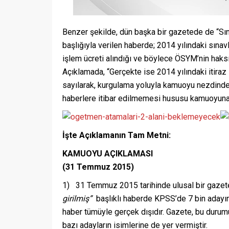
Benzer şekilde, dün başka bir gazetede de “Sına
başlığıyla verilen haberde; 2014 yılındaki sınavla
işlem ücreti alındığı ve böylece ÖSYM’nin haksız
Açıklamada, “Gerçekte ise 2014 yılındaki itiraz 
sayılarak, kurgulama yoluyla kamuoyu nezdinde
haberlere itibar edilmemesi hususu kamuoyuna s
İşte Açıklamanın Tam Metni:
KAMUOYU AÇIKLAMASI
(31 Temmuz 2015)
1) 31 Temmuz 2015 tarihinde ulusal bir gazet
girilmiş
”
başlıklı haberde KPSS’de 7 bin adayın 
haber tümüyle gerçek dışıdır. Gazete, bu durumu
bazı adayların isimlerine de yer vermiştir.