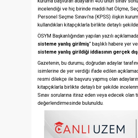
kuruma başvuran adayların 400’ünün sınav sonuçla
incelendiği ve hiç birinde maddi hat Ölçme, 
Personel Seçme Sınavı’na (KPSS) ilişkin kuruma
kullandıkları kitapçıklarla birlikte detaylı şekil
ÖSYM Başkanlığından yapılan yazılı açıklamad
sisteme yanlış girilmiş
” başlıklı habere yer v
sisteme yanlış girildiği iddiasının gerçek dışı
Gazetenin, bu durumu, doğrudan adaylar tarafınd
isimlerine de yer verdiği ifade edilen açıkla
resmi dilekçe ile başvuru yapmış olan adayların 
kitapçıklarla birlikte detaylı bir şekilde incele
Sınav sorularına itiraz eden veya edecek olan tü
değerlendirmesinde bulunuldu.