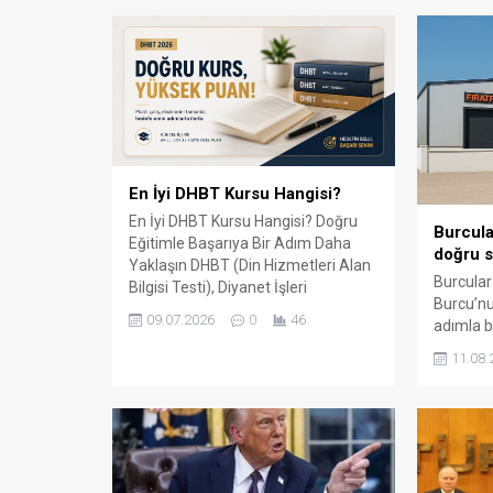
En İyi DHBT Kursu Hangisi?
En İyi DHBT Kursu Hangisi? Doğru
Burcula
Eğitimle Başarıya Bir Adım Daha
doğru s
Yaklaşın DHBT (Din Hizmetleri Alan
Burcular
Bilgisi Testi), Diyanet İşleri
Burcu’nu
Başkanlığında görev almak isteyen
09.07.2026
0
46
adımla b
adaylar için büyük önem taşıyan bir
147 m² 
sınavdır. Her yıl binlerce aday bu
11.08.
kapalı ü
sınavda yüksek puan alabilmek için
çevre il
farklı eğitim kaynaklarına yöneliyor.
balkon, k
Ancak en sık sorulan sorulardan...
küpeşte 
sunuyor.
ile çalış