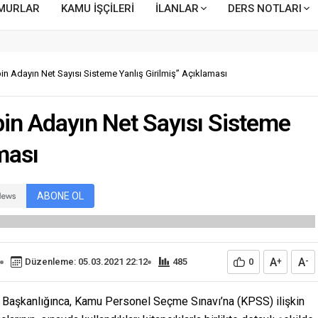
MURLAR
KAMU İŞÇİLERİ
İLANLAR
DERS NOTLARI
 Adayın Net Sayısı Sisteme Yanlış Girilmiş” Açıklaması
n Adayın Net Sayısı Sisteme
ması
ABONE OL
A
A
Düzenleme: 05.03.2021 22:12
485
0
+
-
aşkanlığınca, Kamu Personel Seçme Sınavı’na (KPSS) ilişkin