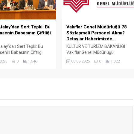
 standardı...
sendikalarının Cumhurbaşkanlığı’na
başvurarak “İşçiden amir olmaz”
ifadesini kullanmasının...
talay’dan Sert Tepki: Bu
Vakıflar Genel Müdürlüğü 78
msenin Babasının Çiftliği
Sözleşmeli Personel Alımı?
Detaylar Haberimizde…
alay’dan Sert Tepki: Bu
KÜLTÜR VE TURİZM BAKANLIĞI
senin Babasının Çiftliği
Vakıflar Genel Müdürlüğü
rkiye İşçi Sendikaları
SÖZLEŞMELİ PERSONEL ALIM İLANI
2025
0
1.646
08.05.2025
0
1.022
rasyonu (TÜRK-İŞ) Genel
Genel Müdürlüğümüz Merkez ve
Ergün Atalay, kamu toplu iş
Taşra teşkilatında 657 sayılı Devlet
elerinde yaşanan tıkanma
Memurları Kanunu’nun 4 üncü
ik politikalarla ilgili çok
maddesinin (B) fıkrasına göre
klamalarda bulundu. TÜRK-
istihdam edilmek üzere “Sözleşmel
 Merkezinde
Personel Çalıştırılmasına İlişkin
ştirilen basın toplantısında
Esaslar” çerçevesinde sözlü sınavla
 Atalay, hem hükümete
Mühendis, Mimar, Müze
azine ve Maliye Bakanı
Araştırmacısı ile Sosyal Çalışmacı;
..
sözlü sınav yapılmaksızın Büro...