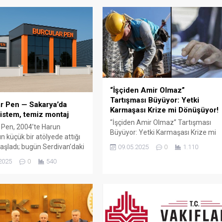
“İşçiden Amir Olmaz”
Tartışması Büyüyor: Yetki
r Pen — Sakarya’da
Karmaşası Krize mi Dönüşüyor!
istem, temiz montaj
“İşçiden Amir Olmaz” Tartışması
 Pen, 2004’te Harun
Büyüyor: Yetki Karmaşası Krize mi
n küçük bir atölyede attığı
Dönüşüyor! Türkiye’de kamu
aşladı; bugün Serdivan’daki
09.05.2025
0
1.110
çalışanları arasında büyüyen “yetki
showroomu ve 750 m²
2025
0
540
karmaşası” tartışması yeni bir
retim alanıyla, Sakarya ve
boyuta taşındı. Türk-İş Genel
çelerde PVC doğrama, cam
Başkanı Ergün Atalay’ın son
ış bahçesi, panjur ve
açıklamaları, bazı memur
çözümlerini tek çatı altında
sendikalarının kamu işçilerine
 Fıratpen kurumsal bayiliği
yönelik yaklaşımlarını gözler önüne
ıyor olmamız; profil kalitesi,
serdi. Atalay, bazı memur