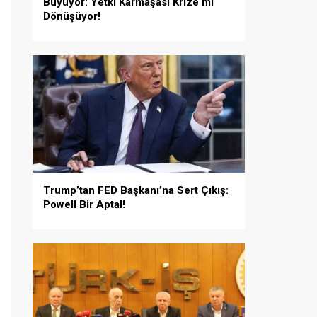
Büyüyor: Yetki Karmaşası Krize mi
Dönüşüyor!
Trump’tan FED Başkanı’na Sert Çıkış:
Powell Bir Aptal!