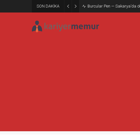
SON DAKİKA
Burcular Pen — Sakarya’da do