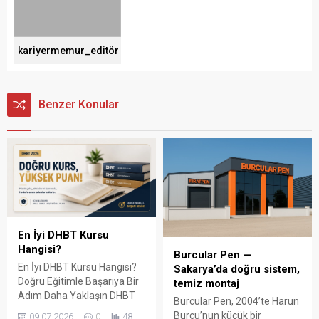
kariyermemur_editör
Benzer Konular
En İyi DHBT Kursu
Hangisi?
Burcular Pen —
En İyi DHBT Kursu Hangisi?
Sakarya’da doğru sistem,
Doğru Eğitimle Başarıya Bir
temiz montaj
Adım Daha Yaklaşın DHBT
Burcular Pen, 2004’te Harun
(Din Hizmetleri Alan Bilgisi
Burcu’nun küçük bir
09.07.2026
0
48