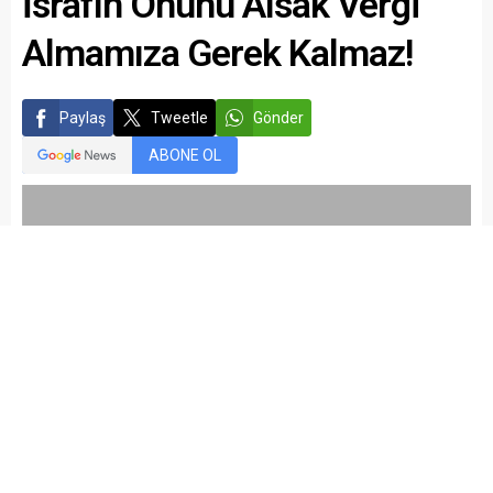
İsrafın Önünü Alsak Vergi
Almamıza Gerek Kalmaz!
Paylaş
Tweetle
Gönder
ABONE OL
kariyermemur_editör
Yayınlama: 17.04.2015