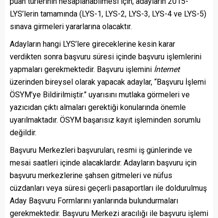
puan türlerinin hesaplanabilmesi için, adayların 2015-
LYS’lerin tamamında (LYS-1, LYS-2, LYS-3, LYS-4 ve LYS-5)
sınava girmeleri yararlarına olacaktır.
Adayların hangi LYS’lere gireceklerine kesin karar
verdikten sonra başvuru süresi içinde başvuru işlemlerini
yapmaları gerekmektedir. Başvuru işlemini
İnternet
üzerinden bireysel olarak yapacak adaylar, “Başvuru İşlemi
ÖSYM’ye Bildirilmiştir.” uyarısını mutlaka görmeleri ve
yazıcıdan çıktı almaları gerektiği konularında önemle
uyarılmaktadır. ÖSYM başarısız kayıt işleminden sorumlu
değildir.
Başvuru Merkezleri başvuruları, resmi iş günlerinde ve
mesai saatleri içinde alacaklardır. Adayların başvuru için
başvuru merkezlerine şahsen gitmeleri ve nüfus
cüzdanları veya süresi geçerli pasaportları ile doldurulmuş
Aday Başvuru Formlarını yanlarında bulundurmaları
gerekmektedir. Başvuru Merkezi aracılığı ile başvuru işlemi