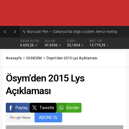
Burcular Pen — Sakarya’da doğru sistem, temiz montaj
GRAM ALTIN
DOLAR
EURO
BIST 100
6.659,26
47,6936
55,1834
13.779,39
Anasayfa
GÜNDEM
Ösym’den 2015 Lys Açıklaması
Ösym’den 2015 Lys
Açıklaması
Paylaş
Tweetle
Gönder
ABONE OL