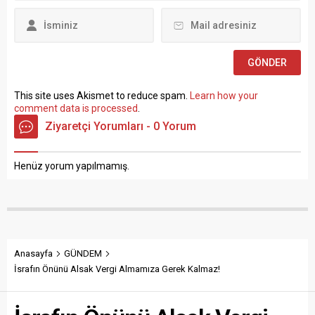
Mehmet...
sınavla Mühendis, Mimar,
Müze Araştırmacısı ile
Sosyal Çalışmacı; sözlü
sınav yapılmaksızın Büro...
This site uses Akismet to reduce spam.
Learn how your
comment data is processed
.
Ziyaretçi Yorumları - 0 Yorum
Henüz yorum yapılmamış.
Anasayfa
GÜNDEM
İsrafın Önünü Alsak Vergi Almamıza Gerek Kalmaz!