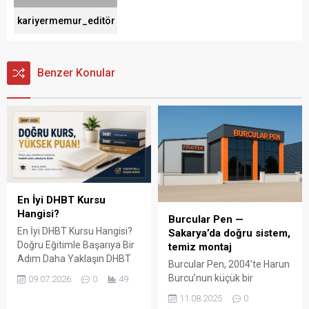
kariyermemur_editör
Benzer Konular
En İyi DHBT Kursu
Hangisi?
Burcular Pen —
En İyi DHBT Kursu Hangisi?
Sakarya’da doğru sistem,
Doğru Eğitimle Başarıya Bir
temiz montaj
Adım Daha Yaklaşın DHBT
Burcular Pen, 2004’te Harun
(Din Hizmetleri Alan Bilgisi
Burcu’nun küçük bir
09.07.2026
0
49
Testi), Diyanet İşleri
atölyede attığı adımla
11.08.2025
0
Başkanlığında görev almak
başladı; bugün Serdivan’daki