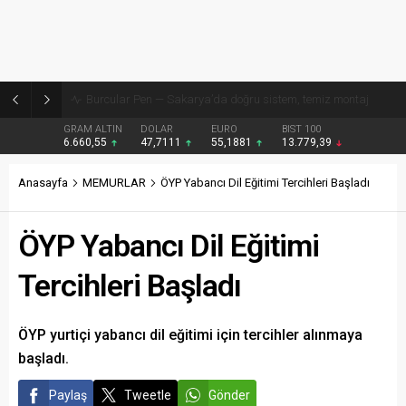
Burcular Pen — Sakarya’da doğru sistem, temiz montaj
GRAM ALTIN
DOLAR
EURO
BIST 100
6.660,55
47,7111
55,1881
13.779,39
Anasayfa
MEMURLAR
ÖYP Yabancı Dil Eğitimi Tercihleri Başladı
ÖYP Yabancı Dil Eğitimi
Tercihleri Başladı
ÖYP yurtiçi yabancı dil eğitimi için tercihler alınmaya
başladı.
Paylaş
Tweetle
Gönder