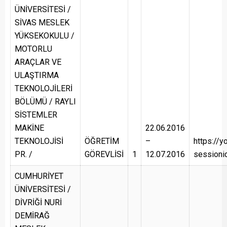
ÜNİVERSİTESİ /
SİVAS MESLEK
YÜKSEKOKULU /
MOTORLU
ARAÇLAR VE
ULAŞTIRMA
TEKNOLOJİLERİ
BÖLÜMÜ / RAYLI
SİSTEMLER
MAKİNE
22.06.2016
TEKNOLOJİSİ
ÖĞRETİM
–
https://y
PR. /
GÖREVLİSİ
1
12.07.2016
session
CUMHURİYET
ÜNİVERSİTESİ /
DİVRİĞİ NURİ
DEMİRAĞ