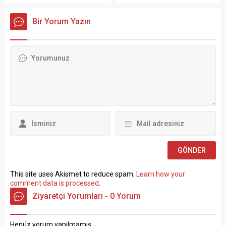
Ergün Atalay, kamu toplu iş
PERSONEL ALIM İLANI Genel
sözleşmelerinde yaşanan
Müdürlüğümüz Merkez ve
Bir Yorum Yazın
tıkanma ve ekonomik
Taşra teşkilatında 657 sayılı
politikalarla ilgili çok sert
Devlet Memurları
açıklamalarda bulundu.
Kanunu’nun 4 üncü
TÜRK-İŞ Genel Merkezinde
maddesinin (B) fıkrasına
gerçekleştirilen basın
göre istihdam edilmek
toplantısında konuşan
üzere “Sözleşmeli Personel
Atalay, hem hükümete hem
Çalıştırılmasına İlişkin
de Hazine ve Maliye Bakanı
Esaslar” çerçevesinde sözlü
Mehmet...
sınavla Mühendis, Mimar,
Müze Araştırmacısı ile
Sosyal Çalışmacı; sözlü
sınav yapılmaksızın Büro...
This site uses Akismet to reduce spam.
Learn how your
comment data is processed
.
Ziyaretçi Yorumları - 0 Yorum
Henüz yorum yapılmamış.