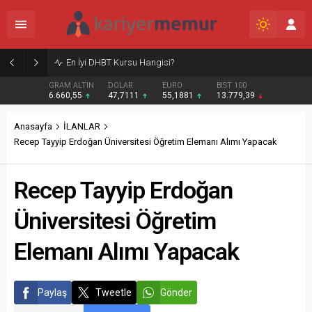
Burcular Pen — Sakarya’da doğru sistem, temiz montaj
GRAM ALTIN
DOLAR
EURO
BIST 100
6.660,55
47,7111
55,1881
13.779,39
Anasayfa
İLANLAR
Recep Tayyip Erdoğan Üniversitesi Öğretim Elemanı Alımı Yapacak
Recep Tayyip Erdoğan
Üniversitesi Öğretim
Elemanı Alımı Yapacak
Paylaş
Tweetle
Gönder