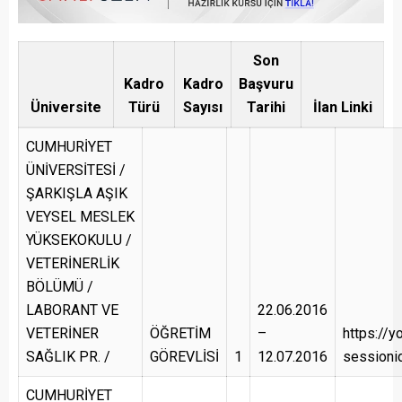
Son
Kadro
Kadro
Başvuru
Üniversite
Türü
Sayısı
Tarihi
İlan Linki
CUMHURİYET
ÜNİVERSİTESİ /
ŞARKIŞLA AŞIK
VEYSEL MESLEK
YÜKSEKOKULU /
VETERİNERLİK
BÖLÜMÜ /
LABORANT VE
22.06.2016
VETERİNER
ÖĞRETİM
–
https://y
SAĞLIK PR. /
GÖREVLİSİ
1
12.07.2016
session
CUMHURİYET