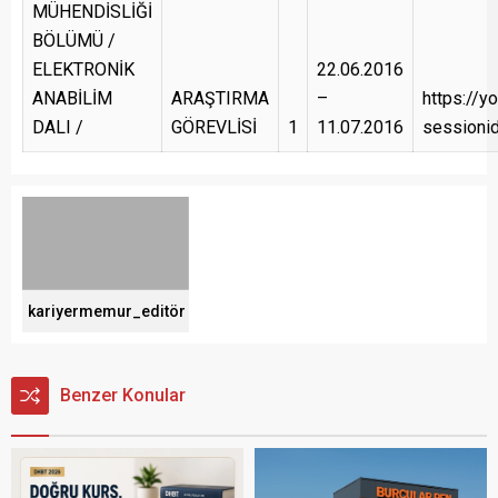
MÜHENDİSLİĞİ
BÖLÜMÜ /
ELEKTRONİK
22.06.2016
ANABİLİM
ARAŞTIRMA
–
https://y
DALI /
GÖREVLİSİ
1
11.07.2016
sessioni
kariyermemur_editör
Benzer Konular