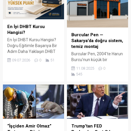
En İyi DHBT Kursu
Hangisi?
Burcular Pen —
En İyi DHBT Kursu Hangisi?
Sakarya’da doğru sistem,
Doğru Eğitimle Başarıya Bir
temiz montaj
Adım Daha Yaklaşın DHBT
Burcular Pen, 2004’te Harun
(Din Hizmetleri Alan Bilgisi
Burcu’nun küçük bir
09.07.2026
0
51
Testi), Diyanet İşleri
atölyede attığı adımla
11.08.2025
0
Başkanlığında görev almak
başladı; bugün Serdivan’daki
545
isteyen adaylar için büyük
147 m² showroomu ve 750
önem taşıyan bir sınavdır.
m² kapalı üretim alanıyla,
Her yıl binlerce aday bu
Sakarya ve çevre ilçelerde
sınavda yüksek puan
PVC doğrama, cam balkon,
alabilmek için farklı eğitim
kış bahçesi, panjur ve
kaynaklarına yöneliyor.
küpeşte çözümlerini tek çatı
Ancak en sık sorulan
altında sunuyor. Fıratpen
sorulardan...
kurumsal bayiliği ile çalışıyor
olmamız; profil kalitesi,
“İşçiden Amir Olmaz”
Trump’tan FED
aksesuar standardı...