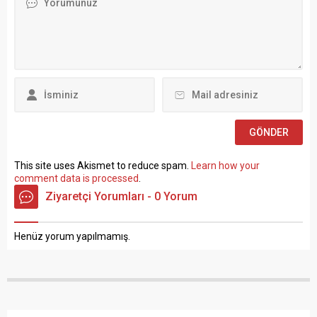
gerçekleştirilen basın
göre istihdam edilmek
toplantısında konuşan
üzere “Sözleşmeli Personel
Atalay, hem hükümete hem
Çalıştırılmasına İlişkin
de Hazine ve Maliye Bakanı
Esaslar” çerçevesinde sözlü
Mehmet...
sınavla Mühendis, Mimar,
Müze Araştırmacısı ile
Sosyal Çalışmacı; sözlü
sınav yapılmaksızın Büro...
This site uses Akismet to reduce spam.
Learn how your
comment data is processed
.
Ziyaretçi Yorumları - 0 Yorum
Henüz yorum yapılmamış.