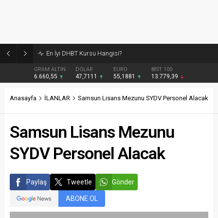
Burcular Pen — Sakarya’da doğru sistem, temiz montaj
GRAM ALTIN
DOLAR
EURO
BIST 100
6.660,55
47,7111
55,1881
13.779,39
Anasayfa
İLANLAR
Samsun Lisans Mezunu SYDV Personel Alacak
Samsun Lisans Mezunu
SYDV Personel Alacak
Paylaş
Tweetle
Gönder
ABONE OL