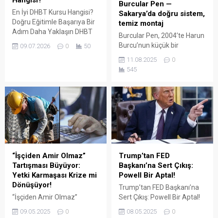
Hangisi?
Burcular Pen —
En İyi DHBT Kursu Hangisi?
Sakarya’da doğru sistem,
Doğru Eğitimle Başarıya Bir
temiz montaj
Adım Daha Yaklaşın DHBT
Burcular Pen, 2004’te Harun
(Din Hizmetleri Alan Bilgisi
Burcu’nun küçük bir
09.07.2026
0
50
Testi), Diyanet İşleri
atölyede attığı adımla
11.08.2025
0
Başkanlığında görev almak
başladı; bugün Serdivan’daki
545
isteyen adaylar için büyük
147 m² showroomu ve 750
önem taşıyan bir sınavdır.
m² kapalı üretim alanıyla,
Her yıl binlerce aday bu
Sakarya ve çevre ilçelerde
sınavda yüksek puan
PVC doğrama, cam balkon,
alabilmek için farklı eğitim
kış bahçesi, panjur ve
kaynaklarına yöneliyor.
küpeşte çözümlerini tek çatı
Ancak en sık sorulan
altında sunuyor. Fıratpen
sorulardan...
kurumsal bayiliği ile çalışıyor
olmamız; profil kalitesi,
“İşçiden Amir Olmaz”
Trump’tan FED
aksesuar standardı...
Tartışması Büyüyor:
Başkanı’na Sert Çıkış:
Yetki Karmaşası Krize mi
Powell Bir Aptal!
Dönüşüyor!
Trump’tan FED Başkanı’na
“İşçiden Amir Olmaz”
Sert Çıkış: Powell Bir Aptal!
Tartışması Büyüyor: Yetki
ABD eski Başkanı Donald
09.05.2025
0
08.05.2025
0
Karmaşası Krize mi
Trump, Amerikan Merkez