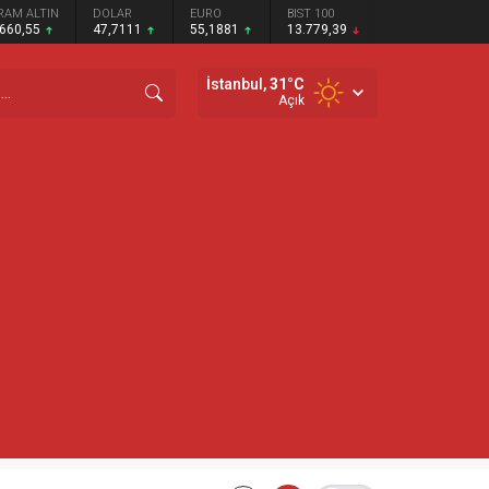
RAM ALTIN
DOLAR
EURO
BIST 100
.660,55
47,7111
55,1881
13.779,39
İstanbul,
31
°C
Açık