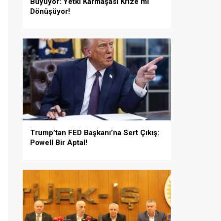
Büyüyor: Yetki Karmaşası Krize mi
Dönüşüyor!
Trump’tan FED Başkanı’na Sert Çıkış:
Powell Bir Aptal!