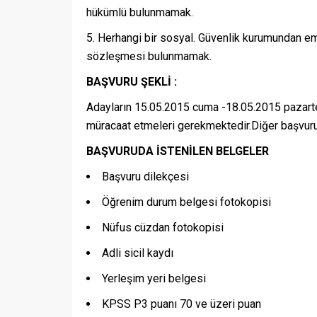
hükümlü bulunmamak.
Herhangi bir sosyal. Güvenlik kurumundan eme
sözleşmesi bulunmamak.
BAŞVURU ŞEKLİ :
Adayların 15.05.2015 cuma -18.05.2015 pazarte
müracaat etmeleri gerekmektedir.Diğer başvuru
BAŞVURUDA İSTENİLEN BELGELER
Başvuru dilekçesi
Öğrenim durum belgesi fotokopisi
Nüfus cüzdan fotokopisi
Adli sicil kaydı
Yerleşim yeri belgesi
KPSS P3 puanı 70 ve üzeri puan