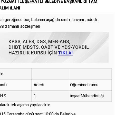
l
YOZGAT İLİ/ŞEFAATLİ BELEDİYE BAŞKANLIĞI TAM
LIM İLANI
 gereğince boş bulunan aşağıda sınıfı , unvanı , adedi ,
 tam zamanlı sözleşmeli
ır.
ınıfı
Adedi
Öğrenimdurumu
.H.S
1
inşaatMühendisliği
ak tek aşama yapılacaktır.
5 Çarşamba günü saat 10:00’da Belediye