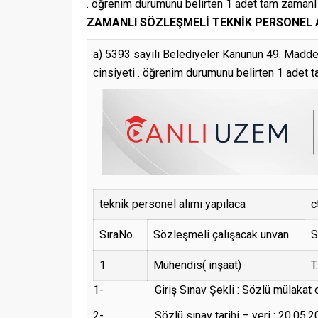
. öğrenim durumunu belirten 1 adet tam zaman
ZAMANLI SÖZLEŞMELİ TEKNİK PERSONEL A
a) 5393 sayılı Belediyeler Kanunun 49. Maddesi
cinsiyeti . öğrenim durumunu belirten 1 adet
teknik personel alımı yapılaca
ct
SıraNo.
Sözleşmeli çalışacak unvan
S
1
Mühendis( inşaat)
T
1- Giriş Sınav Şekli : Sözlü mülakat olar
2- Sözlü sınav tarihi – yeri : 20.05.201