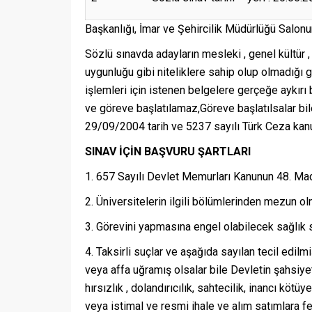
Başkanlığı, İmar ve Şehircilik Müdürlüğü Salonu
Sözlü sınavda adayların mesleki , genel kültür ,
uygunluğu gibi niteliklere sahip olup olmadığı
işlemleri için istenen belgelere gerçeğe aykırı 
ve göreve başlatılamaz,Göreve başlatılsalar bile
29/09/2004 tarih ve 5237 sayılı Türk Ceza kanun
SINAV İÇİN BAŞVURU ŞARTLARI
657 Sayılı Devlet Memurları Kanunun 48. Madd
Üniversitelerin ilgili bölümlerinden mezun ol
Görevini yapmasına engel olabilecek sağlık 
Taksirli suçlar ve aşağıda sayılan tecil edilm
veya affa uğramış olsalar bile Devletin şahsiyetin
hırsızlık , dolandırıcılık, sahtecilik, inancı kötü
veya istimal ve resmi ihale ve alım satımlara fe