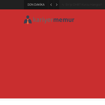
SON DAKİKA
Burcular Pen — Sakarya’da do