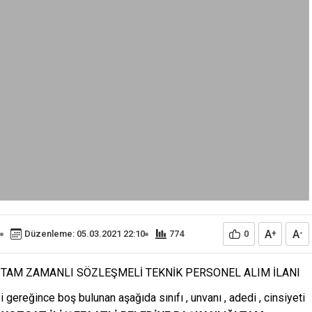
A
A
Düzenleme: 05.03.2021 22:10
774
0
+
-
I TAM ZAMANLI SÖZLEŞMELİ TEKNİK PERSONEL ALIM İLANI
gereğince boş bulunan aşağıda sınıfı , unvanı , adedi , cinsiyeti