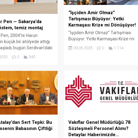
“İşçiden Amir Olmaz”
Tartışması Büyüyor: Yetki
r Pen — Sakarya’da
Karmaşası Krize mi Dönüşüyor!
istem, temiz montaj
“İşçiden Amir Olmaz” Tartışması
 Pen, 2004’te Harun
Büyüyor: Yetki Karmaşası Krize mi
n küçük bir atölyede attığı
Dönüşüyor! Türkiye’de kamu
aşladı; bugün Serdivan’daki
09.05.2025
0
1.114
çalışanları arasında büyüyen “yetki
showroomu ve 750 m²
2025
0
545
karmaşası” tartışması yeni bir
retim alanıyla, Sakarya ve
boyuta taşındı. Türk-İş Genel
çelerde PVC doğrama, cam
Başkanı Ergün Atalay’ın son
ış bahçesi, panjur ve
açıklamaları, bazı memur
çözümlerini tek çatı altında
sendikalarının kamu işçilerine
 Fıratpen kurumsal bayiliği
yönelik yaklaşımlarını gözler önüne
ıyor olmamız; profil kalitesi,
serdi. Atalay, bazı memur
 standardı...
sendikalarının Cumhurbaşkanlığı’na
başvurarak “İşçiden amir olmaz”
ifadesini kullanmasının...
talay’dan Sert Tepki: Bu
Vakıflar Genel Müdürlüğü 78
msenin Babasının Çiftliği
Sözleşmeli Personel Alımı?
Detaylar Haberimizde…