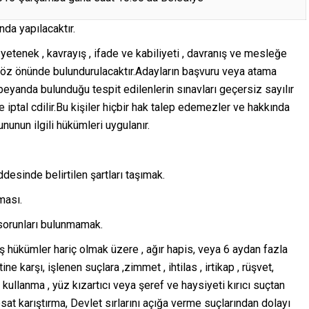
nda yapılacaktır.
 yetenek , kavrayış , ifade ve kabiliyeti , davranış ve mesleğe
 göz önünde bulundurulacaktır.Adayların başvuru veya atama
beyanda bulunduğu tespit edilenlerin sınavları geçersiz sayılır
 iptal cdilir.Bu kişiler hiçbir hak talep edemezler ve hakkında
unun ilgili hükümleri uygulanır.
esinde belirtilen şartları taşımak.
ması.
sorunları bulunmamak.
iş hükümler hariç olmak üzere , ağır hapis, veya 6 aydan fazla
e karşı, işlenen suçlara ,zimmet , ihtilas , irtikap , rüşvet,
ye kullanma , yüz kızartıcı veya şeref ve haysiyeti kırıcı suçtan
sat karıştırma, Devlet sırlarını açığa verme suçlarından dolayı