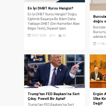
En İyi DHBT Kursu Hangisi?
En İyi DHBT Kursu Hangisi? Doğru
Burcula
Eğitimle Başarıya Bir Adım Daha
doğru s
Yaklaşın DHBT (Din Hizmetleri Alan
Burcular
Bilgisi Testi), Diyanet İşleri
Burcu’nu
Başkanlığında görev almak isteyen
09.07.2026
0
50
adımla b
adaylar için büyük önem taşıyan bir
147 m² 
sınavdır. Her yıl binlerce aday bu
11.08.
kapalı ü
sınavda yüksek puan alabilmek için
çevre il
farklı eğitim kaynaklarına yöneliyor.
balkon, k
Ancak en sık sorulan sorulardan...
küpeşte 
sunuyor.
ile çalış
aksesuar
Trump’tan FED Başkanı’na Sert
Ergün A
Çıkış: Powell Bir Aptal!
Ülke Ki
Değil!
Trump’tan FED Başkanı’na Sert