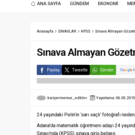
ANA SAYFA
GÜNDEM
EKONOMİ
ME
Anasayfa
SINAVLAR
KPSS
Sınava Almayan Gözetme
Sınava Almayan Gözetme
Paylaş
Tweetle
Gönder
kariyermemur_editör
Yayınlama: 06.05.2015
24 yaşındaki Pelin’in ‘sarı saçlı’ fotoğrafı neden
Adana’da matematik öğretmeni adayı 24 yaşınd
Sınavı’nda (KPSS) sınava giriş belges