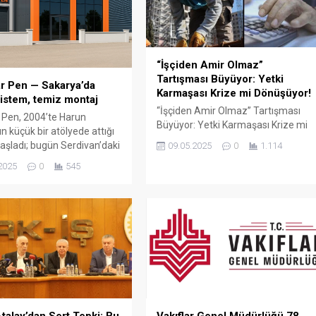
“İşçiden Amir Olmaz”
Tartışması Büyüyor: Yetki
r Pen — Sakarya’da
Karmaşası Krize mi Dönüşüyor!
istem, temiz montaj
“İşçiden Amir Olmaz” Tartışması
 Pen, 2004’te Harun
Büyüyor: Yetki Karmaşası Krize mi
n küçük bir atölyede attığı
Dönüşüyor! Türkiye’de kamu
aşladı; bugün Serdivan’daki
09.05.2025
0
1.114
çalışanları arasında büyüyen “yetki
showroomu ve 750 m²
2025
0
545
karmaşası” tartışması yeni bir
retim alanıyla, Sakarya ve
boyuta taşındı. Türk-İş Genel
çelerde PVC doğrama, cam
Başkanı Ergün Atalay’ın son
ış bahçesi, panjur ve
açıklamaları, bazı memur
çözümlerini tek çatı altında
sendikalarının kamu işçilerine
 Fıratpen kurumsal bayiliği
yönelik yaklaşımlarını gözler önüne
ıyor olmamız; profil kalitesi,
serdi. Atalay, bazı memur
 standardı...
sendikalarının Cumhurbaşkanlığı’na
başvurarak “İşçiden amir olmaz”
ifadesini kullanmasının...