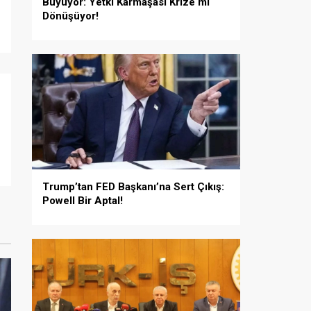
Büyüyor: Yetki Karmaşası Krize mi
Dönüşüyor!
Trump’tan FED Başkanı’na Sert Çıkış:
Powell Bir Aptal!