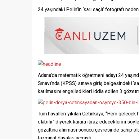
24 yaşındaki Pelin’in ‘sarı saçlı’ fotoğrafı neden
Adana’da matematik öğretmeni adayı 24 yaşınd
Sınavı’nda (KPSS) sınava giriş belgesindeki ‘sarı
katılmasını engelledikleri iddia edilen 3 gözetmen
Tüm hayalleri yıkılan Çetinkaya, “Hem gelecek h
olabilir” diyerek karara itiraz edeceklerini sö
gözaltına alınması sonucu çevresinde sahip old
tazminat davaları açmıştı.