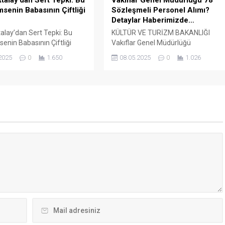
talay’dan Sert Tepki: Bu
Vakıflar Genel Müdürlüğü 78
msenin Babasının Çiftliği
Sözleşmeli Personel Alımı?
Detaylar Haberimizde…
alay’dan Sert Tepki: Bu
KÜLTÜR VE TURİZM BAKANLIĞI
senin Babasının Çiftliği
Vakıflar Genel Müdürlüğü
rkiye İşçi Sendikaları
SÖZLEŞMELİ PERSONEL ALIM İLANI
2025
0
1.650
08.05.2025
0
1.026
rasyonu (TÜRK-İŞ) Genel
Genel Müdürlüğümüz Merkez ve
Ergün Atalay, kamu toplu iş
Taşra teşkilatında 657 sayılı Devlet
elerinde yaşanan tıkanma
Memurları Kanunu’nun 4 üncü
ik politikalarla ilgili çok
maddesinin (B) fıkrasına göre
klamalarda bulundu. TÜRK-
istihdam edilmek üzere “Sözleşmel
 Merkezinde
Personel Çalıştırılmasına İlişkin
ştirilen basın toplantısında
Esaslar” çerçevesinde sözlü sınavla
 Atalay, hem hükümete
Mühendis, Mimar, Müze
azine ve Maliye Bakanı
Araştırmacısı ile Sosyal Çalışmacı;
..
sözlü sınav yapılmaksızın Büro...