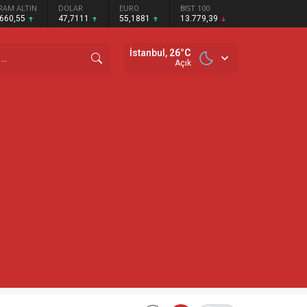
RAM ALTIN
DOLAR
EURO
BIST 100
.660,55
47,7111
55,1881
13.779,39
İstanbul,
26
°C
Açık