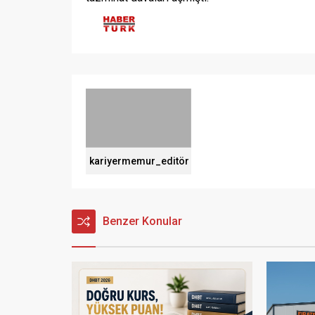
kariyermemur_editör
Benzer Konular