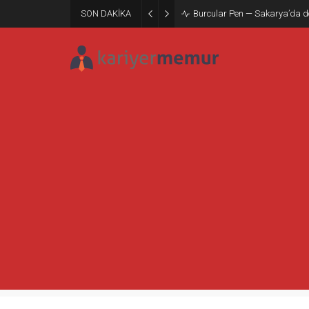
SON DAKİKA
Burcular Pen — Sakarya’da do