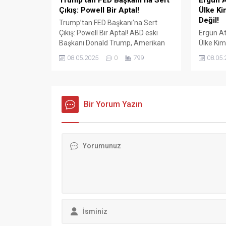
Trump’tan FED Başkanı’na Sert
Ergün A
Çıkış: Powell Bir Aptal!
Ülke Ki
Değil!
Trump’tan FED Başkanı’na Sert
Çıkış: Powell Bir Aptal! ABD eski
Ergün At
Başkanı Donald Trump, Amerikan
Ülke Kim
Merkez Bankası (FED) Başkanı
Değil! Tü
08.05.2025
0
799
08.05.
Jerome Powell’ın faiz oranlarını
Konfede
sabit tutma kararına sert tepki
Başkanı 
gösterdi. Sosyal medya platformu
sözleşm
Truth Social üzerinden yaptığı
ve ekonom
açıklamada Trump, “Çok geç.
Bir Yorum Yazın
sert açı
Powell bir aptal, hiçbir fikri yok.
İŞ Genel
Onun dışında kendisini çok
gerçekle
seviyorum!”...
konuşan
hem de H
Mehmet.