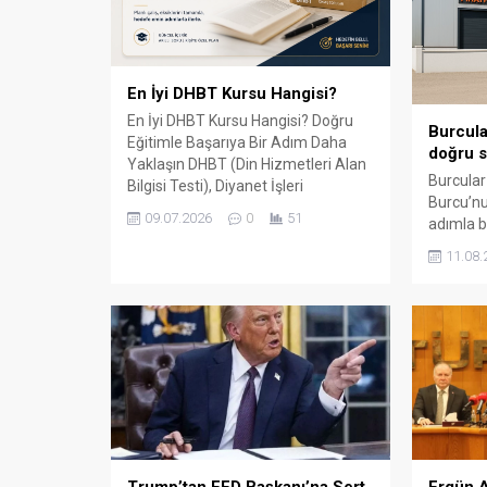
En İyi DHBT Kursu Hangisi?
En İyi DHBT Kursu Hangisi? Doğru
Burcula
Eğitimle Başarıya Bir Adım Daha
doğru s
Yaklaşın DHBT (Din Hizmetleri Alan
Burcular
Bilgisi Testi), Diyanet İşleri
Burcu’nu
Başkanlığında görev almak isteyen
09.07.2026
0
51
adımla b
adaylar için büyük önem taşıyan bir
147 m² 
sınavdır. Her yıl binlerce aday bu
11.08.
kapalı ü
sınavda yüksek puan alabilmek için
çevre il
farklı eğitim kaynaklarına yöneliyor.
balkon, k
Ancak en sık sorulan sorulardan...
küpeşte 
sunuyor.
ile çalış
aksesuar