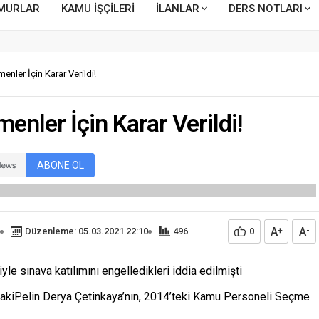
MURLAR
KAMU İŞÇİLERİ
İLANLAR
DERS NOTLARI
nler İçin Karar Verildi!
nler İçin Karar Verildi!
ABONE OL
A
A
Düzenleme: 05.03.2021 22:10
496
0
+
-
iyle sınava katılımını engelledikleri iddia edilmişti
akiPelin Derya Çetinkaya’nın, 2014’teki Kamu Personeli Seçme